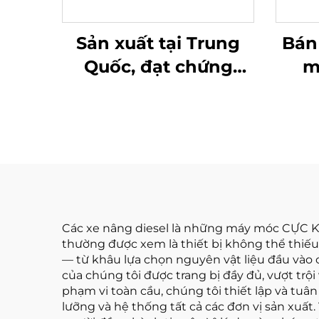
Sản xuất tại Trung
Bán 
Quốc, đạt chứng
m
nhận CE/ISO9001 và
DI
bán trực tiếp từ nhà
BÁN
máy các xe nâng
MỚI
diesel
H
Các xe nâng diesel là những máy móc CỰC K
thường được xem là thiết bị không thể thiếu
— từ khâu lựa chọn nguyên vật liệu đầu vào 
của chúng tôi được trang bị đầy đủ, vượt trộ
phạm vi toàn cầu, chúng tôi thiết lập và tuâ
lưỡng và hệ thống tất cả các đơn vị sản xuất.