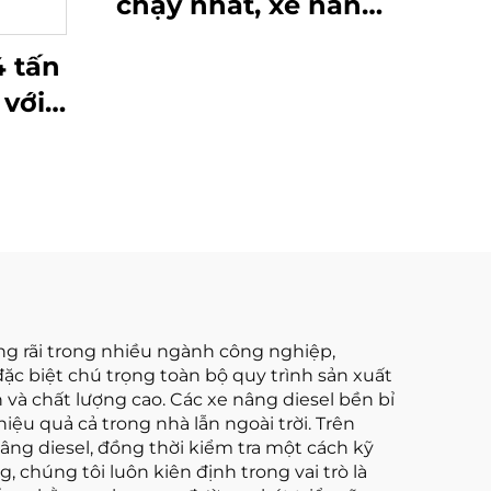
chạy nhất, xe nâng
diesel mới, xe nâng
4 tấn
diesel lớn 6 tấn với
 với
giá tốt nhất
Nhật
 cao
g rãi trong nhiều ngành công nghiệp,
ặc biệt chú trọng toàn bộ quy trình sản xuất
và chất lượng cao. Các xe nâng diesel bền bỉ
iệu quả cả trong nhà lẫn ngoài trời. Trên
nâng diesel, đồng thời kiểm tra một cách kỹ
, chúng tôi luôn kiên định trong vai trò là