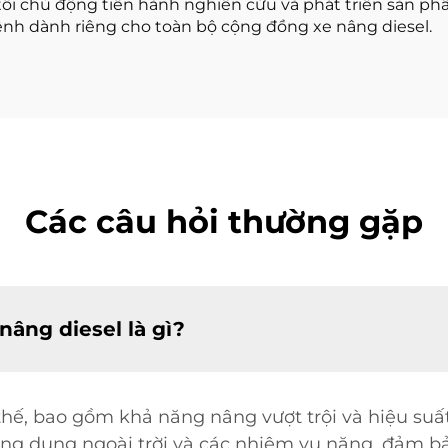
g tôi chủ động tiến hành nghiên cứu và phát triển sản p
ệnh dành riêng cho toàn bộ cộng đồng xe nâng diesel.
Các câu hỏi thường gặp
âng diesel là gì?
thế, bao gồm khả năng nâng vượt trội và hiệu suất
ng dụng ngoài trời và các nhiệm vụ nặng, đảm bảo