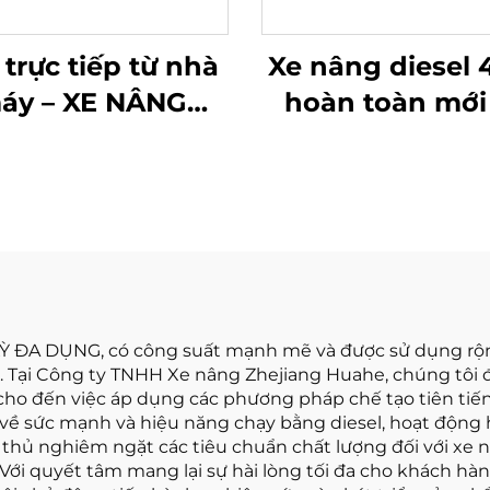
trực tiếp từ nhà
Xe nâng diesel 
áy – XE NÂNG
hoàn toàn mới
ESEL 3 TẤN BỐN
động cơ ISUZU 
H THƯƠNG HIỆU
Bản chất lượng
 NĂM 2025 CỦA
UAHE TRUNG
QUỐC
Ỳ ĐA DỤNG, có công suất mạnh mẽ và được sử dụng rộn
. Tại Công ty TNHH Xe nâng Zhejiang Huahe, chúng tôi đ
cho đến việc áp dụng các phương pháp chế tạo tiên tiến 
i về sức mạnh và hiệu năng chạy bằng diesel, hoạt động h
n thủ nghiêm ngặt các tiêu chuẩn chất lượng đối với xe 
 Với quyết tâm mang lại sự hài lòng tối đa cho khách hàng