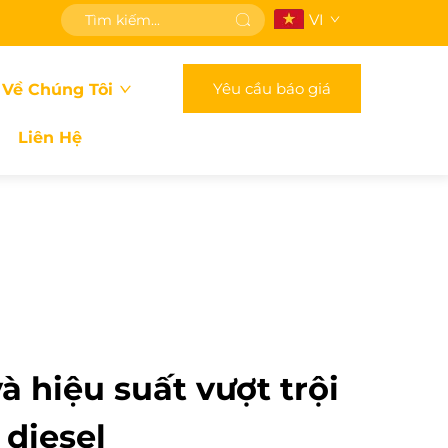
VI
Yêu cầu báo giá
 Về Chúng Tôi
Liên Hệ
à hiệu suất vượt trội
 diesel