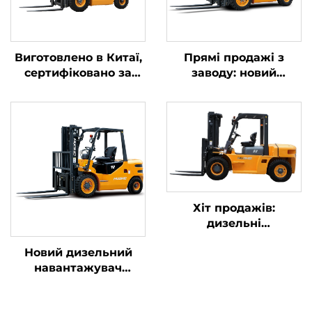
Виготовлено в Китаї,
Прямі продажі з
сертифіковано за
заводу: новий
стандартами
китайський
CE/ISO9001, прямі
навантажувач HUAHE
продажі з заводу
2025 року,
дизельних
чотиривісний,
вилкоподібних
вантажопідйомністю
навантажувачів
3 тонни, дизельний
Хіт продажів:
дизельні
вилкопідйомні
Новий дизельний
машини, нові великі
навантажувач
дизельні
вантажопідйомністю
вилкопідйомні
4 тонни з
машини