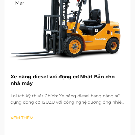
Mar
Xe nâng diesel với động cơ Nhật Bản cho
nhà máy
Lợi ích Kỹ thuật Chính: Xe nâng diesel hạng nặng sử
dụng động cơ ISUZU với công nghệ đường ống nhiên
liệu chung áp suất cao tiên tiến và công nghệ phun
nhiên liệu. Nhờ công nghệ này, việc phun nhiên liệu
XEM THÊM
được kiểm soát một cách chính xác cả về thời điểm
lẫn thể tích...