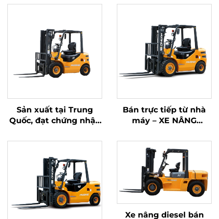
Sản xuất tại Trung
Bán trực tiếp từ nhà
Quốc, đạt chứng nhận
máy – XE NÂNG
CE/ISO9001 và bán
DIESEL 3 TẤN BỐN
trực tiếp từ nhà máy
BÁNH THƯƠNG HIỆU
các xe nâng diesel
MỚI NĂM 2025 CỦA
HUAHE TRUNG QUỐC
Xe nâng diesel bán