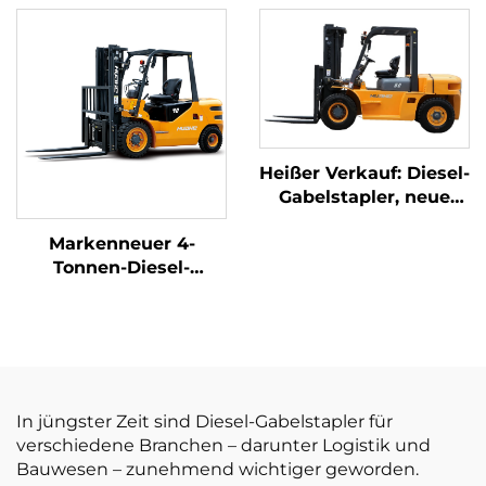
Direktverkauf ab
HUAHE, 4-Rad-Diesel-
Fabrik für Diesel-
Gabelstapler mit 3
Gabelstapler
Tonnen Tragfähigkeit
Heißer Verkauf: Diesel-
Gabelstapler, neue
große Diesel-
Markenneuer 4-
Gabelstapler mit 6-
Tonnen-Diesel-
Tonnen-Tragkraft und
Gabelstapler mit
günstigen Preisen
hochwertigem
japanischem ISUZU-
Motor
In jüngster Zeit sind Diesel-Gabelstapler für
verschiedene Branchen – darunter Logistik und
Bauwesen – zunehmend wichtiger geworden.