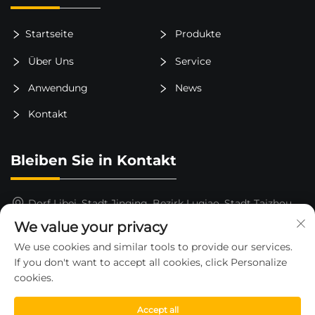
Startseite
Produkte
Über Uns
Service
Anwendung
News
Kontakt
Bleiben Sie in Kontakt
Dorf Libei, Stadt Jinqing, Bezirk Luqiao, Stadt Taizhou,
Provinz Zhejiang, China
We value your privacy
15325652000
We use cookies and similar tools to provide our services.
If you don't want to accept all cookies, click Personalize
[email protected]
cookies.
Accept all