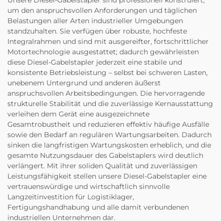
Unsere Diesel-Gabelstapler sind professionell konstruiert,
um den anspruchsvollen Anforderungen und täglichen
Belastungen aller Arten industrieller Umgebungen
standzuhalten. Sie verfügen über robuste, hochfeste
Integralrahmen und sind mit ausgereifter, fortschrittlicher
Motortechnologie ausgestattet; dadurch gewährleisten
diese Diesel-Gabelstapler jederzeit eine stabile und
konsistente Betriebsleistung – selbst bei schweren Lasten,
unebenem Untergrund und anderen äußerst
anspruchsvollen Arbeitsbedingungen. Die hervorragende
strukturelle Stabilität und die zuverlässige Kernausstattung
verleihen dem Gerät eine ausgezeichnete
Gesamtrobustheit und reduzieren effektiv häufige Ausfälle
sowie den Bedarf an regulären Wartungsarbeiten. Dadurch
sinken die langfristigen Wartungskosten erheblich, und die
gesamte Nutzungsdauer des Gabelstaplers wird deutlich
verlängert. Mit ihrer soliden Qualität und zuverlässigen
Leistungsfähigkeit stellen unsere Diesel-Gabelstapler eine
vertrauenswürdige und wirtschaftlich sinnvolle
Langzeitinvestition für Logistiklager,
Fertigungshandhabung und alle damit verbundenen
industriellen Unternehmen dar.