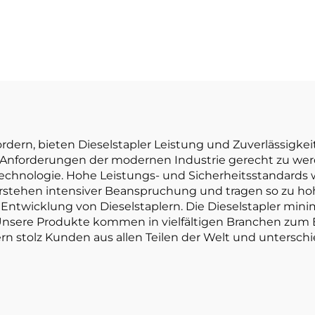
UMARKE CHINA
Gabelstapler 
UAHE, 4-Rad-
hochwertig
sel-Gabelstapler
japanischem IS
mit 3 Tonnen
Motor
Tragfähigkeit
ern, bieten Dieselstapler Leistung und Zuverlässigkeit. 
en Anforderungen der modernen Industrie gerecht zu wer
Technologie. Hohe Leistungs- und Sicherheitsstandards
rstehen intensiver Beanspruchung und tragen so zu hohe
 Entwicklung von Dieselstaplern. Die Dieselstapler min
Unsere Produkte kommen in vielfältigen Branchen zum E
fern stolz Kunden aus allen Teilen der Welt und untersch