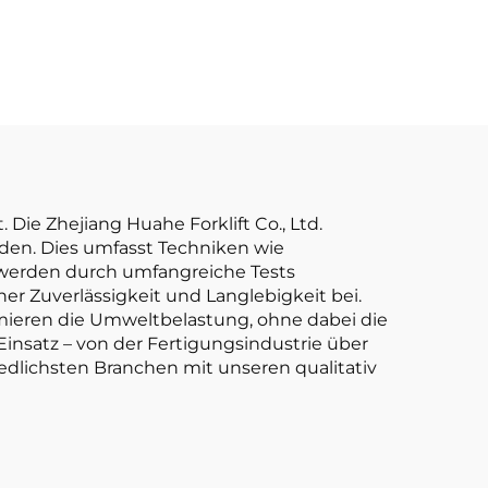
mit
und günstigen
em
Preisen
UZU-
Die Zhejiang Huahe Forklift Co., Ltd.
den. Dies umfasst Techniken wie
 werden durch umfangreiche Tests
r Zuverlässigkeit und Langlebigkeit bei.
imieren die Umweltbelastung, ohne dabei die
insatz – von der Fertigungsindustrie über
iedlichsten Branchen mit unseren qualitativ