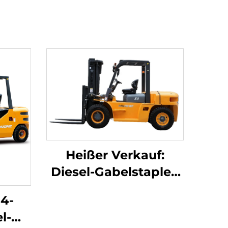
Heißer Verkauf:
Diesel-Gabelstapler,
neue große Diesel-
4-
Gabelstapler mit 6-
l-
Tonnen-Tragkraft