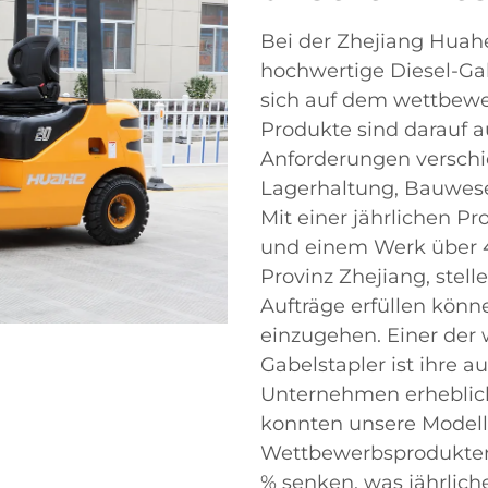
Bei der Zhejiang Huahe F
hochwertige Diesel-Ga
sich auf dem wettbewe
Produkte sind darauf a
Anforderungen verschi
Lagerhaltung, Bauwese
Mit einer jährlichen P
und einem Werk über 4
Provinz Zhejiang, stell
Aufträge erfüllen könn
einzugehen. Einer der 
Gabelstapler ist ihre a
Unternehmen erheblic
konnten unsere Modelle
Wettbewerbsprodukten 
% senken, was jährlic