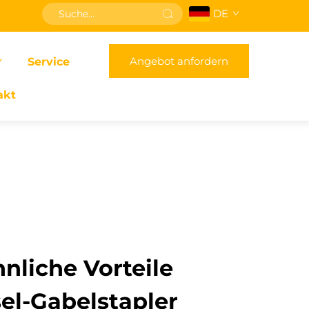
DE
Angebot anfordern
Service
akt
liche Vorteile
el-Gabelstapler