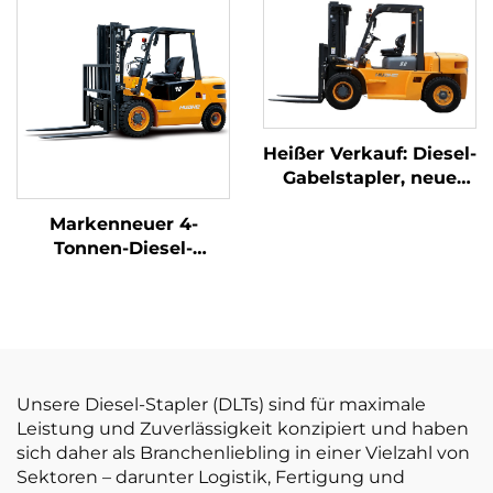
Fabrik für Diesel-
Gabelstapler mit 3
Gabelstapler
Tonnen Tragfähigkeit
Heißer Verkauf: Diesel-
Gabelstapler, neue
große Diesel-
Markenneuer 4-
Gabelstapler mit 6-
Tonnen-Diesel-
Tonnen-Tragkraft und
Gabelstapler mit
günstigen Preisen
hochwertigem
japanischem ISUZU-
Motor
Unsere Diesel-Stapler (DLTs) sind für maximale
Leistung und Zuverlässigkeit konzipiert und haben
sich daher als Branchenliebling in einer Vielzahl von
Sektoren – darunter Logistik, Fertigung und