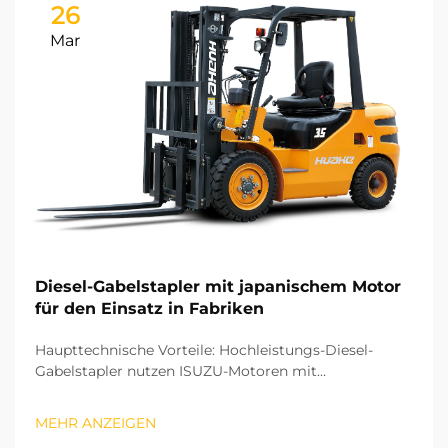
26
Mar
Diesel-Gabelstapler mit japanischem Motor
für den Einsatz in Fabriken
Haupttechnische Vorteile: Hochleistungs-Diesel-
Gabelstapler nutzen ISUZU-Motoren mit
fortschrittlicher Hochdruck-Einspritztechnik
(Common-Rail) und Kraftstoffeinspritzung. Mit dieser
MEHR ANZEIGEN
Technologie wird die Kraftstoffeinspritzung präzise