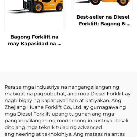
Best-seller na Diesel
Forklift: Bagong 6-
Toneladang Malaking
Bagong Forklift na
Diesel Forklift, Mura
may Kapasidad na 4
ang Presyo
tonelada na
kumukuha ng
kuryente mula sa
diesel, na may mataas
na kalidad na Hapones
na motor ng ISUZU
Para sa mga industriya na nangangailangan ng
mabigat na pagbubuhat, ang mga Diesel Forklift ay
nagbibigay ng kapangyarihan at katiyakan. Ang
Zhejiang Huahe Forklift Co., Ltd. ay gumagawa ng
mga Diesel Forklift upang tugunan ang mga
pangangailangan ng modernong industriya. Kasali
dito ang mga teknik tulad ng advanced
engineering at teknolohiya. Ang mataas na antas