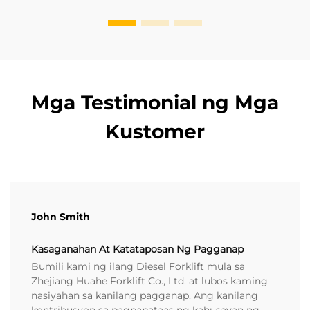
Mga Testimonial ng Mga
Kustomer
John Smith
Kasaganahan At Katataposan Ng Pagganap
Bumili kami ng ilang Diesel Forklift mula sa
Zhejiang Huahe Forklift Co., Ltd. at lubos kaming
nasiyahan sa kanilang pagganap. Ang kanilang
kontribusyon sa pagpapataas ng kahusayan ng