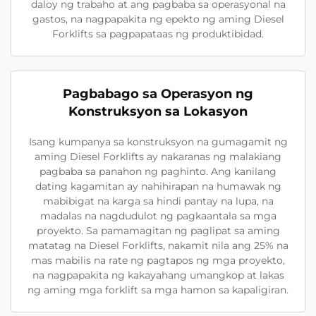
daloy ng trabaho at ang pagbaba sa operasyonal na
gastos, na nagpapakita ng epekto ng aming Diesel
Forklifts sa pagpapataas ng produktibidad.
Pagbabago sa Operasyon ng
Konstruksyon sa Lokasyon
Isang kumpanya sa konstruksyon na gumagamit ng
aming Diesel Forklifts ay nakaranas ng malakiang
pagbaba sa panahon ng paghinto. Ang kanilang
dating kagamitan ay nahihirapan na humawak ng
mabibigat na karga sa hindi pantay na lupa, na
madalas na nagdudulot ng pagkaantala sa mga
proyekto. Sa pamamagitan ng paglipat sa aming
matatag na Diesel Forklifts, nakamit nila ang 25% na
mas mabilis na rate ng pagtapos ng mga proyekto,
na nagpapakita ng kakayahang umangkop at lakas
ng aming mga forklift sa mga hamon sa kapaligiran.