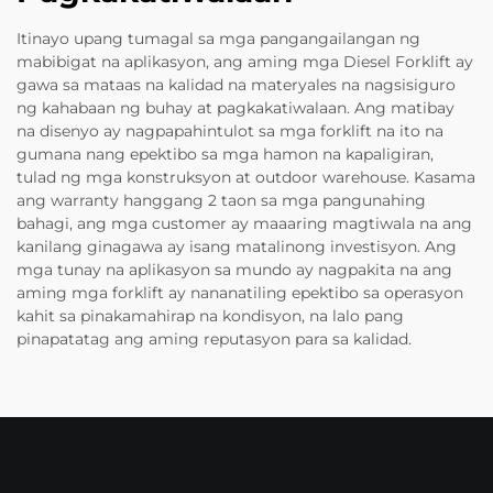
Itinayo upang tumagal sa mga pangangailangan ng
mabibigat na aplikasyon, ang aming mga Diesel Forklift ay
gawa sa mataas na kalidad na materyales na nagsisiguro
ng kahabaan ng buhay at pagkakatiwalaan. Ang matibay
na disenyo ay nagpapahintulot sa mga forklift na ito na
gumana nang epektibo sa mga hamon na kapaligiran,
tulad ng mga konstruksyon at outdoor warehouse. Kasama
ang warranty hanggang 2 taon sa mga pangunahing
bahagi, ang mga customer ay maaaring magtiwala na ang
kanilang ginagawa ay isang matalinong investisyon. Ang
mga tunay na aplikasyon sa mundo ay nagpakita na ang
aming mga forklift ay nananatiling epektibo sa operasyon
kahit sa pinakamahirap na kondisyon, na lalo pang
pinapatatag ang aming reputasyon para sa kalidad.