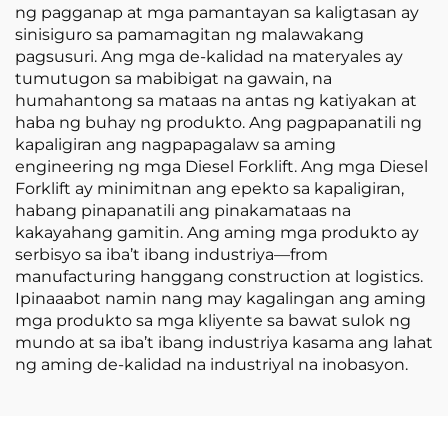
ng pagganap at mga pamantayan sa kaligtasan ay
sinisiguro sa pamamagitan ng malawakang
pagsusuri. Ang mga de-kalidad na materyales ay
tumutugon sa mabibigat na gawain, na
humahantong sa mataas na antas ng katiyakan at
haba ng buhay ng produkto. Ang pagpapanatili ng
kapaligiran ang nagpapagalaw sa aming
engineering ng mga Diesel Forklift. Ang mga Diesel
Forklift ay minimitnan ang epekto sa kapaligiran,
habang pinapanatili ang pinakamataas na
kakayahang gamitin. Ang aming mga produkto ay
serbisyo sa iba’t ibang industriya—from
manufacturing hanggang construction at logistics.
Ipinaaabot namin nang may kagalingan ang aming
mga produkto sa mga kliyente sa bawat sulok ng
mundo at sa iba’t ibang industriya kasama ang lahat
ng aming de-kalidad na industriyal na inobasyon.