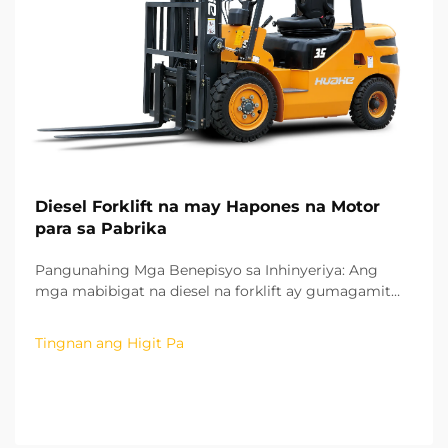
Diesel Forklift na may Hapones na Motor
para sa Pabrika
Pangunahing Mga Benepisyo sa Inhinyeriya: Ang
mga mabibigat na diesel na forklift ay gumagamit
ng mga motor ng ISUZU na may advanced na
mataas na presyon na common rail at teknolohiya ng
Tingnan ang Higit Pa
pagsusuplay ng fuel. Sa pamamagitan ng
teknolohiyang ito, ang pagsusuplay ng fuel ay
kontrolado nang may katiyakan sa parehong oras at
dami...