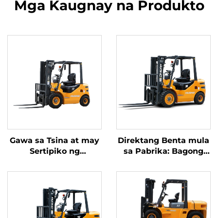
Mga Kaugnay na Produkto
Gawa sa Tsina at may
Direktang Benta mula
Sertipiko ng
sa Pabrika: Bagong
CE/ISO9001, direktang
Brand na China Huahe
benta mula sa pabrika
na 4-Wheel, Diesel na
ng mga diesel na
Forklift na may
forklift
Kakayahan sa 3
Tonelada para sa
Taong 2025