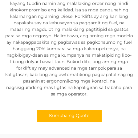
kayang tupdin namin ang malalaking order nang hindi
kinokompromiso ang kalidad. Isa sa mga pangunahing
kalamangan ng aming Diesel Forklifts ay ang kanilang
napakahusay na kahusayan sa paggamit ng fuel, na
maaaring magdulot ng malakiang pagtitipid sa gastos
para sa mga negosyo. Halimbawa, ang aming mga modelo
ay nakapagpapakita ng pagbawas sa pagkonsumo ng fuel
hanggang 20% kumpara sa mga kakompetensya, na
nagbibigay-daan sa mga kumpanya na makatipid ng libo-
libong dolyar bawat taon. Bukod dito, ang aming mga
forklift ay may advanced na mga tampok para sa
kaligtasan, kabilang ang awtomatikong pagpapatalinag ng
pasanin at ergonomikong mga kontrol, na
nagsisiguradong mas ligtas na kapaligiran sa trabaho para
sa mga operator.
Kumuha ng Quote