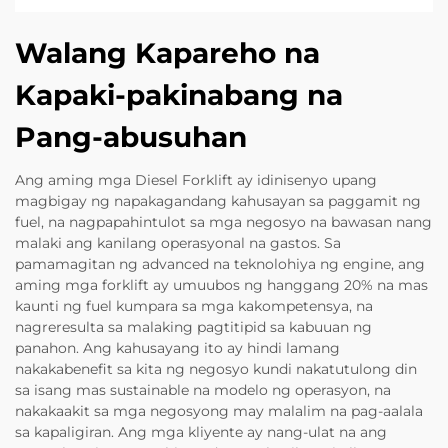
Walang Kapareho na
Kapaki-pakinabang na
Pang-abusuhan
Ang aming mga Diesel Forklift ay idinisenyo upang
magbigay ng napakagandang kahusayan sa paggamit ng
fuel, na nagpapahintulot sa mga negosyo na bawasan nang
malaki ang kanilang operasyonal na gastos. Sa
pamamagitan ng advanced na teknolohiya ng engine, ang
aming mga forklift ay umuubos ng hanggang 20% na mas
kaunti ng fuel kumpara sa mga kakompetensya, na
nagreresulta sa malaking pagtitipid sa kabuuan ng
panahon. Ang kahusayang ito ay hindi lamang
nakakabenefit sa kita ng negosyo kundi nakatutulong din
sa isang mas sustainable na modelo ng operasyon, na
nakakaakit sa mga negosyong may malalim na pag-aalala
sa kapaligiran. Ang mga kliyente ay nang-ulat na ang