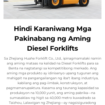
Hindi Karaniwang Mga
Pakinabang ng Aming
Diesel Forklifts
Sa Zhejiang Huahe Forklift Co., Ltd., ipinagmamalaki namin
ang aming mataas na kalidad na Diesel Forklifts para sa
Benta na nagtatangi sa kompetitibong merkado. Ang
aming mga produkto ay idinisenyo upang tugunan ang
mahigpit na pangangailangan ng iba't ibang industriya,
kabilang ang pag-iimbak, konstruksyon, at
pagmamanupaktura. Kasama ang taunang kapasidad sa
produksyon na 10,000 yunit, ang aming pabrika—na
sumasaklaw ng higit sa 40,000 metro kuwadrado sa
Taizhou, Lalawigan ng Zhejiang—ay nagsisiguradong