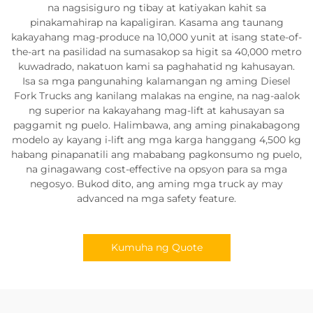
na nagsisiguro ng tibay at katiyakan kahit sa
pinakamahirap na kapaligiran. Kasama ang taunang
kakayahang mag-produce na 10,000 yunit at isang state-of-
the-art na pasilidad na sumasakop sa higit sa 40,000 metro
kuwadrado, nakatuon kami sa paghahatid ng kahusayan.
Isa sa mga pangunahing kalamangan ng aming Diesel
Fork Trucks ang kanilang malakas na engine, na nag-aalok
ng superior na kakayahang mag-lift at kahusayan sa
paggamit ng puelo. Halimbawa, ang aming pinakabagong
modelo ay kayang i-lift ang mga karga hanggang 4,500 kg
habang pinapanatili ang mababang pagkonsumo ng puelo,
na ginagawang cost-effective na opsyon para sa mga
negosyo. Bukod dito, ang aming mga truck ay may
advanced na mga safety feature.
Kumuha ng Quote