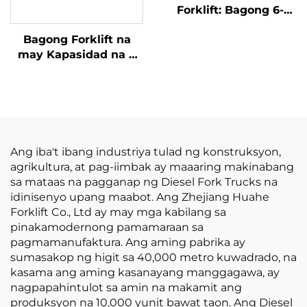
Forklift: Bagong 6-
Toneladang Malaking
Bagong Forklift na
Diesel Forklift, Mura
may Kapasidad na 4
ang Presyo
tonelada na
kumukuha ng
kuryente mula sa
diesel, na may mataas
na kalidad na Hapones
na motor ng ISUZU
Ang iba't ibang industriya tulad ng konstruksyon,
agrikultura, at pag-iimbak ay maaaring makinabang
sa mataas na pagganap ng Diesel Fork Trucks na
idinisenyo upang maabot. Ang Zhejiang Huahe
Forklift Co., Ltd ay may mga kabilang sa
pinakamodernong pamamaraan sa
pagmamanufaktura. Ang aming pabrika ay
sumasakop ng higit sa 40,000 metro kuwadrado, na
kasama ang aming kasanayang manggagawa, ay
nagpapahintulot sa amin na makamit ang
produksyon na 10,000 yunit bawat taon. Ang Diesel