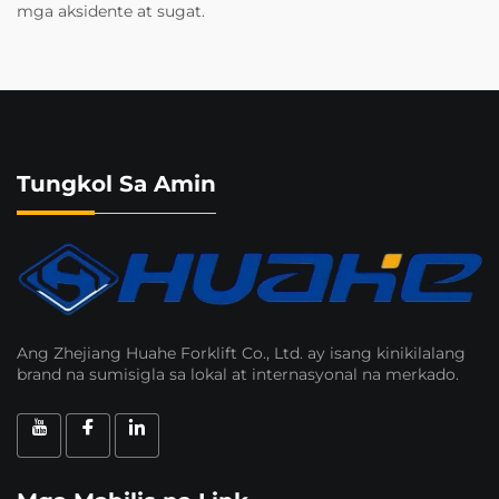
mga aksidente at sugat.
Tungkol Sa Amin
Ang Zhejiang Huahe Forklift Co., Ltd. ay isang kinikilalang
brand na sumisigla sa lokal at internasyonal na merkado.