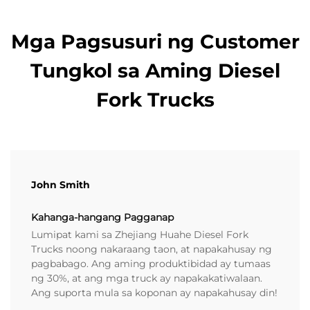
Mga Pagsusuri ng Customer
Tungkol sa Aming Diesel
Fork Trucks
John Smith
Kahanga-hangang Pagganap
Lumipat kami sa Zhejiang Huahe Diesel Fork
Trucks noong nakaraang taon, at napakahusay ng
pagbabago. Ang aming produktibidad ay tumaas
ng 30%, at ang mga truck ay napakakatiwalaan.
Ang suporta mula sa koponan ay napakahusay din!