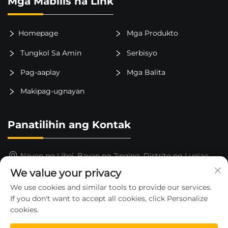
Mga Mabilis na Link
Homepage
Mga Produkto
Tungkol Sa Amin
Serbisyo
Pag-aaplay
Mga Balita
Makipag-ugnayan
Panatilihin ang Kontak
Nayon ng Libei, Bayan ng Jinqing, Distrito ng Luqiao,
Lungsod ng Taizhou, Lalawigan ng Zhejiang, Tsina
We value your privacy
15325652000
We use cookies and similar tools to provide our services.
If you don't want to accept all cookies, click Personalize
[email protected]
cookies.