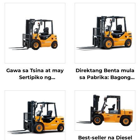
Gawa sa Tsina at may
Direktang Benta mula
Sertipiko ng
sa Pabrika: Bagong
CE/ISO9001, direktang
Brand na China Huahe
benta mula sa pabrika
na 4-Wheel, Diesel na
ng mga diesel na
Forklift na may
forklift
Kakayahan sa 3
Tonelada para sa
Taong 2025
Best-seller na Diesel