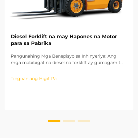
Diesel Forklift na may Hapones na Motor
para sa Pabrika
Pangunahing Mga Benepisyo sa Inhinyeriya: Ang
mga mabibigat na diesel na forklift ay gumagamit
ng mga motor ng ISUZU na may advanced na
mataas na presyon na common rail at teknolohiya ng
Tingnan ang Higit Pa
pagsusuplay ng fuel. Sa pamamagitan ng
teknolohiyang ito, ang pagsusuplay ng fuel ay
kontrolado nang may katiyakan sa parehong oras at
dami...