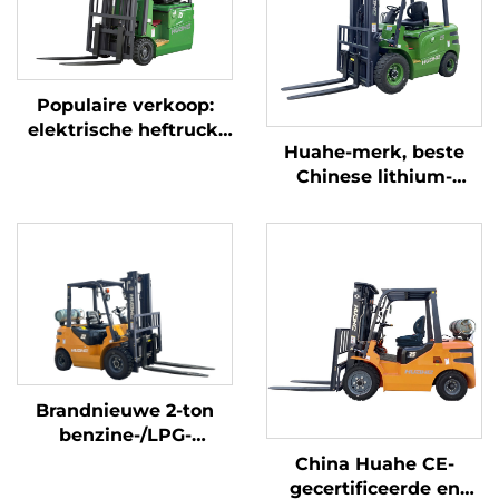
Populaire verkoop:
elektrische heftruck,
Huahe-merk, beste
gloednieuw, 1,5 ton,
Chinese lithium-
mini-heftruck met
elektrische heftruck
lithiumbatterij, prijs
van 2,5 ton,
batterijheftruck te
koop
Brandnieuwe 2-ton
benzine-/LPG-
heftrucks gemaakt in
China Huahe CE-
China tegen
gecertificeerde en