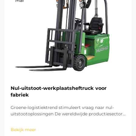
Mar
Nul-uitstoot-werkplaatsheftruck voor
fabriek
Groene-logistiektrend stimuleert vraag naar nul-
uitstootoplossingen De wereldwijde productiesector
beweegt zich snel richting een groen en koolstofarm
ontwikkelingsmodel. De resterende logistieke
Bekijk meer
processen in fabrieken zijn cruciaal voor het bereiken