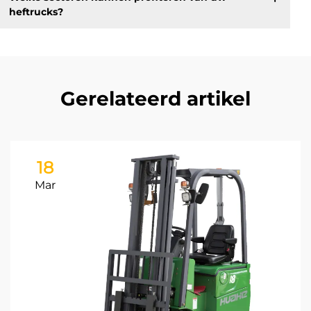
heftrucks?
Gerelateerd artikel
18
Mar