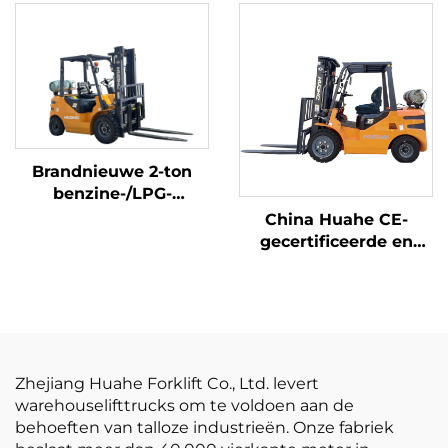
van 2,5 ton,
batterijheftruck te
koop
Brandnieuwe 2-ton
benzine-/LPG-
heftrucks gemaakt in
China Huahe CE-
China tegen
gecertificeerde en
betaalbare prijzen
directe
fabrieksverkoop van
3,5-ton LPG-heftrucks
Zhejiang Huahe Forklift Co., Ltd. levert
warehouselifttrucks om te voldoen aan de
behoeften van talloze industrieën. Onze fabriek