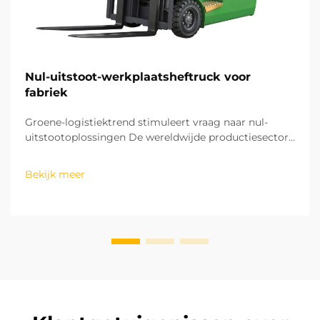
Nul-uitstoot-werkplaatsheftruck voor
fabriek
Groene-logistiektrend stimuleert vraag naar nul-
uitstootoplossingen De wereldwijde productiesector
beweegt zich snel richting een groen en koolstofarm
ontwikkelingsmodel. De resterende logistieke
Bekijk meer
processen in fabrieken zijn cruciaal voor het bereiken
van koolstofneutraliteit. De oper...