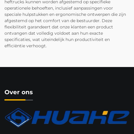
heftrucks kunnen worden afgestemd op specifieke
operationele behoeften, inclusief aanpassingen voor
speciale hulpstukken en ergonomische ontwerpen die zijn
afgestemd op het comfort van de bestuurder. Deze
flexibiliteit garandeert dat onze klanten een product
ontvangen dat volledig voldoet aan hun exacte
specificaties, wat uiteindelijk hun productiviteit en
efficiëntie verhoogt.
Over ons