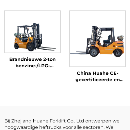
elektrische heftruck
lithiumbatterij, prijs
van 2,5 ton,
batterijheftruck te
koop
Brandnieuwe 2-ton
benzine-/LPG-
heftrucks gemaakt in
China Huahe CE-
China tegen
gecertificeerde en
betaalbare prijzen
directe
fabrieksverkoop van
3,5-ton LPG-heftrucks
Bij Zhejiang Huahe Forklift Co., Ltd ontwerpen we
hoogwaardige heftrucks voor alle sectoren. We