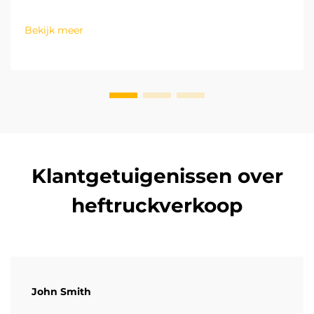
beweegt zich snel richting een groen en koolstofarm
ontwikkelingsmodel. De resterende logistieke
Bekijk meer
processen in fabrieken zijn cruciaal voor het bereiken
van koolstofneutraliteit. De oper...
Klantgetuigenissen over
heftruckverkoop
John Smith