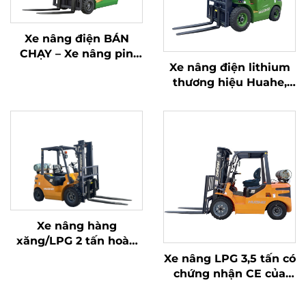
Xe nâng điện BÁN
CHẠY – Xe nâng pin
Xe nâng điện lithium
LITHIUM cỡ nhỏ 1,5 tấn,
thương hiệu Huahe,
nhãn hiệu MỚI
Trung Quốc – loại tốt
TOANH, giá tốt
nhất; Xe nâng pin 2,5
tấn
Xe nâng hàng
xăng/LPG 2 tấn hoàn
toàn mới sản xuất tại
Xe nâng LPG 3,5 tấn có
Trung Quốc với giá cả
chứng nhận CE của
phải chăng
Hoa Hà (Trung Quốc)
và bán trực tiếp từ nhà