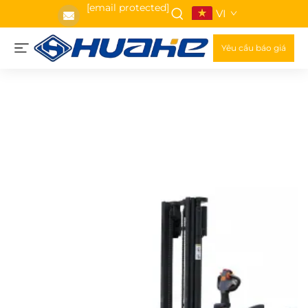
[email protected]
VI
Yêu cầu báo giá