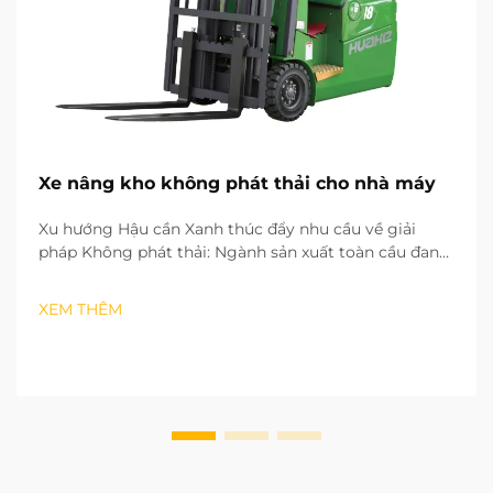
Xe nâng kho không phát thải cho nhà máy
Xu hướng Hậu cần Xanh thúc đẩy nhu cầu về giải
pháp Không phát thải: Ngành sản xuất toàn cầu đang
nhanh chóng chuyển sang mô hình phát triển xanh
và ít carbon. Các quy trình hậu cần còn lại trong nhà
XEM THÊM
máy đóng vai trò then chốt trong việc đạt được mục
tiêu trung hòa carbon. Các hoạt động vận hành...