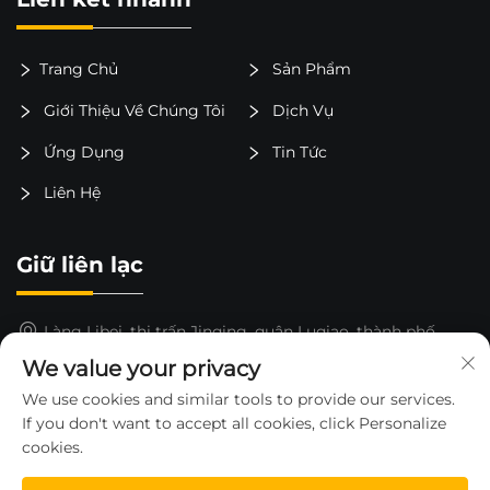
Trang Chủ
Sản Phẩm
Giới Thiệu Về Chúng Tôi
Dịch Vụ
Ứng Dụng
Tin Tức
Liên Hệ
Giữ liên lạc
Làng Libei, thị trấn Jinqing, quận Luqiao, thành phố
Taizhou, tỉnh Chiết Giang, Trung Quốc
We value your privacy
15325652000
We use cookies and similar tools to provide our services.
If you don't want to accept all cookies, click Personalize
[email protected]
cookies.