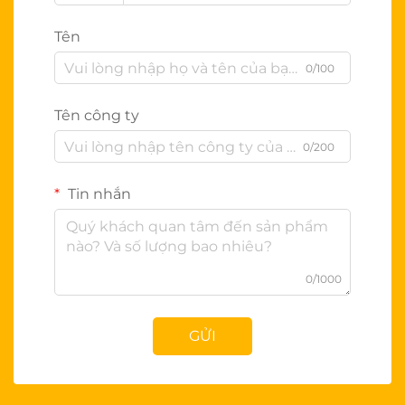
Tên
0/100
Tên công ty
0/200
Tin nhắn
0/1000
GỬI