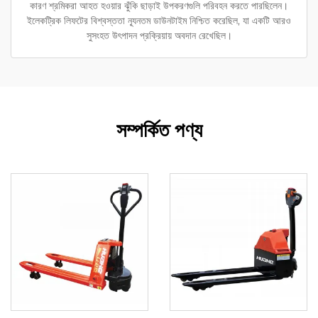
কারণ শ্রমিকরা আহত হওয়ার ঝুঁকি ছাড়াই উপকরণগুলি পরিবহন করতে পারছিলেন।
ইলেকট্রিক লিফটের বিশ্বস্ততা ন্যূনতম ডাউনটাইম নিশ্চিত করেছিল, যা একটি আরও
সুসংহত উৎপাদন প্রক্রিয়ায় অবদান রেখেছিল।
সম্পর্কিত পণ্য