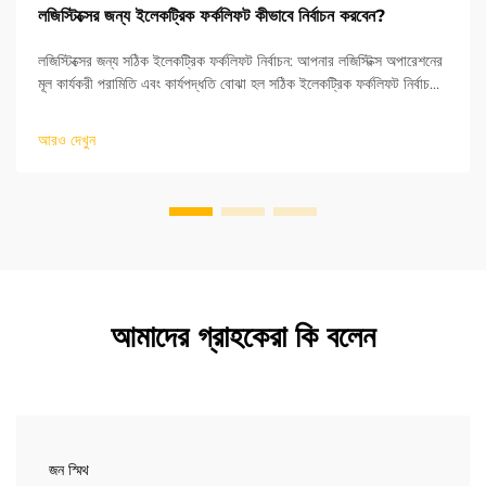
লজিস্টিক্সের জন্য ইলেকট্রিক ফর্কলিফট কীভাবে নির্বাচন করবেন?
লজিস্টিক্সের জন্য সঠিক ইলেকট্রিক ফর্কলিফট নির্বাচন: আপনার লজিস্টিক্স অপারেশনের
মূল কার্যকরী পরামিতি এবং কার্যপদ্ধতি বোঝা হল সঠিক ইলেকট্রিক ফর্কলিফট নির্বাচনের
মূল চাবিকাঠি। ISO শিল্প যানবাহন মানদণ্ডের ভিত্তিতে, উত্থান উচ্চতা এবং র...
আরও দেখুন
আমাদের গ্রাহকেরা কি বলেন
জন স্মিথ