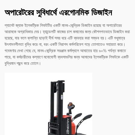
অপারেটরের সুবিধার্থে এরগোনমিক ডিজাইন
প্যালেট জ্যাক ইলেকট্রিক লিফটটির একটি মানব-কেন্দ্রিক ডিজাইন রয়েছে যা অপারেটরের
আরামকে অগ্রাধিকার দেয়। হ্যান্ডেলটি কাজের চাপ কমানোর জন্য কৌশলগতভাবে ডিজাইন করা
হয়েছে, যার ফলে ক্লান্তি ছাড়াই দীর্ঘ সময় ধরে এটি ব্যবহার করা সম্ভব হয়। এটি শুধুমাত্র
উৎপাদনশীলতা বৃদ্ধি করে না, বরং একটি নিরাপদ কর্মপরিবেশ গড়ে তোলাতেও সহায়তা করে।
গবেষণায় দেখা গেছে যে, মানব-কেন্দ্রিক সরঞ্জাম কর্মস্থলে আঘাতের হার ৬০% পর্যন্ত কমাতে
পারে, যা কর্মচারীদের কল্যাণে মনোযোগী ব্যবসাগুলির জন্য আমাদের ইলেকট্রিক লিফটকে একটি
বুদ্ধিমান পছন্দ করে তোলে।