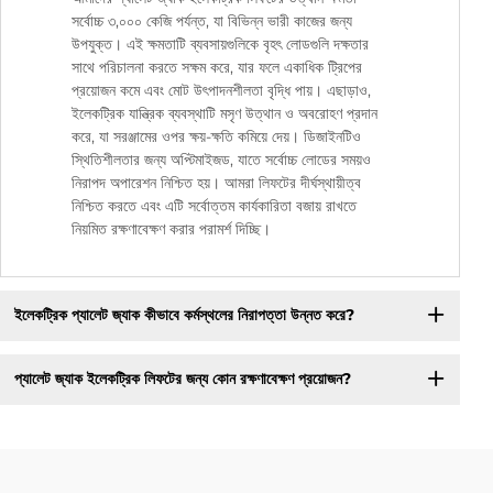
সর্বোচ্চ ৩,০০০ কেজি পর্যন্ত, যা বিভিন্ন ভারী কাজের জন্য
উপযুক্ত। এই ক্ষমতাটি ব্যবসায়গুলিকে বৃহৎ লোডগুলি দক্ষতার
সাথে পরিচালনা করতে সক্ষম করে, যার ফলে একাধিক ট্রিপের
প্রয়োজন কমে এবং মোট উৎপাদনশীলতা বৃদ্ধি পায়। এছাড়াও,
ইলেকট্রিক যান্ত্রিক ব্যবস্থাটি মসৃণ উত্থান ও অবরোহণ প্রদান
করে, যা সরঞ্জামের ওপর ক্ষয়-ক্ষতি কমিয়ে দেয়। ডিজাইনটিও
স্থিতিশীলতার জন্য অপ্টিমাইজড, যাতে সর্বোচ্চ লোডের সময়ও
নিরাপদ অপারেশন নিশ্চিত হয়। আমরা লিফটের দীর্ঘস্থায়ীত্ব
নিশ্চিত করতে এবং এটি সর্বোত্তম কার্যকারিতা বজায় রাখতে
নিয়মিত রক্ষণাবেক্ষণ করার পরামর্শ দিচ্ছি।
ইলেকট্রিক প্যালেট জ্যাক কীভাবে কর্মস্থলের নিরাপত্তা উন্নত করে?
প্যালেট জ্যাক ইলেকট্রিক লিফটের জন্য কোন রক্ষণাবেক্ষণ প্রয়োজন?