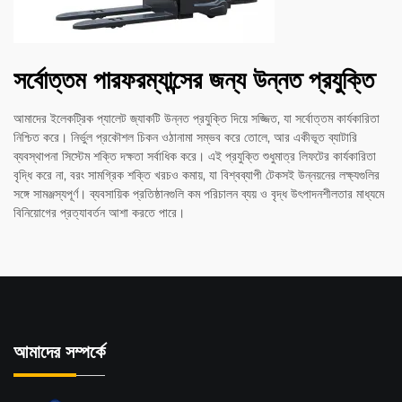
সর্বোত্তম পারফরম্যান্সের জন্য উন্নত প্রযুক্তি
আমাদের ইলেকট্রিক প্যালেট জ্যাকটি উন্নত প্রযুক্তি দিয়ে সজ্জিত, যা সর্বোত্তম কার্যকারিতা
নিশ্চিত করে। নির্ভুল প্রকৌশল চিকন ওঠানামা সম্ভব করে তোলে, আর একীভূত ব্যাটারি
ব্যবস্থাপনা সিস্টেম শক্তি দক্ষতা সর্বাধিক করে। এই প্রযুক্তি শুধুমাত্র লিফটের কার্যকারিতা
বৃদ্ধি করে না, বরং সামগ্রিক শক্তি খরচও কমায়, যা বিশ্বব্যাপী টেকসই উন্নয়নের লক্ষ্যগুলির
সঙ্গে সামঞ্জস্যপূর্ণ। ব্যবসায়িক প্রতিষ্ঠানগুলি কম পরিচালন ব্যয় ও বৃদ্ধ উৎপাদনশীলতার মাধ্যমে
বিনিয়োগের প্রত্যাবর্তন আশা করতে পারে।
আমাদের সম্পর্কে