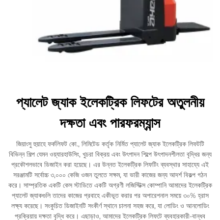
প্যালেট জ্যাক ইলেকট্রিক লিফটের অতুলনীয়
দক্ষতা এবং পারফরম্যান্স
জিয়াংসু হুয়াহে ফর্কলিফট কো., লিমিটেড কর্তৃক নির্মিত প্যালেট জ্যাক ইলেকট্রিক লিফটটি
বিভিন্ন শিল্প যেমন ওয়্যারহাউসিং, খুচরা বিক্রয় এবং উৎপাদন শিল্পে উৎপাদনশীলতা বৃদ্ধির জন্য
প্রকৌশলভাবে ডিজাইন করা হয়েছে। এর উন্নত ইলেকট্রিক লিফটিং ব্যবস্থার সাহায্যে এই
সরঞ্জামটি সর্বোচ্চ ৩,০০০ কেজি ওজন তুলতে সক্ষম, যা ভারী কাজের জন্য আদর্শ বিকল্প গঠন
করে। সাম্প্রতিক একটি কেস স্টাডিতে একটি অগ্রণী লজিস্টিক্স কোম্পানি আমাদের ইলেকট্রিক
প্যালেট জ্যাকগুলি তাদের কাজের প্রবাহে একীভূত করার পর অপারেশনাল সময়ে ৩০% হ্রাস
লক্ষ্য করেছে। সংকুচিত ডিজাইনটি সংকীর্ণ স্থানে চালনা সহজ করে, যা লোডিং ও আনলোডিং
প্রক্রিয়ায় দক্ষতা বৃদ্ধি করে। এছাড়াও, আমাদের ইলেকট্রিক লিফটে ব্যবহারকারী-বান্ধব