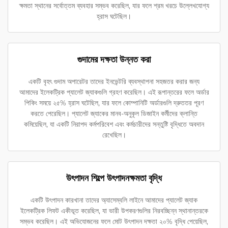
ক্ষমতা স্থানের সর্বোত্তম ব্যবহার সম্ভব করেছিল, যার ফলে শ্রম খরচে উল্লেখযোগ্য
হ্রাস ঘটেছিল।
গুদামের দক্ষতা উন্নত করা
একটি বৃহৎ গুদাম অপারেটর তাদের ইনভেন্টরি ব্যবস্থাপনা সহজতর করার জন্য
আমাদের ইলেকট্রিক প্যালেট জ্যাকগুলি গ্রহণ করেছিল। এই রূপান্তরের ফলে অর্ডার
পিকিং সময়ে ২৫% হ্রাস ঘটেছিল, যার ফলে কোম্পানিটি অর্ডারগুলি দ্রুততর পূরণ
করতে পেরেছিল। প্যালেট জ্যাকের মানব-অনুকূল ডিজাইন কর্মীদের ক্লান্তি
কমিয়েছিল, যা একটি নিরাপদ কর্মপরিবেশ এবং কর্মচারীদের সন্তুষ্টি বৃদ্ধিতে অবদান
রেখেছিল।
উৎপাদন শিল্পে উৎপাদনক্ষমতা বৃদ্ধি
একটি উৎপাদন কারখানা তাদের অ্যাসেম্বলি লাইনে আমাদের প্যালেট জ্যাক
ইলেকট্রিক লিফট একীভূত করেছিল, যা ভারী উপকরণগুলির নিরবচ্ছিন্ন স্থানান্তরকে
সম্ভব করেছিল। এই অভিযোজনের ফলে মোট উৎপাদন দক্ষতা ২০% বৃদ্ধি পেয়েছিল,