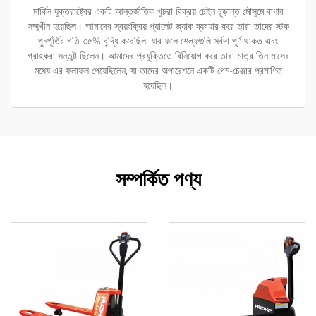
মার্কিন যুক্তরাষ্ট্রের একটি আন্তর্জাতিক খুচরা বিক্রয় চেইন চূড়ান্ত মৌসুমে বাধার
সম্মুখীন হয়েছিল। আমাদের স্বয়ংক্রিয় প্যালেট জ্যাক ব্যবহার করে তারা তাদের স্টক
পুনর্পূর্তির গতি ৩৫% বৃদ্ধি করেছিল, যার ফলে শেল্ফগুলি সর্বদা পূর্ণ থাকত এবং
গ্রাহকরা সন্তুষ্ট ছিলেন। আমাদের প্রযুক্তিতে বিনিয়োগ করে তারা মাত্র তিন মাসের
মধ্যে এর ফলাফল পেয়েছিলেন, যা তাদের অপারেশনে একটি গেম-চেঞ্জার প্রমাণিত
হয়েছিল।
সম্পর্কিত পণ্য