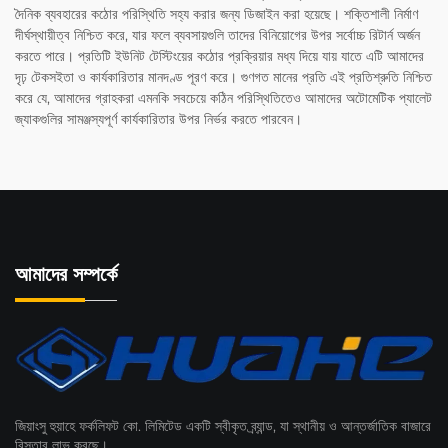
দৈনিক ব্যবহারের কঠোর পরিস্থিতি সহ্য করার জন্য ডিজাইন করা হয়েছে। শক্তিশালী নির্মাণ
দীর্ঘস্থায়ীত্ব নিশ্চিত করে, যার ফলে ব্যবসায়গুলি তাদের বিনিয়োগের উপর সর্বোচ্চ রিটার্ন অর্জন
করতে পারে। প্রতিটি ইউনিট টেস্টিংয়ের কঠোর প্রক্রিয়ার মধ্য দিয়ে যায় যাতে এটি আমাদের
দৃঢ় টেকসইতা ও কার্যকারিতার মানদণ্ড পূরণ করে। গুণগত মানের প্রতি এই প্রতিশ্রুতি নিশ্চিত
করে যে, আমাদের গ্রাহকরা এমনকি সবচেয়ে কঠিন পরিস্থিতিতেও আমাদের অটোমেটিক প্যালেট
জ্যাকগুলির সামঞ্জস্যপূর্ণ কার্যকারিতার উপর নির্ভর করতে পারবেন।
আমাদের সম্পর্কে
জিয়াংসু হুয়াহে ফর্কলিফট কো. লিমিটেড একটি স্বীকৃত ব্র্যান্ড, যা স্থানীয় ও আন্তর্জাতিক বাজারে
বিস্তার লাভ করছে।