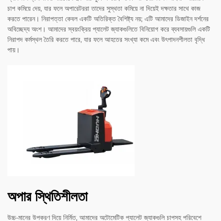
চাপ কমিয়ে দেয়, যার ফলে অপারেটররা তাদের সুস্থতা কমিয়ে না দিয়েই দক্ষতার সাথে কাজ
করতে পারেন। নিরাপত্তা কেবল একটি অতিরিক্ত বৈশিষ্ট্য নয়; এটি আমাদের ডিজাইন দর্শনের
অবিচ্ছেদ্য অংশ। আমাদের স্বয়ংক্রিয় প্যালেট জ্যাকগুলিতে বিনিয়োগ করে ব্যবসায়গুলি একটি
নিরাপদ কর্মস্থল তৈরি করতে পারে, যার ফলে আহতের সংখ্যা কমে এবং উৎপাদনশীলতা বৃদ্ধি
পায়।
অপার স্থিতিশীলতা
উচ্চ-মানের উপকরণ দিয়ে নির্মিত, আমাদের অটোমেটিক প্যালেট জ্যাকগুলি চাপসহ পরিবেশে