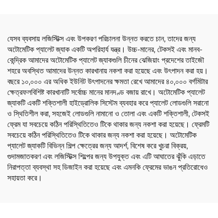
যেসব ব্যবসায় লজিস্টিক্স এবং উপকরণ পরিচালনা উন্নত করতে চান, তাদের জন্য
অটোমেটিক প্যালেট জ্যাক একটি অপরিহার্য যন্ত্র। উচ্চ-মানের, টেকসই এবং মানব-
কেন্দ্রিক আমাদের অটোমেটিক প্যালেট জ্যাকগুলি চীনের ঝেজিয়াং প্রদেশের তাইজৌ
শহরে অবস্থিত আমাদের উন্নত কারখানায় নকশা করা হয়েছে এবং উৎপাদন করা হয়।
বছরে ১০,০০০ এর অধিক ইউনিট উৎপাদনের ক্ষমতা রেখে আমাদের ৪০,০০০ বর্গমিটার
ক্ষেত্রফলবিশিষ্ট কারখানাটি সর্বোচ্চ মানের মানদণ্ড বজায় রাখে। অটোমেটিক প্যালেট
জ্যাকটি একটি শক্তিশালী হাইড্রোলিক সিস্টেম ব্যবহার করে প্যালেট লোডগুলি সরানো
ও স্থিতিশীল করা, সহজেই লোডগুলি নামানো ও তোলা এবং একটি শক্তিশালী, টেকসই
ফ্রেম যা সবচেয়ে কঠিন পরিস্থিতিতেও টিকে থাকার জন্য নকশা করা হয়েছে। ফ্রেমটি
সবচেয়ে কঠিন পরিস্থিতিতেও টিকে থাকার জন্য নকশা করা হয়েছে। অটোমেটিক
প্যালেট জ্যাকটি বিভিন্ন শিল্প ক্ষেত্রের জন্য আদর্শ, বিশেষ করে খুচরা বিক্রয়,
গুদামজাতকরণ এবং লজিস্টিক্স শিল্পের জন্য উপযুক্ত এবং এটি আঘাতের ঝুঁকি এড়াতে
নিরাপত্তা ব্যবস্থা সহ ডিজাইন করা হয়েছে এবং এমনকি ফ্রেমের ভাঙন প্রতিরোধেও
সহায়তা করে।