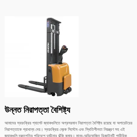
উন্নত নিরাপত্তা বৈশিষ্ট্য
আমাদের স্বয়ংক্রিয় প্যালেট জ্যাকগুলিতে অগ্রসরমান নিরাপত্তা বৈশিষ্ট্য রয়েছে যা অপারেটরের
নিরাপত্তাকে প্রাধান্য দেয়। স্বয়ংক্রিয় ব্রেক সিস্টেম এবং স্থিতিশীলতা নিয়ন্ত্রণ সহ এই
জ্যাকগুলি দ্রুতগতির পরিবেশে দুর্ঘটনার ঝুঁকি কমায়। মানব-অভিযোজিত ডিজাইনটি শারীরিক