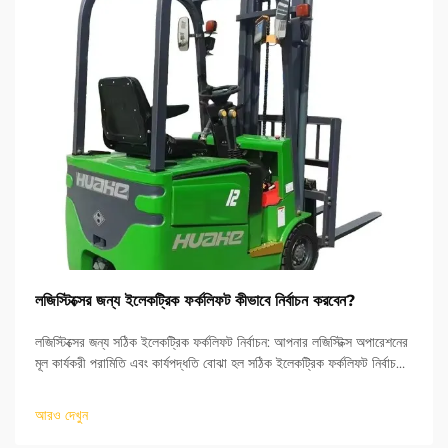
লজিস্টিক্সের জন্য ইলেকট্রিক ফর্কলিফট কীভাবে নির্বাচন করবেন?
লজিস্টিক্সের জন্য সঠিক ইলেকট্রিক ফর্কলিফট নির্বাচন: আপনার লজিস্টিক্স অপারেশনের
মূল কার্যকরী পরামিতি এবং কার্যপদ্ধতি বোঝা হল সঠিক ইলেকট্রিক ফর্কলিফট নির্বাচনের
মূল চাবিকাঠি। ISO শিল্প যানবাহন মানদণ্ডের ভিত্তিতে, উত্থান উচ্চতা এবং র...
আরও দেখুন