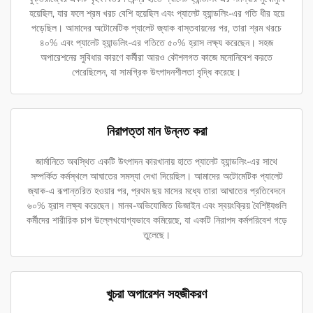
হয়েছিল, যার ফলে শ্রম খরচ বেশি হয়েছিল এবং প্যালেট হ্যান্ডলিং-এর গতি ধীর হয়ে
পড়েছিল। আমাদের অটোমেটিক প্যালেট জ্যাক বাস্তবায়নের পর, তারা শ্রম খরচে
৪০% এবং প্যালেট হ্যান্ডলিং-এর গতিতে ৫০% হ্রাস লক্ষ্য করেছেন। সহজ
অপারেশনের সুবিধার কারণে কর্মীরা আরও কৌশলগত কাজে মনোনিবেশ করতে
পেরেছিলেন, যা সামগ্রিক উৎপাদনশীলতা বৃদ্ধি করেছে।
নিরাপত্তা মান উন্নত করা
জার্মানিতে অবস্থিত একটি উৎপাদন কারখানায় হাতে প্যালেট হ্যান্ডলিং-এর সাথে
সম্পর্কিত কর্মস্থলে আঘাতের সমস্যা দেখা দিয়েছিল। আমাদের অটোমেটিক প্যালেট
জ্যাক-এ রূপান্তরিত হওয়ার পর, প্রথম ছয় মাসের মধ্যে তারা আঘাতের প্রতিবেদনে
৬০% হ্রাস লক্ষ্য করেছেন। মানব-অভিযোজিত ডিজাইন এবং স্বয়ংক্রিয় বৈশিষ্ট্যগুলি
কর্মীদের শারীরিক চাপ উল্লেখযোগ্যভাবে কমিয়েছে, যা একটি নিরাপদ কর্মপরিবেশ গড়ে
তুলেছে।
খুচরা অপারেশন সহজীকরণ