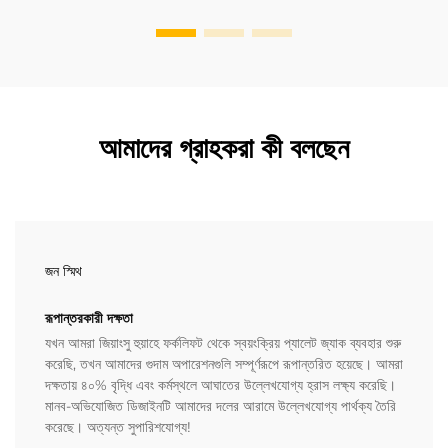
আমাদের গ্রাহকরা কী বলছেন
জন স্মিথ
রূপান্তরকারী দক্ষতা
যখন আমরা জিয়াংসু হুয়াহে ফর্কলিফট থেকে স্বয়ংক্রিয় প্যালেট জ্যাক ব্যবহার শুরু
করেছি, তখন আমাদের গুদাম অপারেশনগুলি সম্পূর্ণরূপে রূপান্তরিত হয়েছে। আমরা
দক্ষতায় ৪০% বৃদ্ধি এবং কর্মস্থলে আঘাতের উল্লেখযোগ্য হ্রাস লক্ষ্য করেছি।
মানব-অভিযোজিত ডিজাইনটি আমাদের দলের আরামে উল্লেখযোগ্য পার্থক্য তৈরি
করেছে। অত্যন্ত সুপারিশযোগ্য!