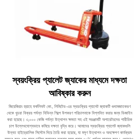
স্বয়ংক্রিয় প্যালেট জ্যাকের মাধ্যমে দক্ষতা
আবিষ্কার করুন
জিয়েজিয়াং হুয়াহে ফর্কলিফট কো., লিমিটেড-এর স্বয়ংক্রিয় প্যালেট জ্যাকটি গুদামজাতকরণ
থেকে খুচরা বিক্রয় পর্যন্ত বিভিন্ন শিল্পে উপকরণ পরিচালনাকে বিপ্লবিত করার জন্য ডিজাইন
করা হয়েছে। ৩,০০০ কেজি পর্যন্ত উত্থাপন ক্ষমতা সহ এই সরঞ্জামটি অপারেটরদের শারীরিক
চাপ উল্লেখযোগ্যভাবে কমিয়ে দক্ষতা বৃদ্ধি করে। আমাদের স্বয়ংক্রিয় প্যালেট জ্যাকগুলি
উন্নত হাইড্রোলিক সিস্টেম দিয়ে তৈরি করা হয়েছে, যা মসৃণ উত্থাপন ও অবক্ষেপণ কার্যক্রম
সম্ভব করে এবং হাতে চালিত জ্যাকের তুলনায় সময় প্রায় ৩০% পর্যন্ত সাশ্রয় করে। এছাড়াও,