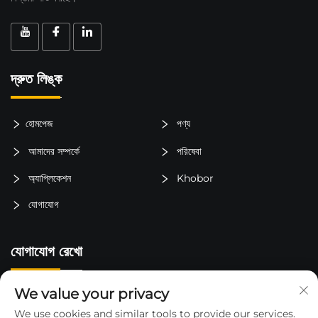
দ্রুত লিঙ্ক
হোমপেজ
পণ্য
আমাদের সম্পর্কে
পরিষেবা
অ্যাপ্লিকেশন
Khobor
যোগাযোগ
যোগাযোগ রেখো
We value your privacy
চীন, জিয়াংসু প্রদেশ, তাইজৌ শহর, লুকিয়াও জেলা, জিনকিং টাউন, লিবেই গ্রাম
We use cookies and similar tools to provide our services.