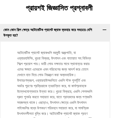
প্রায়শই জিজ্ঞাসিত প্রশ্নাবলী
কোন কোন শিল্প ক্ষেত্র অটোমেটিক প্যালেট জ্যাক ব্যবহার করে সবচেয়ে বেশি
উপকৃত হয়?
অটোমেটিক প্যালেট জ্যাকগুলি বহুমুখী যন্ত্রপাতি, যা
ওয়্যারহাউসিং, খুচরা বিক্রয়, উৎপাদন এবং যাতায়াত সহ বিভিন্ন
শিল্পে প্রয়োগ পায়। ভারী লোড দক্ষতার সাথে স্থানান্তর করার
এদের ক্ষমতা এদেরকে এমন পরিবেশের জন্য আদর্শ করে তোলে
যেখানে হাত দিয়ে লোড নিয়ন্ত্রণ করা অব্যবহারিক।
উদাহরণস্বরূপ, ওয়্যারহাউসগুলিতে এগুলি স্টক পুনর্পূর্তি এবং
অর্ডার পূরণের প্রক্রিয়াকে ত্বরান্বিত করে, যা কার্যপ্রবাহকে
উল্লেখযোগ্যভাবে উন্নত করে। খুচরা বিক্রয়ে, এগুলি শেলফগুলি
দ্রুত পুনর্ভর করতে সহায়তা করে, যাতে গ্রাহকদের জন্য পণ্যগুলি
সহজলভ্য থাকে। এছাড়াও, উৎপাদন ক্ষেত্রে এগুলি উৎপাদন
লাইনগুলির মধ্যে উপকরণ পরিবহনে সহায়তা করে, যা সামগ্রিক
উৎপাদনশীলতা বৃদ্ধি করে। অটোমেটিক প্যালেট জ্যাক গ্রহণ