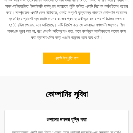
মানব-অভিযোজিত ডিজাইনটি কর্মস্থলে আঘাতের ঝুঁকি কমিয়ে একটি নিরাপদ কর্মপরিবেশ প্রচার
করে। সাম্প্রতিক একটি কেস স্টাডিতে, একটি অগ্রণী যুক্তিবদ্ধ পরিবহন কোম্পানি আমাদের
স্বয়ংক্রিয় প্যালেট জ্যাকগুলি তাদের কাজের প্রবাহে একীভূত করার পর পরিচালন দক্ষতায়
২৫% বৃদ্ধি পেয়েছে বলে জানিয়েছে। এটি নির্দেশ করে যে আমাদের পণ্যগুলি শুধুমাত্র শিল্প
মানদণ্ড পূরণ করে না, বরং সেগুলি অতিক্রমও করে, ফলে কার্যক্রম সরলীকরণের লক্ষ্যে কাজ
করা ব্যবসায়গুলির জন্য এগুলি পছন্দের পছন্দ হয়ে ওঠে।
একটি উদ্ধৃতি পান
কোম্পানির সুবিধা
গুদামের দক্ষতা বৃদ্ধি করা
যুক্তরাজ্যের একটি বৃহৎ বিতরণ কেন্দ্র হাতে প্যালেট হ্যান্ডলিং-এর সমস্যার মুখোমুখি