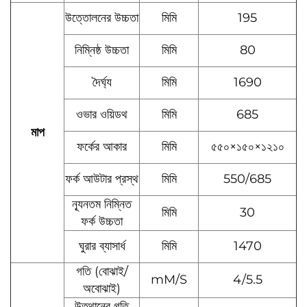
উত্তোলনের উচ্চতা
মিমি
195
নিম্নিষ্ঠ উচ্চতা
মিমি
80
দৈর্ঘ্য
মিমি
1690
ওভার ওয়িডথ
মিমি
685
মাপ
ফর্কের আকার
মিমি
৫৫০×১৫০×১২১০
ফর্ক আউটার প্রস্থ
মিমি
550/685
ন্যূনতম নিম্নিত
মিমি
30
ফর্ক উচ্চতা
ঘুরার ব্যাসার্ধ
মিমি
1470
গতি (বোঝাই/
mM/S
4/5.5
অবোঝাই)
উত্থানের গতি