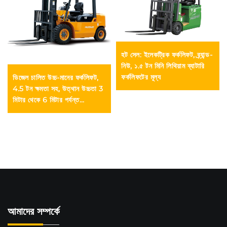
হট সেল: ইলেকট্রিক ফর্কলিফট, ব্র্যান্ড-
নিউ, ১.৫ টন মিনি লিথিয়াম ব্যাটারি
ফর্কলিফটের মূল্য
ডিজেল চালিত উচ্চ-মানের ফর্কলিফট,
4.5 টন ক্ষমতা সহ, উত্থান উচ্চতা 3
মিটার থেকে 6 মিটার পর্যন্ত
সামঞ্জস্যযোগ্য, টেকসই ও বিশ্বস্ত,
বিক্রয়ের জন্য
আমাদের সম্পর্কে