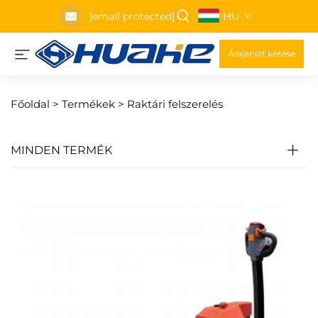
HU
[email protected]
Árajánlat kérése
Főoldal >
Termékek
>
Raktári felszerelés
MINDEN TERMÉK