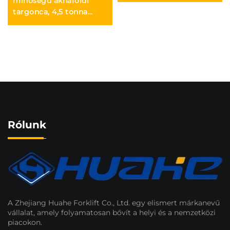
litium-akkumulátoros
minőségű aknaföldi
targonca ára
targonca, 4,5 tonna
teherbírással, állítható
emelési magassággal
(3–6 m), tartós és
megbízható, eladó
Rólunk
A Zhejiang Huahe Forklift Co., Ltd. egy elismert márkanevű
vállalat, amely folyamatosan bővít a helyi és a nemzetközi
piacokon.