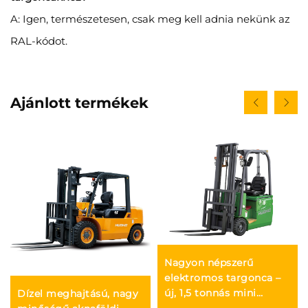
A: Igen, természetesen, csak meg kell adnia nekünk az
RAL-kódot.
Ajánlott termékek
Nagyon népszerű
elektromos targonca –
új, 1,5 tonnás mini
Dízel meghajtású, nagy