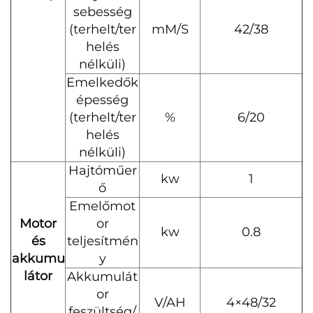
sebesség
(terhelt/ter
mM/S
42/38
helés
nélküli)
Emelkedők
épesség
(terhelt/ter
%
6/20
helés
nélküli)
Hajtóműer
kw
1
ő
Emelőmot
Motor
or
kw
0.8
és
teljesítmén
akkumu
y
látor
Akkumulát
or
V/AH
4×48/32
feszültség/