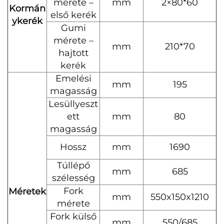
mérete –
mm
2×80*60
Kormán
első kerék
ykerék
Gumi
mérete –
mm
210*70
hajtott
kerék
Emelési
mm
195
magasság
Lesüllyeszt
ett
mm
80
magasság
Hossz
mm
1690
Túllépő
mm
685
szélesség
Fork
Méretek
mm
550x150x1210
mérete
Fork külső
mm
550/685