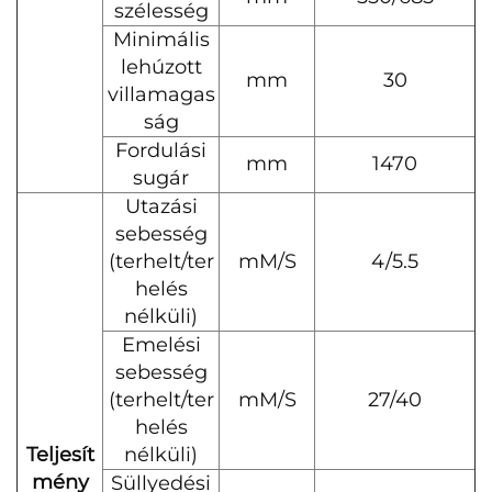
szélesség
Minimális
lehúzott
mm
30
villamagas
ság
Fordulási
mm
1470
sugár
Utazási
sebesség
(terhelt/ter
mM/S
4/5.5
helés
nélküli)
Emelési
sebesség
(terhelt/ter
mM/S
27/40
helés
Teljesít
nélküli)
mény
Süllyedési