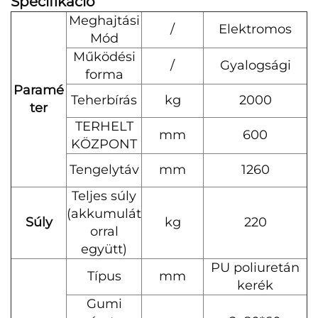
Specifikáció
Meghajtási
/
Elektromos
Mód
Működési
/
Gyalogsági
forma
Paramé
Teherbírás
kg
2000
ter
TERHELT
mm
600
KÖZPONT
Tengelytáv
mm
1260
Teljes súly
(akkumulát
Súly
kg
220
orral
együtt)
PU poliuretán
Típus
mm
kerék
Gumi