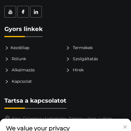
Gyors linkek
Kezdőlap
Termékek
Rólunk
Szolgáltatás
Alkalmazás
Hírek
Kapcsolat
Tartsa a kapcsolatot
Kína, Csiangszu tartomány, Tajcsou város, Lukiao
kerület, Csinking város, Libei falu
We value your privacy