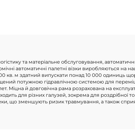
логістику та матеріальне обслуговування, автоматичн
номічні автоматичні палетні візки виробляються на на
00 кв. м здатний випускати понад 10 000 одиниць що
щений потужною гідравлічною системою для переміщенн
лет. Міцна й довговічна рама розрахована на експлуа
одить для різних галузей, зокрема для роздрібної тор
зпеки, що зменшують ризик травмування, а також сп