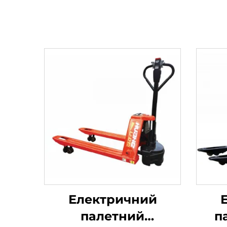
Електричний
палетний
п