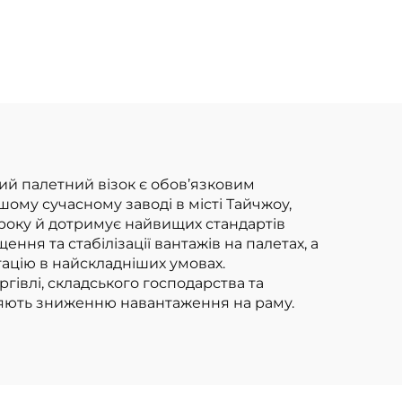
штабелювальник,
що працює на
станції
ий палетний візок є обов’язковим
шому сучасному заводі в місті Тайчжоу,
року й дотримує найвищих стандартів
я та стабілізації вантажів на палетах, а
тацію в найскладніших умовах.
гівлі, складського господарства та
рияють зниженню навантаження на раму.