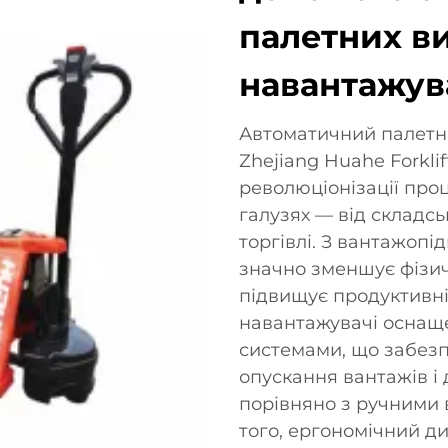
палетних в
навантажув
Автоматичний палетн
Zhejiang Huahe Forklif
революціонізації про
галузях — від складсь
торгівлі. З вантажопі
значно зменшує фізич
підвищує продуктивні
навантажувачі оснащ
системами, що забезп
опускання вантажів і
порівняно з ручними
того, ергономічний д