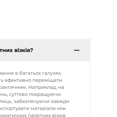
них візків?
вання в багатьох галузях,
ість ефективно переміщати
практичним. Наприклад, на
ень, суттєво покращуючи
олиць, забезпечуючи завжди
анспортувати матеріали між
оматичних палетних візків