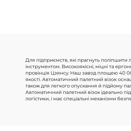
вантажник із
літієвою батареєю
Для підприємств, які прагнуть поліпшити 
інструментом. Високоякісні, міцні та ерго
провінція Цзянсу. Наш завод площею 40 0
якості. Автоматичний палетний візок осна
також для легкого опускання й підйому па
Автоматичний палетний візок ідеально підх
логістики, і має спеціальні механізми бе