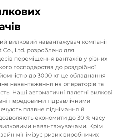
илкових
ачів
ий вилковий навантажувач компанії
t Co., Ltd. розроблено для
цесів переміщення вантажів у різних
кого господарства до роздрібної
дйомністю до 3000 кг це обладнання
не навантаження на операторів та
сть. Наші автоматичні палетні вилкові
ені передовими гідравлічними
ечують плавне піднімання й
 дозволяють економити до 30 % часу
 вилковими навантажувачами. Крім
изайн мінімізує ризик виробничих