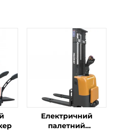
й
Електричний
кер
палетний