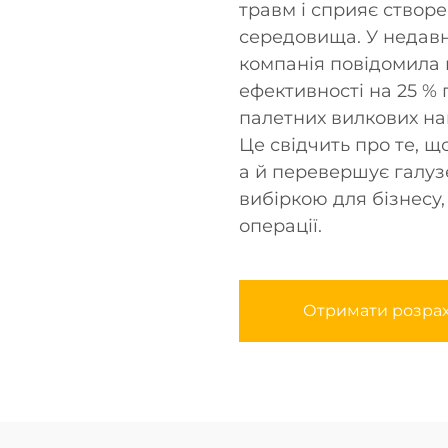
травм і сприяє створ
середовища. У недавн
компанія повідомила 
ефективності на 25 % 
палетних вилкових на
Це свідчить про те, щ
а й перевершує галуз
вибіркою для бізнесу,
операції.
Отримати розра