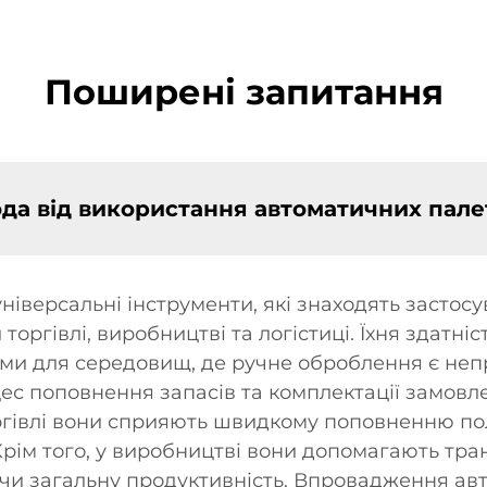
Поширені запитання
ода від використання автоматичних палет
ніверсальні інструменти, які знаходять застосу
 торгівлі, виробництві та логістиці. Їхня здатн
ними для середовищ, де ручне оброблення є не
с поповнення запасів та комплектації замовл
оргівлі вони сприяють швидкому поповненню п
 Крім того, у виробництві вони допомагають тр
и загальну продуктивність. Впровадження авт