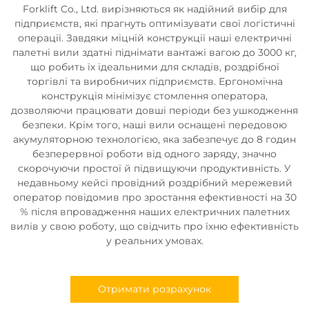
Forklift Co., Ltd. вирізняються як надійний вибір для
підприємств, які прагнуть оптимізувати свої логістичні
операції. Завдяки міцній конструкції наші електричні
палетні вили здатні піднімати вантажі вагою до 3000 кг,
що робить їх ідеальними для складів, роздрібної
торгівлі та виробничих підприємств. Ергономічна
конструкція мінімізує стомлення оператора,
дозволяючи працювати довші періоди без ушкодження
безпеки. Крім того, наші вили оснащені передовою
акумуляторною технологією, яка забезпечує до 8 годин
безперервної роботи від одного заряду, значно
скорочуючи простої й підвищуючи продуктивність. У
недавньому кейсі провідний роздрібний мережевий
оператор повідомив про зростання ефективності на 30
% після впровадження наших електричних палетних
вилів у свою роботу, що свідчить про їхню ефективність
у реальних умовах.
Отримати розрахунок