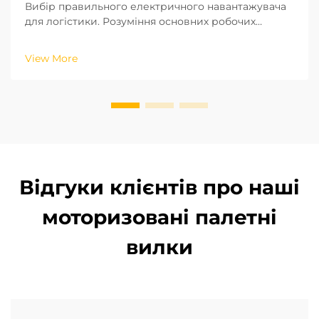
Вибір правильного електричного навантажувача
для логістики. Розуміння основних робочих
параметрів і операцій вашої логістичної системи
є ключовим фактором при виборі відповідного
View More
електричного навантажувача. На основі
промислових стандартів ISO щодо
вантажопідйомних машин, висота підйому та р...
Відгуки клієнтів про наші
моторизовані палетні
вилки