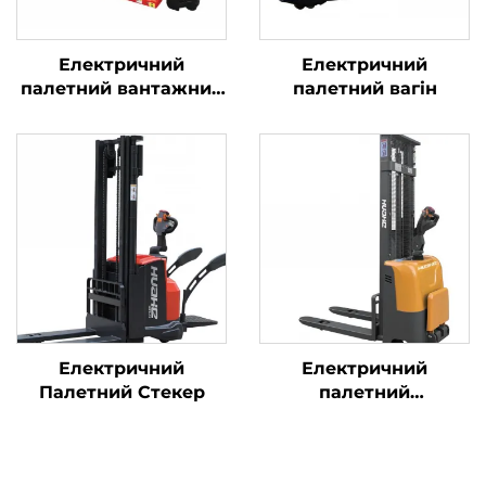
Електричний
Електричний
палетний вантажник
палетний вагін
із літієвою батареєю
Електричний
Електричний
Палетний Стекер
палетний
штабелювальник, що
працює на станції