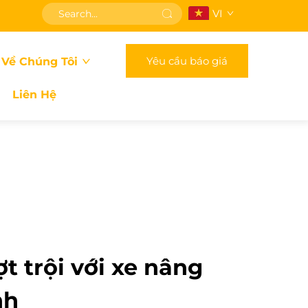
VI
Yêu cầu báo giá
 Về Chúng Tôi
Liên Hệ
t trội với xe nâng
nh