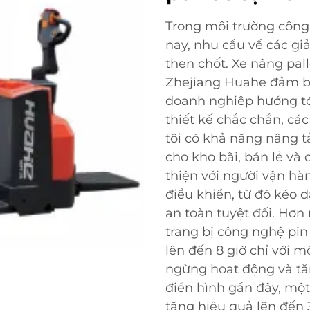
Trong môi trường công
nay, nhu cầu về các giả
then chốt. Xe nâng pa
Zhejiang Huahe đảm bả
doanh nghiệp hướng tới
thiết kế chắc chắn, cá
tôi có khả năng nâng tả
cho kho bãi, bán lẻ và 
thiện với người vận h
điều khiển, từ đó kéo 
an toàn tuyệt đối. Hơn
trang bị công nghệ pin 
lên đến 8 giờ chỉ với m
ngừng hoạt động và tă
điển hình gần đây, mộ
tăng hiệu quả lên đến 