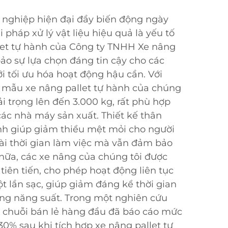
 nghiệp hiện đại đầy biến động ngày
i pháp xử lý vật liệu hiệu quả là yếu tố
llet tự hành của Công ty TNHH Xe nâng
o sự lựa chọn đáng tin cậy cho các
 tối ưu hóa hoạt động hậu cần. Với
c mẫu xe nâng pallet tự hành của chúng
i trọng lên đến 3.000 kg, rất phù hợp
các nhà máy sản xuất. Thiết kế thân
ành giúp giảm thiểu mệt mỏi cho người
dài thời gian làm việc mà vẫn đảm bảo
 nữa, các xe nâng của chúng tôi được
tiên tiến, cho phép hoạt động liên tục
ột lần sạc, giúp giảm đáng kể thời gian
ng năng suất. Trong một nghiên cứu
t chuỗi bán lẻ hàng đầu đã báo cáo mức
30% sau khi tích hợp xe nâng pallet tự