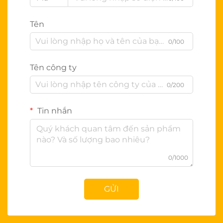
Tên
0/100
Tên công ty
0/200
Tin nhắn
0/1000
GỬI