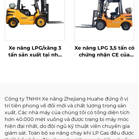
Xe nâng LPG/xăng 3
Xe nâng LPG 3,5 tấn có
tấn sản xuất tại nhà
chứng nhận CE của
máy Trung Quốc với
Hoa Hà (Trung Quốc)
giá cạnh tranh
và bán trực tiếp từ nhà
máy
Công ty TNHH Xe nâng Zhejiang Huahe đứng ở vị
trí tiên phong về đổi mới và chất lượng trong sản
xuất. Các nhà máy của chúng tôi có tổng diện tích
hơn 40.000 mét vuông và được trang bị máy móc
hiện đại nhất, do đội ngũ kỹ thuật viên chuyên gia
giám sát. Toàn bộ xe nâng chạy khí LP Gas đều được