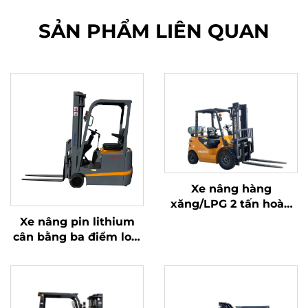
SẢN PHẨM LIÊN QUAN
Xe nâng hàng
xăng/LPG 2 tấn hoàn
toàn mới sản xuất tại
Xe nâng pin lithium
Trung Quốc với giá cả
cân bằng ba điểm loại
phải chăng
1,0 tấn, sản xuất tại
Trung Quốc, giá cả
hợp lý