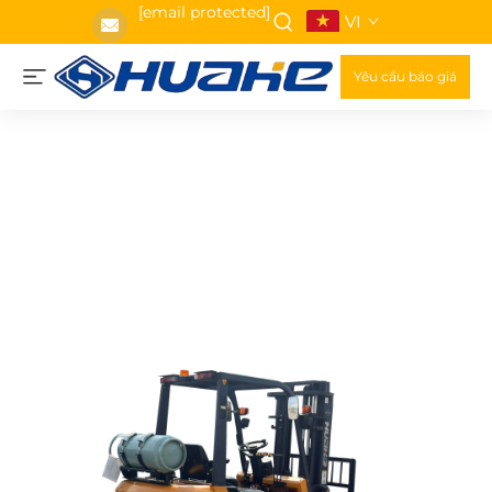
[email protected]
VI
Yêu cầu báo giá