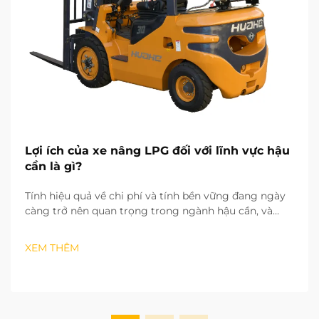
Lợi ích của xe nâng LPG đối với lĩnh vực hậu
cần là gì?
Tính hiệu quả về chi phí và tính bền vững đang ngày
càng trở nên quan trọng trong ngành hậu cần, và
việc lựa chọn thiết bị nâng hạ phù hợp để tối đa hóa
hiệu quả vận hành cũng vậy. Việc sử dụng xe nâng
XEM THÊM
chạy gas LPG mang lại cho các công ty hậu cần...