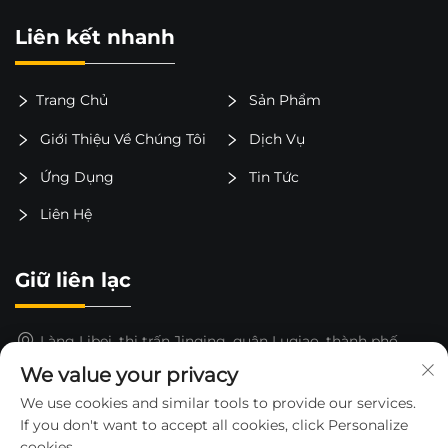
Liên kết nhanh
Trang Chủ
Sản Phẩm
Giới Thiệu Về Chúng Tôi
Dịch Vụ
Ứng Dụng
Tin Tức
Liên Hệ
Giữ liên lạc
Làng Libei, thị trấn Jinqing, quận Luqiao, thành phố
Taizhou, tỉnh Chiết Giang, Trung Quốc
We value your privacy
15325652000
We use cookies and similar tools to provide our services.
If you don't want to accept all cookies, click Personalize
[email protected]
cookies.