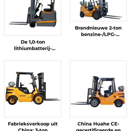
Brandnieuwe 2-ton
benzine-/LPG-
heftrucks gemaakt in
De 1,0-ton
China tegen
lithiumbatterij-
betaalbare prijzen
driepuntsbalansheftruck
met lithiumbatterij,
vervaardigd in China,
is redelijk geprijsd
Fabrieksverkoop uit
China Huahe CE-
China: 3-ton
gecertificeerde en