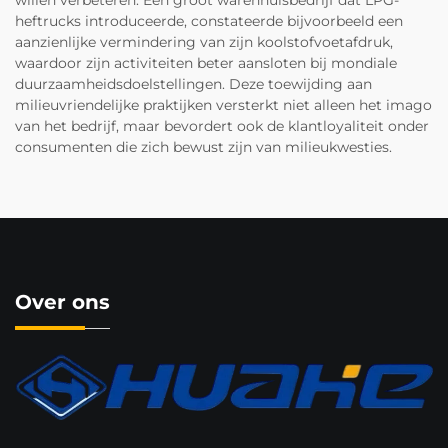
willen verbeteren. Een groot warenhuisbedrijf dat LPG-
heftrucks introduceerde, constateerde bijvoorbeeld een
aanzienlijke vermindering van zijn koolstofvoetafdruk,
waardoor zijn activiteiten beter aansloten bij mondiale
duurzaamheidsdoelstellingen. Deze toewijding aan
milieuvriendelijke praktijken versterkt niet alleen het imago
van het bedrijf, maar bevordert ook de klantloyaliteit onder
consumenten die zich bewust zijn van milieukwesties.
Over ons