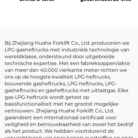
LPG-/benzineheftruck
directe
tegen concurrerende
fabrieksverkoop van
prijs
3,5-ton LPG-heftrucks
Bij Zhejiang Huahe Forklift Co., Ltd. produceren we
LPG-gasheftrucks met industriële technologie van
wereldklasse, ondersteund door uitgebreide
technische expertise. Met een fabrieksoppervlakte
van meer dan 40.000 vierkante meter richten we
ons op de hoogste kwaliteit LPG-heftrucks,
bouwende gasheftrucks, LPG-heftrucks, LPG-
gasheftrucks en gasheftrucks met uitlaatgas. Elke
gas-LPG-heftruck wordt getest op
basisfunctionaliteit met het grootst mogelijke
vertrouwen. Zhejiang Huahe Forklift Co., Ltd.
garandeert een internationaal certificaat voor
veiligheid en betrouwbaarheid van zowel het bedrijf
als het product. We hebben voortdurend de
verwachtingen van onze kopers overtroffen en onze