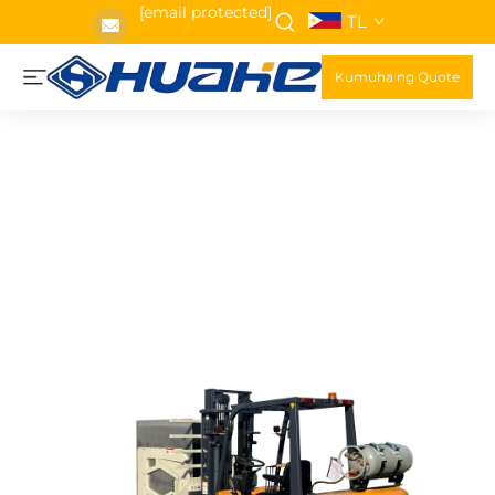
[email protected]
TL
Kumuha ng Quote