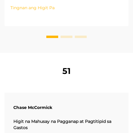
kagamitan sa paghawak ng materyales upang
Tingnan ang Higit Pa
mapabilis ang kahusayan ng operasyon. Ang
paggamit ng LPG forklift ay nag-aalok ng mga
benepisyo sa mga kumpanya ng logistics...
51
Chase McCormick
Higit na Mahusay na Pagganap at Pagtitipid sa
Gastos