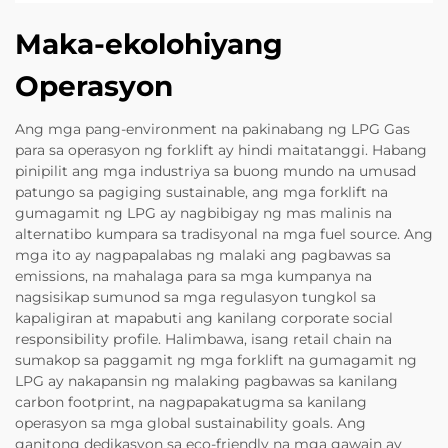
Maka-ekolohiyang
Operasyon
Ang mga pang-environment na pakinabang ng LPG Gas
para sa operasyon ng forklift ay hindi maitatanggi. Habang
pinipilit ang mga industriya sa buong mundo na umusad
patungo sa pagiging sustainable, ang mga forklift na
gumagamit ng LPG ay nagbibigay ng mas malinis na
alternatibo kumpara sa tradisyonal na mga fuel source. Ang
mga ito ay nagpapalabas ng malaki ang pagbawas sa
emissions, na mahalaga para sa mga kumpanya na
nagsisikap sumunod sa mga regulasyon tungkol sa
kapaligiran at mapabuti ang kanilang corporate social
responsibility profile. Halimbawa, isang retail chain na
sumakop sa paggamit ng mga forklift na gumagamit ng
LPG ay nakapansin ng malaking pagbawas sa kanilang
carbon footprint, na nagpapakatugma sa kanilang
operasyon sa mga global sustainability goals. Ang
ganitong dedikasyon sa eco-friendly na mga gawain ay