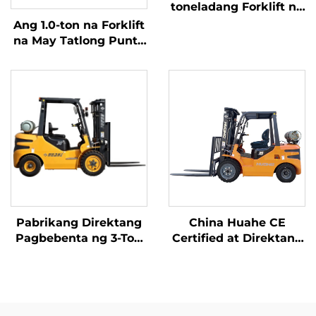
toneladang Forklift na
kumakain ng Gasolina
Ang 1.0-ton na Forklift
/ LPG na gawa sa
na May Tatlong Punto
Tsina na may abot-
ng Balanseng Lithium
kayang presyo
Battery at May
Kapasidad na 1.0 Ton
na Ginawa sa Tsina ay
may Makatwirang
Presyo
Pabrikang Direktang
China Huahe CE
Pagbebenta ng 3-Ton
Certified at Direktang
na LPG/Gasolina
Pagbebenta mula sa
Forklift mula sa China
Pabrika ng 3.5-ton na
na may
LPG Forklift
Kompetitibong Presyo