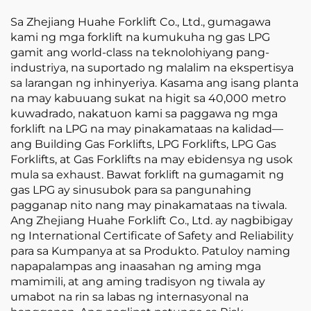
Sa Zhejiang Huahe Forklift Co., Ltd., gumagawa
kami ng mga forklift na kumukuha ng gas LPG
gamit ang world-class na teknolohiyang pang-
industriya, na suportado ng malalim na ekspertisya
sa larangan ng inhinyeriya. Kasama ang isang planta
na may kabuuang sukat na higit sa 40,000 metro
kuwadrado, nakatuon kami sa paggawa ng mga
forklift na LPG na may pinakamataas na kalidad—
ang Building Gas Forklifts, LPG Forklifts, LPG Gas
Forklifts, at Gas Forklifts na may ebidensya ng usok
mula sa exhaust. Bawat forklift na gumagamit ng
gas LPG ay sinusubok para sa pangunahing
pagganap nito nang may pinakamataas na tiwala.
Ang Zhejiang Huahe Forklift Co., Ltd. ay nagbibigay
ng International Certificate of Safety and Reliability
para sa Kumpanya at sa Produkto. Patuloy naming
napapalampas ang inaasahan ng aming mga
mamimili, at ang aming tradisyon ng tiwala ay
umabot na rin sa labas ng internasyonal na