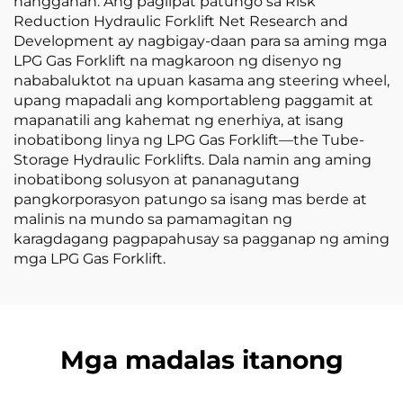
hangganan. Ang paglipat patungo sa Risk
Reduction Hydraulic Forklift Net Research and
Development ay nagbigay-daan para sa aming mga
LPG Gas Forklift na magkaroon ng disenyo ng
nababaluktot na upuan kasama ang steering wheel,
upang mapadali ang komportableng paggamit at
mapanatili ang kahemat ng enerhiya, at isang
inobatibong linya ng LPG Gas Forklift—the Tube-
Storage Hydraulic Forklifts. Dala namin ang aming
inobatibong solusyon at pananagutang
pangkorporasyon patungo sa isang mas berde at
malinis na mundo sa pamamagitan ng
karagdagang pagpapahusay sa pagganap ng aming
mga LPG Gas Forklift.
Mga madalas itanong