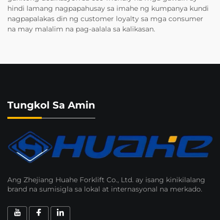
hindi lamang nagpapahusay sa imahe ng kumpanya kundi
nagpapalakas din ng customer loyalty sa mga consumer
na may malalim na pag-aalala sa kalikasan.
Tungkol Sa Amin
Ang Zhejiang Huahe Forklift Co., Ltd. ay isang kinikilalang
brand na sumisigla sa lokal at internasyonal na merkado.