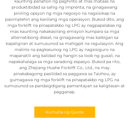
kaunting panahon ng paghinto at mas mataas na
produktibidad sa sahig ng imprenta, na ginagawang
piniling opsyon ng mga negosyo na nagsisikap na
pasimplehin ang kanilang mga operasyon. Bukod dito, ang
mga forklift na pinapatakbo ng LPG ay nagpapalabas ng
mas kaunting nakakasirang emisyon kumpara sa mga
alternatibong diesel, na ginagawang mas kaibigan sa
kapaligiran at sumusunod sa mahigpit na regulasyon. Ang
malinis na pagkasunog ng LPG ay nagsisiguro na
mapanatili ang kalidad ng hangin sa loob ng gusali, na
napakahalaga sa mga saradong espasyo. Bukod pa rito,
ang Zhejiang Huahe Forklift Co., Ltd., na may
pinakabagong pasilidad sa paggawa sa Taizhou, ay
gumagawa ng mga forklift na pinapatakbo ng LPG na
sumusunod sa pandaigdigang pamantayan sa kaligtasan at
pagganap.
Kumuha ng Quote