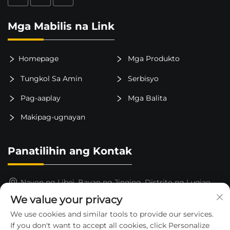
Mga Mabilis na Link
Homepage
Mga Produkto
Tungkol Sa Amin
Serbisyo
Pag-aaplay
Mga Balita
Makipag-ugnayan
Panatilihin ang Kontak
Nayon ng Libei, Bayan ng Jinqing, Distrito ng Luqiao,
Lungsod ng Taizhou, Lalawigan ng Zhejiang, Tsina
We value your privacy
15325652000
We use cookies and similar tools to provide our services.
If you don't want to accept all cookies, click Personalize
[email protected]