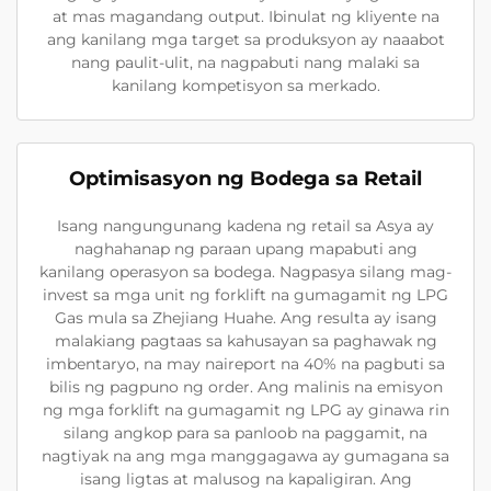
at mas magandang output. Ibinulat ng kliyente na
ang kanilang mga target sa produksyon ay naaabot
nang paulit-ulit, na nagpabuti nang malaki sa
kanilang kompetisyon sa merkado.
Optimisasyon ng Bodega sa Retail
Isang nangungunang kadena ng retail sa Asya ay
naghahanap ng paraan upang mapabuti ang
kanilang operasyon sa bodega. Nagpasya silang mag-
invest sa mga unit ng forklift na gumagamit ng LPG
Gas mula sa Zhejiang Huahe. Ang resulta ay isang
malakiang pagtaas sa kahusayan sa paghawak ng
imbentaryo, na may naireport na 40% na pagbuti sa
bilis ng pagpuno ng order. Ang malinis na emisyon
ng mga forklift na gumagamit ng LPG ay ginawa rin
silang angkop para sa panloob na paggamit, na
nagtiyak na ang mga manggagawa ay gumagana sa
isang ligtas at malusog na kapaligiran. Ang