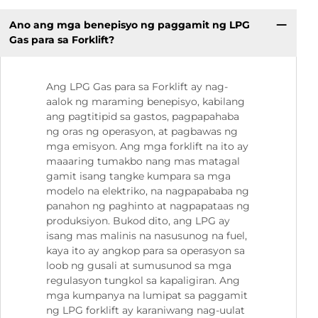
Ano ang mga benepisyo ng paggamit ng LPG
Gas para sa Forklift?
Ang LPG Gas para sa Forklift ay nag-
aalok ng maraming benepisyo, kabilang
ang pagtitipid sa gastos, pagpapahaba
ng oras ng operasyon, at pagbawas ng
mga emisyon. Ang mga forklift na ito ay
maaaring tumakbo nang mas matagal
gamit isang tangke kumpara sa mga
modelo na elektriko, na nagpapababa ng
panahon ng paghinto at nagpapataas ng
produksiyon. Bukod dito, ang LPG ay
isang mas malinis na nasusunog na fuel,
kaya ito ay angkop para sa operasyon sa
loob ng gusali at sumusunod sa mga
regulasyon tungkol sa kapaligiran. Ang
mga kumpanya na lumipat sa paggamit
ng LPG forklift ay karaniwang nag-uulat