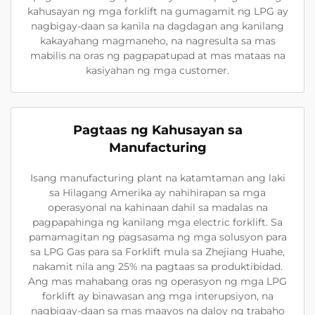
kahusayan ng mga forklift na gumagamit ng LPG ay
nagbigay-daan sa kanila na dagdagan ang kanilang
kakayahang magmaneho, na nagresulta sa mas
mabilis na oras ng pagpapatupad at mas mataas na
kasiyahan ng mga customer.
Pagtaas ng Kahusayan sa
Manufacturing
Isang manufacturing plant na katamtaman ang laki
sa Hilagang Amerika ay nahihirapan sa mga
operasyonal na kahinaan dahil sa madalas na
pagpapahinga ng kanilang mga electric forklift. Sa
pamamagitan ng pagsasama ng mga solusyon para
sa LPG Gas para sa Forklift mula sa Zhejiang Huahe,
nakamit nila ang 25% na pagtaas sa produktibidad.
Ang mas mahabang oras ng operasyon ng mga LPG
forklift ay binawasan ang mga interupsiyon, na
nagbigay-daan sa mas maayos na daloy ng trabaho