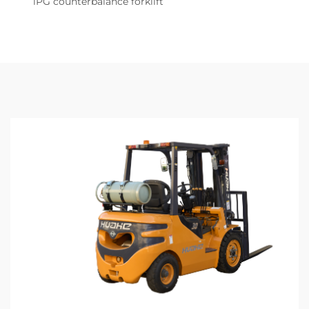
lPG counterbalance forklift