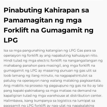
Pinabuting Kahirapan sa
Pamamagitan ng mga
Forklift na Gumagamit ng
LPG
Isa sa mga pangunahing katangian ng LPG Gas para sa
operasyon ng forklift ay ang napabuting kahusayan nito.
Hindi tulad ng mga electric forklift na nangangailangan ng
mahabang panahon para masingil, ang mga forklift na
gumagamit ng LPG ay maaaring punuan ng gas ulit sa
loob lamang ng ilang minuto, na nagpapahintulot sa
patuloy na operasyon nang walang malaking pagkaantala.
Ang mabilis na proseso ng pagpupuno ng gas na ito ay lalo
pang kapaki-pakinabang sa mga mataas na demand na
kapaligiran tulad ng mga warehouse at distribution center.
Halimbawa, isang kumpanya sa logistics na lumipat sa
paggamit ng LPG forklift ay nag-ulat ng napakalaking