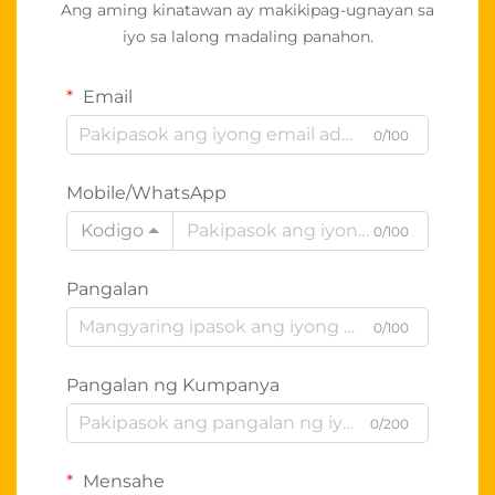
Ang aming kinatawan ay makikipag-ugnayan sa
iyo sa lalong madaling panahon.
Email
0/100
Mobile/WhatsApp
Kodigo
0/100
Pangalan
0/100
Pangalan ng Kumpanya
0/200
Mensahe