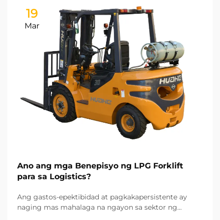
19
Mar
Ano ang mga Benepisyo ng LPG Forklift
para sa Logistics?
Ang gastos-epektibidad at pagkakapersistente ay
naging mas mahalaga na ngayon sa sektor ng
logistics, gayundin ang pagpili ng angkop na