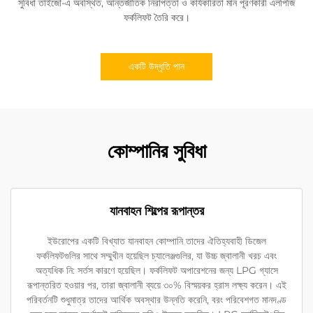
সুবিধা তাইজৌ-এ অবস্থিত, আন্তর্জাতিক নিরাপত্তা ও কার্যকারিতা মান পূরণকারী এলপিজি
ফর্কলিফট তৈরি করে।
একটি উদ্ধৃতি পান
কোম্পানির সুবিধা
যানবাহন শিল্পের রূপান্তর
ইউরোপের একটি বিখ্যাত যানবাহন কোম্পানি তাদের ঐতিহ্যবাহী ডিজেল
ফর্কলিফটগুলির সাথে সম্মুখীন হয়েছিল চ্যালেঞ্জগুলির, যা উচ্চ জ্বালানী খরচ এবং
অত্যধিক নি: সর্তস কারণে হয়েছিল। ফর্কলিফট অপারেশনের জন্য LPG গ্যাসে
রূপান্তরিত হওয়ার পর, তারা জ্বালানী ব্যয়ে ৩০% বিস্ময়কর হ্রাস লক্ষ্য করেন। এই
পরিবর্তনটি শুধুমাত্র তাদের আর্থিক অবস্থার উন্নতি করেনি, বরং পরিবেশগত মানদণ্ড