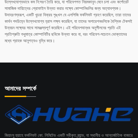
উল্লেখযোগ্যভাবে কম নি:সরণ তৈরি করে, যা পরিবেশগত নিয়মকানুন মেনে চলা এবং কর্পোরেট
সামাজিক দায়িত্বের প্রোফাইল উন্নত করার লক্ষ্যে কোম্পানিগুলির জন্য অত্যাবশ্যক।
উদাহরণস্বরূপ, একটি খুচরা বিক্রয় শৃঙ্খল যে এলপিজি ফর্কলিফট গ্রহণ করেছিল, তারা তাদের
কার্বন পদচিহ্নে উল্লেখযোগ্য হ্রাস লক্ষ্য করেছিল, যা তাদের অপারেশনগুলিকে বৈশ্বিক টেকসই
উন্নয়ন লক্ষ্যের সাথে সামঞ্জস্যপূর্ণ করেছিল। এই পরিবেশবান্ধব অনুশীলনের প্রতি এই
প্রতিশ্রুতি শুধুমাত্র কোম্পানিটির ছবিকে উন্নত করে না, বরং পরিবেশ-সচেতন ভোক্তাদের
মধ্যে গ্রাহক আনুগত্যও বৃদ্ধি করে।
আমাদের সম্পর্কে
জিয়াংসু হুয়াহে ফর্কলিফট কো. লিমিটেড একটি স্বীকৃত ব্র্যান্ড, যা স্থানীয় ও আন্তর্জাতিক বাজারে