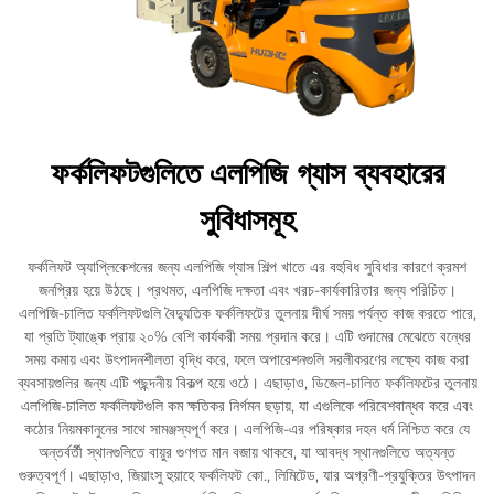
ফর্কলিফটগুলিতে এলপিজি গ্যাস ব্যবহারের
সুবিধাসমূহ
ফর্কলিফট অ্যাপ্লিকেশনের জন্য এলপিজি গ্যাস শিল্প খাতে এর বহুবিধ সুবিধার কারণে ক্রমশ
জনপ্রিয় হয়ে উঠছে। প্রথমত, এলপিজি দক্ষতা এবং খরচ-কার্যকারিতার জন্য পরিচিত।
এলপিজি-চালিত ফর্কলিফটগুলি বৈদ্যুতিক ফর্কলিফটের তুলনায় দীর্ঘ সময় পর্যন্ত কাজ করতে পারে,
যা প্রতি ট্যাঙ্কে প্রায় ২০% বেশি কার্যকরী সময় প্রদান করে। এটি গুদামের মেঝেতে বন্ধের
সময় কমায় এবং উৎপাদনশীলতা বৃদ্ধি করে, ফলে অপারেশনগুলি সরলীকরণের লক্ষ্যে কাজ করা
ব্যবসায়গুলির জন্য এটি পছন্দনীয় বিকল্প হয়ে ওঠে। এছাড়াও, ডিজেল-চালিত ফর্কলিফটের তুলনায়
এলপিজি-চালিত ফর্কলিফটগুলি কম ক্ষতিকর নির্গমন ছড়ায়, যা এগুলিকে পরিবেশবান্ধব করে এবং
কঠোর নিয়মকানুনের সাথে সামঞ্জস্যপূর্ণ করে। এলপিজি-এর পরিষ্কার দহন ধর্ম নিশ্চিত করে যে
অন্তর্বর্তী স্থানগুলিতে বায়ুর গুণগত মান বজায় থাকবে, যা আবদ্ধ স্থানগুলিতে অত্যন্ত
গুরুত্বপূর্ণ। এছাড়াও, জিয়াংসু হুয়াহে ফর্কলিফট কো., লিমিটেড, যার অগ্রণী-প্রযুক্তির উৎপাদন