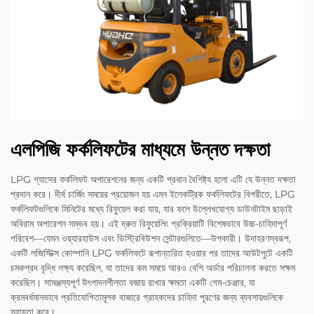
এলপিজি ফর্কলিফটের মাধ্যমে উন্নত দক্ষতা
LPG গ্যাসের ফর্কলিফট অপারেশনের জন্য একটি প্রধান বৈশিষ্ট্য হলো এটি যে উন্নত দক্ষতা
প্রদান করে। দীর্ঘ চার্জিং সময়ের প্রয়োজন হয় এমন ইলেকট্রিক ফর্কলিফটের বিপরীতে, LPG
ফর্কলিফটগুলিকে মিনিটের মধ্যে রিফুয়েল করা যায়, যার ফলে উল্লেখযোগ্য ডাউনটাইম ছাড়াই
অবিরাম অপারেশন সম্ভব হয়। এই দ্রুত রিফুয়েলিং প্রক্রিয়াটি বিশেষভাবে উচ্চ-চাহিদাপূর্ণ
পরিবেশ—যেমন ওয়্যারহাউস এবং ডিস্ট্রিবিউশন সেন্টারগুলিতে—উপকারী। উদাহরণস্বরূপ,
একটি লজিস্টিক্স কোম্পানি LPG ফর্কলিফটে রূপান্তরিত হওয়ার পর তাদের আউটপুটে একটি
চমকপ্রদ বৃদ্ধি লক্ষ্য করেছিল, যা তাদের কম সময়ে আরও বেশি অর্ডার পরিচালনা করতে সক্ষম
করেছিল। সামঞ্জস্যপূর্ণ উৎপাদনশীলতা বজায় রাখার ক্ষমতা একটি গেম-চেঞ্জার, যা
ক্রমবর্ধমানভাবে প্রতিযোগিতামূলক বাজারে গ্রাহকদের চাহিদা পূরণের জন্য ব্যবসায়গুলিকে
সহায়তা করে।