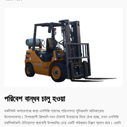
পরিবেশ বান্ধব চালু হওয়া
ফর্কলিফট অপারেশনের জন্য এলপিজি গ্যাসের পরিবেশগত সুবিধাগুলি অতিমাত্রায়
উল্লেখযোগ্য। বিশ্বব্যাপী শিল্পগুলি যখন টেকসই উন্নয়নের দিকে ঠেলা হচ্ছে, তখন এলপিজি
ফর্কলিফটগুলি ঐতিহ্যগত জ্বালানী উৎসগুলির চেয়ে একটি পরিষ্কার বিকল্প প্রদান করে। এগুলি