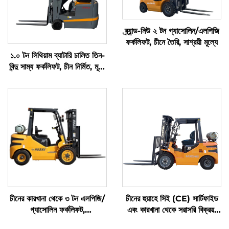
ব্র্যান্ড-নিউ ২ টন গ্যাসোলিন/এলপিজি
ফর্কলিফট, চীনে তৈরি, সাশ্রয়ী মূল্যে
১.০ টন লিথিয়াম ব্যাটারি চালিত তিন-
বিন্দু সাম্য ফর্কলিফট, চীন নির্মিত, মূল্য
যুক্তিসঙ্গত
চীনের কারখানা থেকে ৩ টন এলপিজি/
চীনের হুয়াহে সিই (CE) সার্টিফাইড
গ্যাসোলিন ফর্কলিফট,
এবং কারখানা থেকে সরাসরি বিক্রয়:
প্রতিযোগিতামূলক মূল্যে
৩.৫ টন এলপিজি (LPG) ফর্কলিফট