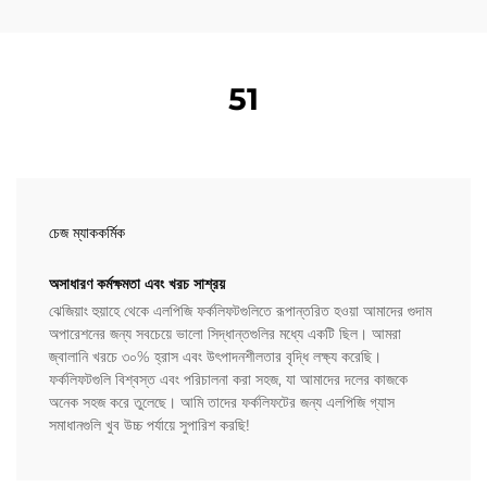
51
চেজ ম্যাককর্মিক
অসাধারণ কর্মক্ষমতা এবং খরচ সাশ্রয়
ঝেজিয়াং হুয়াহে থেকে এলপিজি ফর্কলিফটগুলিতে রূপান্তরিত হওয়া আমাদের গুদাম
অপারেশনের জন্য সবচেয়ে ভালো সিদ্ধান্তগুলির মধ্যে একটি ছিল। আমরা
জ্বালানি খরচে ৩০% হ্রাস এবং উৎপাদনশীলতার বৃদ্ধি লক্ষ্য করেছি।
ফর্কলিফটগুলি বিশ্বস্ত এবং পরিচালনা করা সহজ, যা আমাদের দলের কাজকে
অনেক সহজ করে তুলেছে। আমি তাদের ফর্কলিফটের জন্য এলপিজি গ্যাস
সমাধানগুলি খুব উচ্চ পর্যায়ে সুপারিশ করছি!