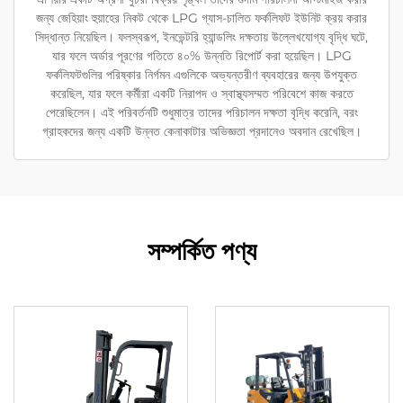
জন্য জেহিয়াং হুয়াহের নিকট থেকে LPG গ্যাস-চালিত ফর্কলিফট ইউনিট ক্রয় করার
সিদ্ধান্ত নিয়েছিল। ফলস্বরূপ, ইনভেন্টরি হ্যান্ডলিং দক্ষতায় উল্লেখযোগ্য বৃদ্ধি ঘটে,
যার ফলে অর্ডার পূরণের গতিতে ৪০% উন্নতি রিপোর্ট করা হয়েছিল। LPG
ফর্কলিফটগুলির পরিষ্কার নির্গমন এগুলিকে অভ্যন্তরীণ ব্যবহারের জন্য উপযুক্ত
করেছিল, যার ফলে কর্মীরা একটি নিরাপদ ও স্বাস্থ্যসম্মত পরিবেশে কাজ করতে
পেরেছিলেন। এই পরিবর্তনটি শুধুমাত্র তাদের পরিচালন দক্ষতা বৃদ্ধি করেনি, বরং
গ্রাহকদের জন্য একটি উন্নত কেনাকাটার অভিজ্ঞতা প্রদানেও অবদান রেখেছিল।
সম্পর্কিত পণ্য