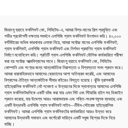
জিয়াংসু হুয়াহে ফর্কলিফট কো., লিমিটেড-এ, আমরা বিশ্ব-মানের শিল্প প্রযুক্তি এবং
গভীর প্রকৌশলী দক্ষতার সমর্থনে এলপিজি গ্যাস ফর্কলিফট উৎপাদন করি। ৪০,০০০
বর্গমিটারের অধিক কারখানার এলাকা নিয়ে, আমরা সর্বোচ্চ মানের এলপিজি ফর্কলিফট,
গ্যাস ফর্কলিফট, এলপিজি গ্যাস ফর্কলিফট এবং নির্গমন প্রমাণিত গ্যাস ফর্কলিফট
নির্মাণে মনোনিবেশ করি। প্রতিটি গ্যাস এলপিজি ফর্কলিফট মৌলিক কার্যকারিতা পরীক্ষা
করা হয় সর্বোচ্চ আত্মবিশ্বাসের সাথে। জিয়াংসু হুয়াহে ফর্কলিফট কো., লিমিটেড
কোম্পানি এবং পণ্যের জন্য আন্তর্জাতিক নিরাপত্তা ও বিশ্বস্ততা সনদ প্রদান করে।
আমরা ধারাবাহিকভাবে আমাদের ক্রেতাদের আশা অতিক্রম করেছি, এবং আমাদের
বিশ্বাসের ঐতিহ্য আন্তর্জাতিক সীমার বাইরেও বিস্তৃত হয়েছে। ঝুঁকি হ্রাসকারী
হাইড্রোলিক ফর্কলিফট নেট গবেষণা ও উন্নয়নের দিকে স্থানান্তর আমাদের এলপিজি
গ্যাস ফর্কলিফটগুলিকে একটি ভাঁজ করা যায় এমন সিট এবং স্টিয়ারিং হুইল সহ ডিজাইন
প্রদান করেছে, যার উদ্দেশ্য আরও আরামদায়ক এবং শক্তি-সংরক্ষণমূলক ব্যবহার; এবং
একটি উদ্ভাবনী এলপিজি গ্যাস ফর্কলিফট লাইন—টিউব-স্টোরেজ হাইড্রোলিক
ফর্কলিফট। আমরা এলপিজি গ্যাস ফর্কলিফটের কার্যকারিতা আরও উন্নত করে
আমাদের উদ্ভাবনী সমাধান এবং কর্পোরেট দায়িত্ব একটি সবুজ বিশ্বের দিকে নিয়ে
যাচ্ছি।