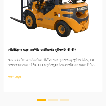
লজিস্টিক্সের জন্য এলপিজি ফর্কলিফটের সুবিধাগুলি কী কী?
খরচ-কার্যকারিতা এবং টেকসইতা লজিস্টিক্স খাতে ক্রমশ গুরুত্বপূর্ণ হয়ে উঠছে, এবং
অপারেশনাল দক্ষতা সর্বাধিক করার জন্য উপযুক্ত উপকরণ পরিচালনা সরঞ্জাম নির্বাচন
করাও তেমনি গুরুত্বপূর্ণ। এলপিজি ফর্কলিফট ব্যবহার করা লজিস্টিক্স কোম্পানিগুলির...
আরও দেখুন