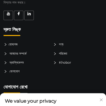
বিস্তার লাভ করছে।
দ্রুত লিঙ্ক
হোমপেজ
পণ্য
আমাদের সম্পর্কে
পরিষেবা
অ্যাপ্লিকেশন
Khobor
যোগাযোগ
যোগাযোগ রেখো
We value your privacy
চীন, জিয়াংসু প্রদেশ, তাইজৌ শহর, লুকিয়াও জেলা, জিনকিং টাউন, লিবেই গ্রাম