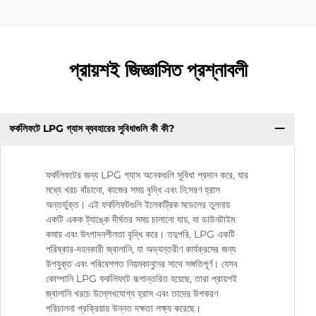
প্রায়শই জিজ্ঞাসিত প্রশ্নাবলী
ফর্কলিফটে LPG গ্যাস ব্যবহারের সুবিধাগুলি কী কী?
ফর্কলিফটের জন্য LPG গ্যাস অনেকগুলি সুবিধা প্রদান করে, যার
মধ্যে খরচ বাঁচানো, কাজের সময় বৃদ্ধি এবং নি:সরণ হ্রাস
অন্তর্ভুক্ত। এই ফর্কলিফটগুলি ইলেকট্রিক মডেলের তুলনায়
একটি একক ট্যাঙ্কে দীর্ঘতর সময় চালানো যায়, যা ডাউনটাইম
কমায় এবং উৎপাদনশীলতা বৃদ্ধি করে। তদুপরি, LPG একটি
পরিষ্কার-দহনকারী জ্বালানি, যা অভ্যন্তরীণ কার্যক্রমের জন্য
উপযুক্ত এবং পরিবেশগত নিয়মকানুনের সাথে সঙ্গতিপূর্ণ। যেসব
কোম্পানি LPG ফর্কলিফটে রূপান্তরিত হয়েছে, তারা প্রায়শই
জ্বালানি খরচে উল্লেখযোগ্য হ্রাস এবং তাদের উপকরণ
পরিচালনা প্রক্রিয়ায় উন্নত দক্ষতা লক্ষ্য করেছে।