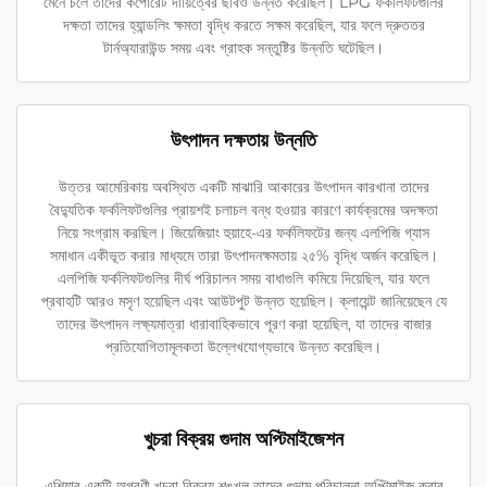
মেনে চলে তাদের কর্পোরেট দায়িত্বের ছবিও উন্নত করেছিল। LPG ফর্কলিফটগুলির
দক্ষতা তাদের হ্যান্ডলিং ক্ষমতা বৃদ্ধি করতে সক্ষম করেছিল, যার ফলে দ্রুততর
টার্নঅ্যারাউন্ড সময় এবং গ্রাহক সন্তুষ্টির উন্নতি ঘটেছিল।
উৎপাদন দক্ষতায় উন্নতি
উত্তর আমেরিকায় অবস্থিত একটি মাঝারি আকারের উৎপাদন কারখানা তাদের
বৈদ্যুতিক ফর্কলিফটগুলির প্রায়শই চলাচল বন্ধ হওয়ার কারণে কার্যক্রমের অদক্ষতা
নিয়ে সংগ্রাম করছিল। জিয়েজিয়াং হুয়াহে-এর ফর্কলিফটের জন্য এলপিজি গ্যাস
সমাধান একীভূত করার মাধ্যমে তারা উৎপাদনক্ষমতায় ২৫% বৃদ্ধি অর্জন করেছিল।
এলপিজি ফর্কলিফটগুলির দীর্ঘ পরিচালন সময় বাধাগুলি কমিয়ে দিয়েছিল, যার ফলে
প্রবাহটি আরও মসৃণ হয়েছিল এবং আউটপুট উন্নত হয়েছিল। ক্লায়েন্ট জানিয়েছেন যে
তাদের উৎপাদন লক্ষ্যমাত্রা ধারাবাহিকভাবে পূরণ করা হয়েছিল, যা তাদের বাজার
প্রতিযোগিতামূলকতা উল্লেখযোগ্যভাবে উন্নত করেছিল।
খুচরা বিক্রয় গুদাম অপ্টিমাইজেশন
এশিয়ার একটি অগ্রণী খুচরা বিক্রয় শৃঙ্খল তাদের গুদাম পরিচালনা অপ্টিমাইজ করার