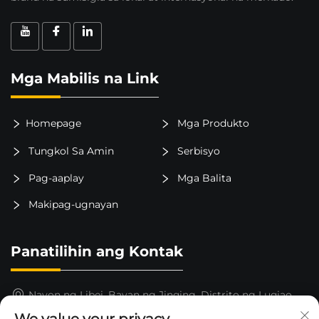
Mga Mabilis na Link
Homepage
Mga Produkto
Tungkol Sa Amin
Serbisyo
Pag-aaplay
Mga Balita
Makipag-ugnayan
Panatilihin ang Kontak
Nayon ng Libei, Bayan ng Jinqing, Distrito ng Luqiao,
Lungsod ng Taizhou, Lalawigan ng Zhejiang, Tsina