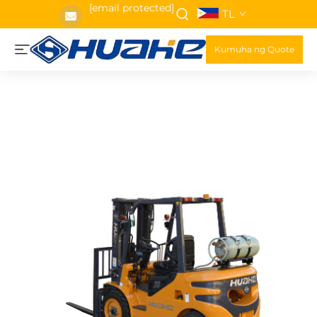
[email protected]
TL
Kumuha ng Quote