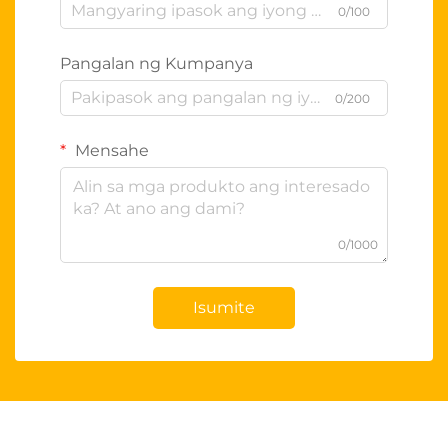
0/100
Pangalan ng Kumpanya
0/200
Mensahe
0/1000
Isumite