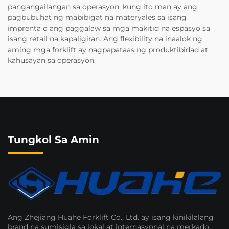
pangangailangan sa operasyon, kung ito man ay ang
pagbubuhat ng mabibigat na materyales sa isang
imprenta o ang paggalaw sa mga makitid na espasyo sa
isang retail na kapaligiran. Ang flexibility na inaalok ng
aming mga forklift ay nagpapataas ng produktibidad at
kahusayan sa operasyon.
Tungkol Sa Amin
Ang Zhejiang Huahe Forklift Co., Ltd. ay isang kinikilalang
brand na sumisigla sa lokal at internasyonal na merkado.