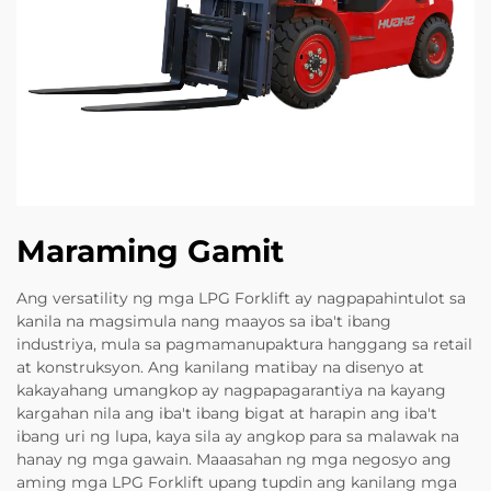
Maraming Gamit
Ang versatility ng mga LPG Forklift ay nagpapahintulot sa
kanila na magsimula nang maayos sa iba't ibang
industriya, mula sa pagmamanupaktura hanggang sa retail
at konstruksyon. Ang kanilang matibay na disenyo at
kakayahang umangkop ay nagpapagarantiya na kayang
kargahan nila ang iba't ibang bigat at harapin ang iba't
ibang uri ng lupa, kaya sila ay angkop para sa malawak na
hanay ng mga gawain. Maaasahan ng mga negosyo ang
aming mga LPG Forklift upang tupdin ang kanilang mga