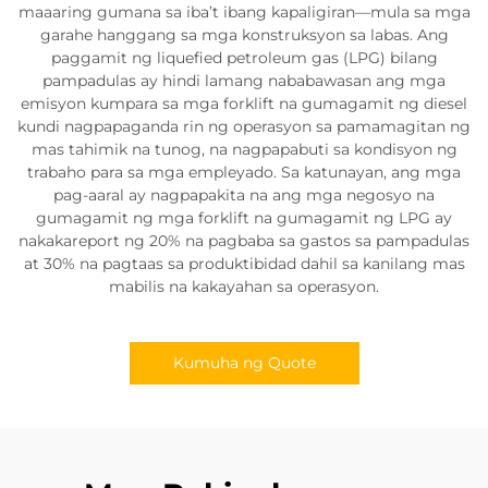
maaaring gumana sa iba’t ibang kapaligiran—mula sa mga
garahe hanggang sa mga konstruksyon sa labas. Ang
paggamit ng liquefied petroleum gas (LPG) bilang
pampadulas ay hindi lamang nababawasan ang mga
emisyon kumpara sa mga forklift na gumagamit ng diesel
kundi nagpapaganda rin ng operasyon sa pamamagitan ng
mas tahimik na tunog, na nagpapabuti sa kondisyon ng
trabaho para sa mga empleyado. Sa katunayan, ang mga
pag-aaral ay nagpapakita na ang mga negosyo na
gumagamit ng mga forklift na gumagamit ng LPG ay
nakakareport ng 20% na pagbaba sa gastos sa pampadulas
at 30% na pagtaas sa produktibidad dahil sa kanilang mas
mabilis na kakayahan sa operasyon.
Kumuha ng Quote