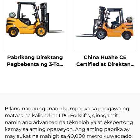
na Ginawa sa Tsina ay
may Makatwirang
Presyo
Pabrikang Direktang
China Huahe CE
Pagbebenta ng 3-Ton
Certified at Direktang
na LPG/Gasolina
Pagbebenta mula sa
Forklift mula sa China
Pabrika ng 3.5-ton na
na may
LPG Forklift
Kompetitibong Presyo
Bilang nangungunang kumpanya sa paggawa ng
mataas na kalidad na LPG Forklifts, ginagamit
namin ang advanced na teknolohiya at ekspertong
kamay sa aming operasyon. Ang aming pabrika ay
may sukat na mahigit sa 40,000 metro kuwadrado,