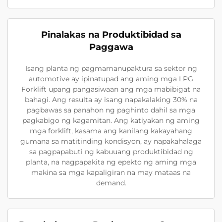
Pinalakas na Produktibidad sa
Paggawa
Isang planta ng pagmamanupaktura sa sektor ng
automotive ay ipinatupad ang aming mga LPG
Forklift upang pangasiwaan ang mga mabibigat na
bahagi. Ang resulta ay isang napakalaking 30% na
pagbawas sa panahon ng paghinto dahil sa mga
pagkabigo ng kagamitan. Ang katiyakan ng aming
mga forklift, kasama ang kanilang kakayahang
gumana sa matitinding kondisyon, ay napakahalaga
sa pagpapabuti ng kabuuang produktibidad ng
planta, na nagpapakita ng epekto ng aming mga
makina sa mga kapaligiran na may mataas na
demand.