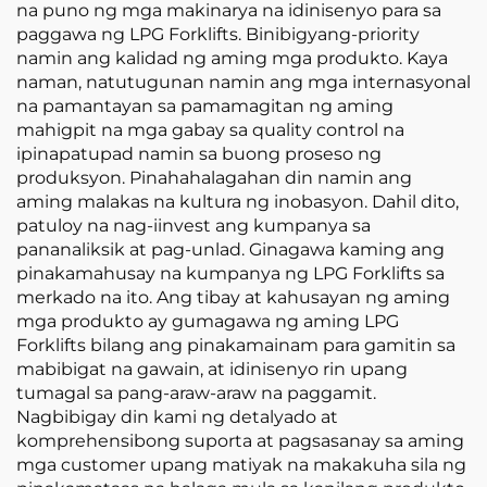
na puno ng mga makinarya na idinisenyo para sa
paggawa ng LPG Forklifts. Binibigyang-priority
namin ang kalidad ng aming mga produkto. Kaya
naman, natutugunan namin ang mga internasyonal
na pamantayan sa pamamagitan ng aming
mahigpit na mga gabay sa quality control na
ipinapatupad namin sa buong proseso ng
produksyon. Pinahahalagahan din namin ang
aming malakas na kultura ng inobasyon. Dahil dito,
patuloy na nag-iinvest ang kumpanya sa
pananaliksik at pag-unlad. Ginagawa kaming ang
pinakamahusay na kumpanya ng LPG Forklifts sa
merkado na ito. Ang tibay at kahusayan ng aming
mga produkto ay gumagawa ng aming LPG
Forklifts bilang ang pinakamainam para gamitin sa
mabibigat na gawain, at idinisenyo rin upang
tumagal sa pang-araw-araw na paggamit.
Nagbibigay din kami ng detalyado at
komprehensibong suporta at pagsasanay sa aming
mga customer upang matiyak na makakuha sila ng