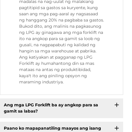
madalas na nag-uulat ng malakiang
pagtitipid sa gastos sa kuryente, kung
saan ang mga pag-aaral ay nagsasaad
ng hanggang 20% na pagbaba sa gastos.
Bukod dito, ang malinis na pagkasunog
ng LPG ay ginagawa ang mga forklift na
ito na angkop para sa gamit sa loob ng
gusali, na nagpapabuti ng kalidad ng
hangin sa mga warehouse at pabrika.
Ang katiyakan at pagganap ng LPG
Forklift ay humahantong din sa mas
mataas na antas ng produktibidad,
kaya't ito ang piniling opsyon ng
maraming industriya.
Ang mga LPG Forklift ba ay angkop para sa
gamit sa labas?
Paano ko mapapanatiling maayos ang isang