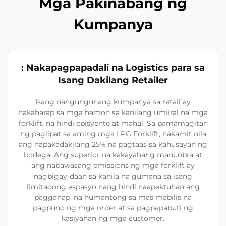
Mga Pakinabang ng
Kumpanya
: Nakapagpapadali na Logistics para sa
Isang Dakilang Retailer
Isang nangungunang kumpanya sa retail ay
nakaharap sa mga hamon sa kanilang umiiral na mga
forklift, na hindi episyente at mahal. Sa pamamagitan
ng paglipat sa aming mga LPG Forklift, nakamit nila
ang napakadakilang 25% na pagtaas sa kahusayan ng
bodega. Ang superior na kakayahang manuobra at
ang nabawasang emissions ng mga forklift ay
nagbigay-daan sa kanila na gumana sa isang
limitadong espasyo nang hindi naapektuhan ang
pagganap, na humantong sa mas mabilis na
pagpuno ng mga order at sa pagpapabuti ng
kasiyahan ng mga customer.