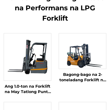
na Performans na LPG
Forklift
Bagong-bago na 2-
toneladang Forklift na
kumakain ng Gasolina
Ang 1.0-ton na Forklift
/ LPG na gawa sa
na May Tatlong Punto
Tsina na may abot-
ng Balanseng Lithium
kayang presyo
Battery at May
Kapasidad na 1.0 Ton