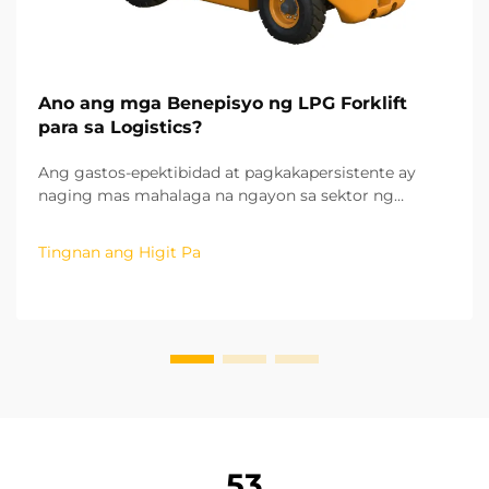
Ano ang mga Benepisyo ng LPG Forklift
para sa Logistics?
Ang gastos-epektibidad at pagkakapersistente ay
naging mas mahalaga na ngayon sa sektor ng
logistics, gayundin ang pagpili ng angkop na
kagamitan sa paghawak ng materyales upang
Tingnan ang Higit Pa
mapabilis ang kahusayan ng operasyon. Ang
paggamit ng LPG forklift ay nag-aalok ng mga
benepisyo sa mga kumpanya ng logistics...
53