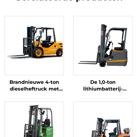
Brandnieuwe 4-ton
De 1,0-ton
dieselheftruck met
lithiumbatterij-
hoogwaardige
driepuntsbalansheftruc
Japanse ISUZU-motor
met lithiumbatterij,
vervaardigd in China,
is redelijk geprijsd