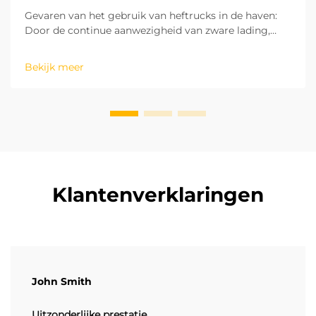
Gevaren van het gebruik van heftrucks in de haven:
Door de continue aanwezigheid van zware lading,
diverse soorten apparatuur en veel medewerkers op
de werkvloer is het bedienen van heftrucks de
Bekijk meer
gevaarlijkste taak die in de haven wordt uitgevoerd.
Uit mijn ervaring ...
Klantenverklaringen
John Smith
Uitzonderlijke prestatie