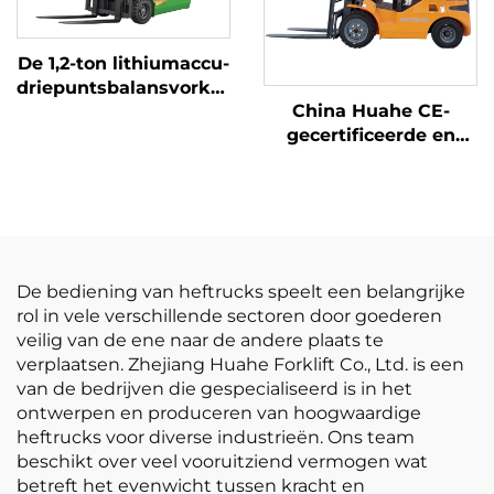
De 1,2-ton lithiumaccu-
driepuntsbalansvorkheftruck
China Huahe CE-
met lithiumaccu,
gecertificeerde en
vervaardigd in China,
directe
is redelijk geprijsd
fabrieksverkoop van
3,5-ton LPG-heftrucks
De bediening van heftrucks speelt een belangrijke
rol in vele verschillende sectoren door goederen
veilig van de ene naar de andere plaats te
verplaatsen. Zhejiang Huahe Forklift Co., Ltd. is een
van de bedrijven die gespecialiseerd is in het
ontwerpen en produceren van hoogwaardige
heftrucks voor diverse industrieën. Ons team
beschikt over veel vooruitziend vermogen wat
betreft het evenwicht tussen kracht en