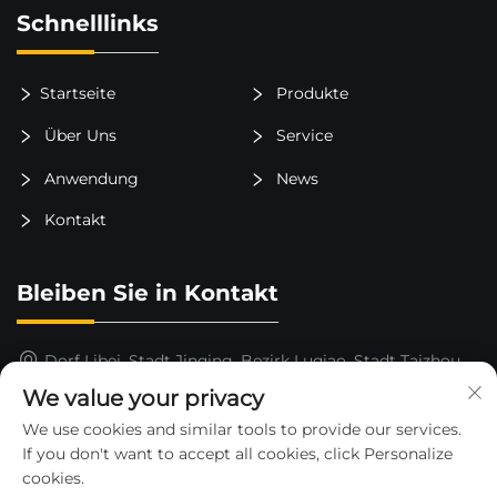
Schnelllinks
Startseite
Produkte
Über Uns
Service
Anwendung
News
Kontakt
Bleiben Sie in Kontakt
Dorf Libei, Stadt Jinqing, Bezirk Luqiao, Stadt Taizhou,
Provinz Zhejiang, China
We value your privacy
15325652000
We use cookies and similar tools to provide our services.
If you don't want to accept all cookies, click Personalize
[email protected]
cookies.