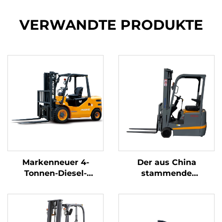
VERWANDTE PRODUKTE
Markenneuer 4-
Der aus China
Tonnen-Diesel-
stammende
Gabelstapler mit
dreipunkt-
hochwertigem
gewichtsoptimierte
japanischem ISUZU-
Lithium-Batterie-
Motor
Gabelstapler mit 1,0