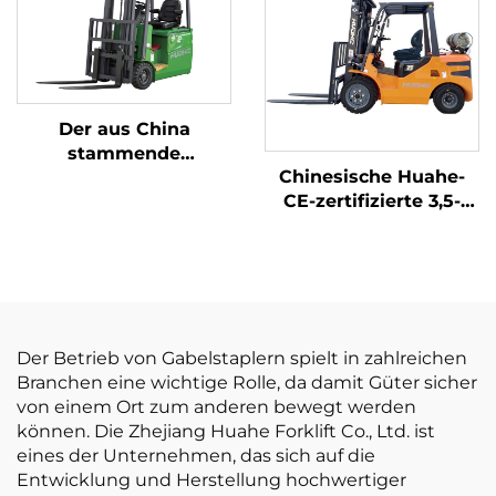
Tonne Tragfähigkeit
ist preisgünstig.
Der aus China
stammende
Chinesische Huahe-
dreipunkt-
CE-zertifizierte 3,5-
gewichtsoptimierte
Tonnen-LPG-
Lithium-Batterie-
Gabelstapler –
Gabelstapler mit 1,2
Direktverkauf ab
Tonnen Tragfähigkeit
Werk
ist preisgünstig.
Der Betrieb von Gabelstaplern spielt in zahlreichen
Branchen eine wichtige Rolle, da damit Güter sicher
von einem Ort zum anderen bewegt werden
können. Die Zhejiang Huahe Forklift Co., Ltd. ist
eines der Unternehmen, das sich auf die
Entwicklung und Herstellung hochwertiger