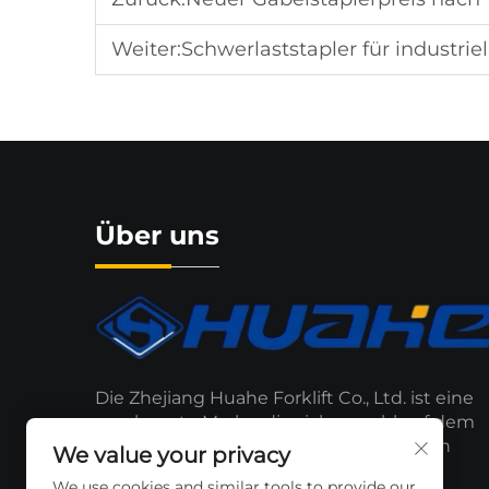
Weiter:
Schwerlaststapler für industrie
Über uns
Die Zhejiang Huahe Forklift Co., Ltd. ist eine
anerkannte Marke, die sich sowohl auf dem
lokalen als auch auf dem internationalen
We value your privacy
Markt weiter ausdehnt.
We use cookies and similar tools to provide our