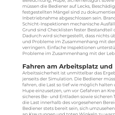
Beleuchtung, Hupe, Sicherheitsgurt sowie 
müssen die Bediener auf Lecks, Beschädigu
festgestellten Mängel sind zu dokumentie
Inbetriebnahme abgeschlossen sein. Bran
Schicht-Inspektionen mechanische Ausfäll
Grund sind Checklisten fester Bestandtei
Dadurch wird sichergestellt, dass nichts 
und Probleme im Zusammenhang mit der
verringern. Einfache Inspektionen unterst
Probleme im Zusammenhang mit der Lebe
Fahren am Arbeitsplatz un
Arbeitssicherheit ist unmittelbar das Erge
jenseits der Simulation. Die Bediener mü
fahren, die Last so tief wie möglich halten
Hupe einzusetzen, um vor Gefahren an Kr
sicheres Be- und Entladen sowie sicheren T
die Last innerhalb des vorgesehenen Bereic
Bediener stets bereit sein, sich umzusehe
an Kreuzungen und toten Winkeln zu warn