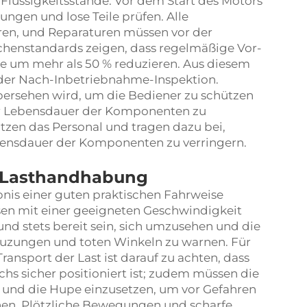
Flüssigkeitsstände. Vor dem Start des Motors
ngen und lose Teile prüfen. Alle
ren, und Reparaturen müssen vor der
chenstandards zeigen, dass regelmäßige Vor-
e um mehr als 50 % reduzieren. Aus diesem
l der Nach-Inbetriebnahme-Inspektion.
übersehen wird, um die Bediener zu schützen
 Lebensdauer der Komponenten zu
ützen das Personal und tragen dazu bei,
nsdauer der Komponenten zu verringern.
d Lasthandhabung
bnis einer guten praktischen Fahrweise
ssen mit einer geeigneten Geschwindigkeit
 und stets bereit sein, sich umzusehen und die
euzungen und toten Winkeln zu warnen. Für
ransport der Last ist darauf zu achten, dass
hs sicher positioniert ist; zudem müssen die
n und die Hupe einzusetzen, um vor Gefahren
en. Plötzliche Bewegungen und scharfe