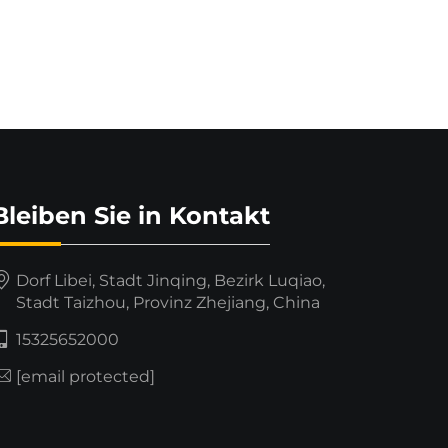
Bleiben Sie in Kontakt
Dorf Libei, Stadt Jinqing, Bezirk Luqiao,
Stadt Taizhou, Provinz Zhejiang, China
15325652000
[email protected]