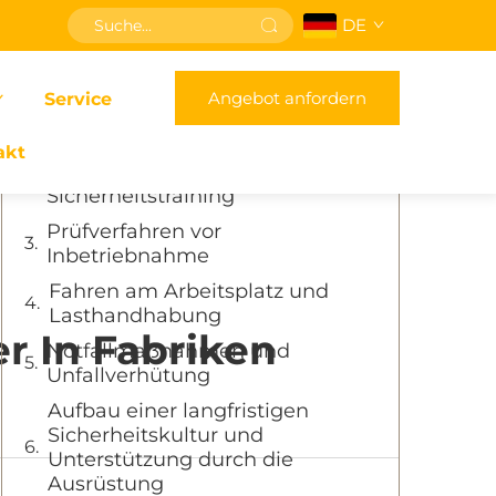
DE
Inhaltsverzeichnis
Angebot anfordern
Service
Bedeutung der
Gabelstaplersicherheitsschulung
akt
Essentielles Gabelstapler-
Sicherheitstraining
Prüfverfahren vor
Inbetriebnahme
Fahren am Arbeitsplatz und
Lasthandhabung
r In Fabriken
Notfallmaßnahmen und
Unfallverhütung
Aufbau einer langfristigen
Sicherheitskultur und
Unterstützung durch die
Ausrüstung