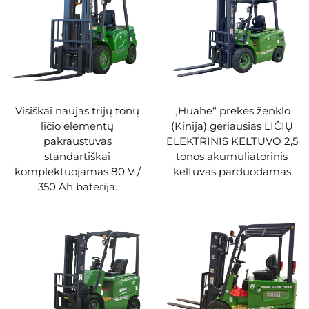
Visiškai naujas trijų tonų
„Huahe“ prekės ženklo
ličio elementų
(Kinija) geriausias LIČIŲ
pakraustuvas
ELEKTRINIS KELTUVO 2,5
standartiškai
tonos akumuliatorinis
komplektuojamas 80 V /
keltuvas parduodamas
350 Ah baterija.