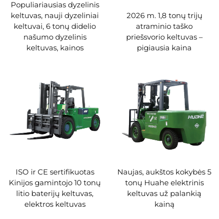
Populiariausias dyzelinis
2026 m. 1,8 tonų trijų
keltuvas, nauji dyzeliniai
atraminio taško
keltuvai, 6 tonų didelio
priešsvorio keltuvas –
našumo dyzelinis
pigiausia kaina
keltuvas, kainos
ISO ir CE sertifikuotas
Naujas, aukštos kokybės 5
Kinijos gamintojo 10 tonų
tonų Huahe elektrinis
litio baterijų keltuvas,
keltuvas už palankią
elektros keltuvas
kainą