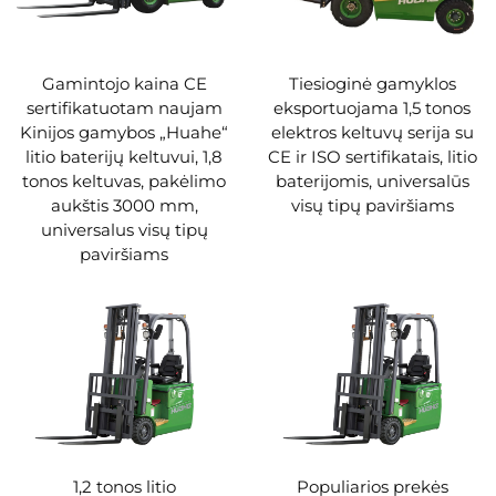
Gamintojo kaina CE
Tiesioginė gamyklos
sertifikatuotam naujam
eksportuojama 1,5 tonos
Kinijos gamybos „Huahe“
elektros keltuvų serija su
litio baterijų keltuvui, 1,8
CE ir ISO sertifikatais, litio
tonos keltuvas, pakėlimo
baterijomis, universalūs
aukštis 3000 mm,
visų tipų paviršiams
universalus visų tipų
paviršiams
1,2 tonos litio
Populiarios prekės