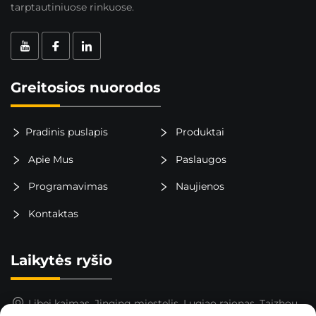
tarptautiniuose rinkuose.
Greitosios nuorodos
Pradinis puslapis
Produktai
Apie Mus
Paslaugos
Programavimas
Naujienos
Kontaktas
Laikytės ryšio
Libei kaimas, Jinqing miestelis, Luqiao rajonas, Taizhou