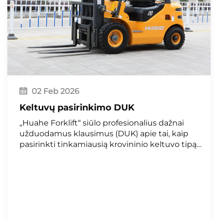
02 Feb 2026
Keltuvų pasirinkimo DUK
„Huahe Forklift“ siūlo profesionalius dažnai
užduodamus klausimus (DUK) apie tai, kaip
pasirinkti tinkamiausią krovininio keltuvo tipą
skirtingoms eksploatavimo sąlygoms, taip pat
pateikia ekspertų patarimus, kurie padeda
įmonėms, veikiančioms patalpose ar lauke,
spręsti pramoninio ir logistikos krovinų
tvarkymo užduotis.