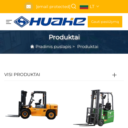
LT
[email protected]
Gauti pasiūlymą
Produktai
Pradinis puslapis
>
Produktai
VISI PRODUKTAI