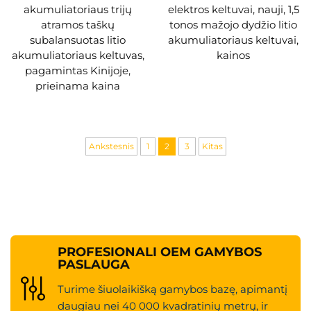
akumuliatoriaus trijų
elektros keltuvai, nauji, 1,5
atramos taškų
tonos mažojo dydžio litio
subalansuotas litio
akumuliatoriaus keltuvai,
akumuliatoriaus keltuvas,
kainos
pagamintas Kinijoje,
prieinama kaina
Ankstesnis
1
2
3
Kitas
PROFESIONALI OEM GAMYBOS
PASLAUGA
Turime šiuolaikišką gamybos bazę, apimantį
daugiau nei 40 000 kvadratinių metrų, ir