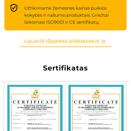
Užtikriname žemesnes kainas puikios
kokybės ir našumo produktais. Griežtai
laikomasi ISO9001 ir CE sertifikatų.
GAUKITE IŠSAMIAS SPRENDIMUS
Sertifikatas