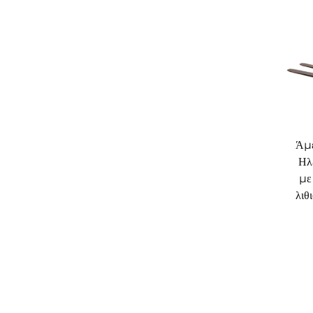
Άμε
Ηλ
με
λιθ