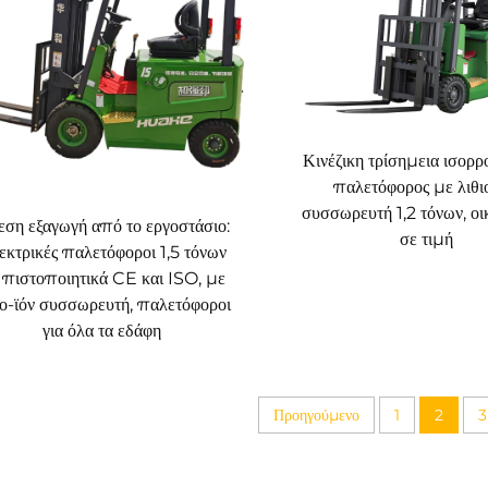
Κινέζικη τρίσημεια ισορ
παλετόφορος με λιθι
συσσωρευτή 1,2 τόνων, ο
ση εξαγωγή από το εργοστάσιο:
σε τιμή
εκτρικές παλετόφοροι 1,5 τόνων
 πιστοποιητικά CE και ISO, με
ιο-ϊόν συσσωρευτή, παλετόφοροι
για όλα τα εδάφη
Προηγούμενο
1
2
3