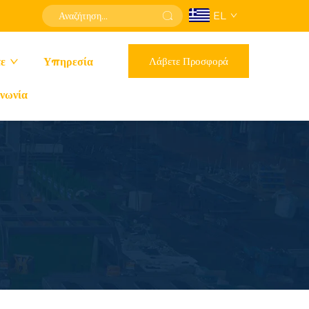
EL
Λάβετε Προσφορά
τε
Υπηρεσία
νωνία