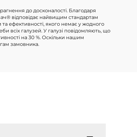
навантажувачів на
зрідженому
прагнення до досконалості. Благодаря
вач® відповідає найвищим стандартам
нафтовому газі
та ефективності, якого немає у жодного
вантажопідйомністю
би всіх галузей. У галузі повідомляють, що
тивності на 30 %. Оскільки нашим
3,5 т
огам замовника.