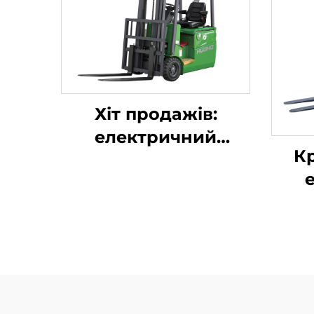
Хіт продажів:
електричний
К
вилкопідйомник,
абсолютно новий,
н
1,5 т, міні-
бр
вилкопідйомник із
літ
літієвим
ван
акумулятором, ціна