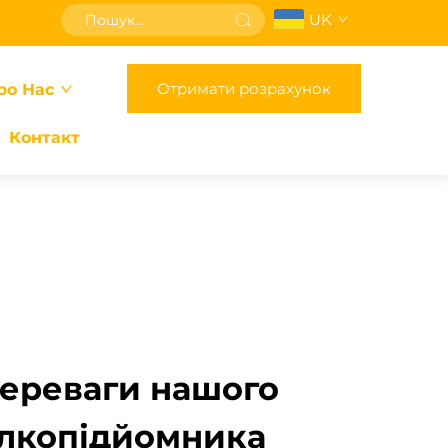
UK
Отримати розрахунок
ро Нас
Контакт
переваги нашого
илкопідйомника