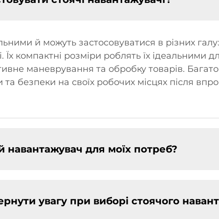
льними й можуть застосовуватися в різних галу
і. Їх компактні розміри роблять їх ідеальними д
ивне маневрування та обробку товарів. Багато
 та безпеки на своїх робочих місцях після впр
й навантажувач для моїх потреб?
вернути увагу при виборі стоячого наван