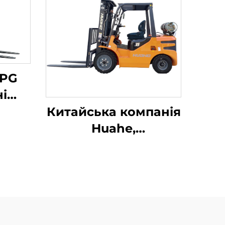
LPG
і
чі
Китайська компанія
и,
Huahe,
итаї,
сертифікована за
ми
стандартом CE:
прямі заводські
продажі
вилкоподібних