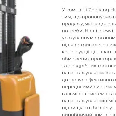
У компанії Zhejiang Hu
тим, що пропонуємо в
продажу, які задовол
потреби. Наші стоячі
урахуванням ергоном
під час тривалого ви
конструкції ці наван
обмежених просторах,
та роздрібних торгов
навантажувачі мають 
дозволяє ефективно о
передовими системам
гальмівна система та 
навантажувачі мінімі
підвищують безпеку на
виробничий комплекс