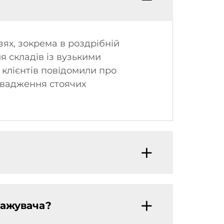
зях, зокрема в роздрібній
ля складів із вузькими
 клієнтів повідомили про
овадження стоячих
тажувача?