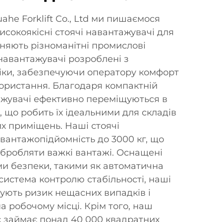
ahe Forklift Co., Ltd ми пишаємося
исокоякісні стоячі навантажувачі для
ьняють різноманітні промислові
 навантажувачі розроблені з
іки, забезпечуючи оператору комфорт
користання. Благодаря компактній
тажувачі ефективно переміщуються в
 що робить їх ідеальними для складів
их приміщень. Наші стоячі
вантажопідйомність до 3000 кг, що
бробляти важкі вантажі. Оснащені
и безпеки, такими як автоматична
система контролю стабільності, наші
зують ризик нещасних випадків і
 робочому місці. Крім того, наш
 займає понад 40 000 квадратних