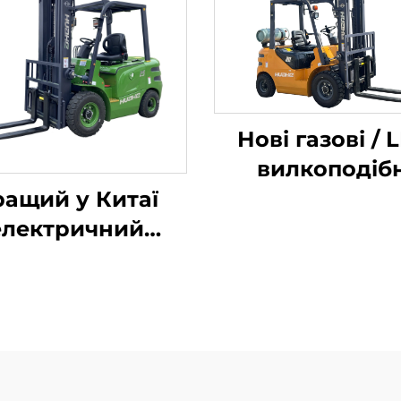
Нові газові / 
вилкоподібн
навантажува
ращий у Китаї
вагою 2 тонн
електричний
виготовлені в К
авантажувач
за доступни
енду Huahe із
цінами
ієвою батареєю,
тажопідйомністю
2,5 тонни,