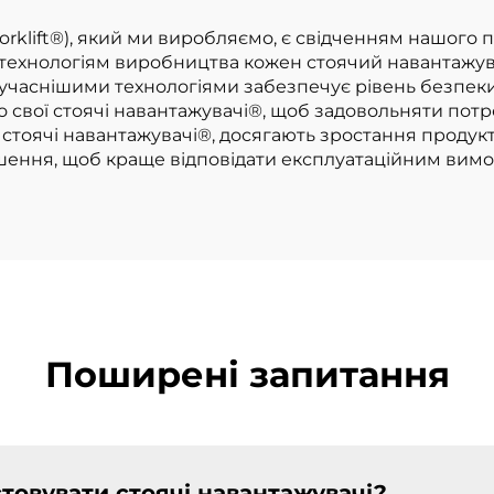
вантажувач із
ієвою батареєю
rklift®), який ми виробляємо, є свідченням нашого 
 технологіям виробництва кожен стоячий навантажу
для продажу
учаснішими технологіями забезпечує рівень безпеки 
о свої стоячі навантажувачі®, щоб задовольняти потре
і стоячі навантажувачі®, досягають зростання продук
рішення, щоб краще відповідати експлуатаційним вим
Поширені запитання
товувати стоячі навантажувачі?