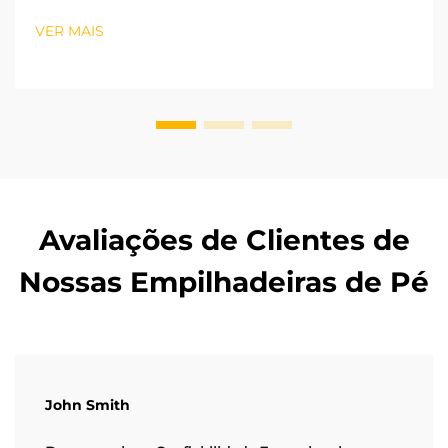
avançando rapidamente rumo a um modelo de
desenvolvimento verde e de baixo carbono. Os
VER MAIS
processos logísticos remanescentes nas fábricas são
fundamentais para alcançar a neutralidade carbônica.
A oper...
Avaliações de Clientes de
Nossas Empilhadeiras de Pé
John Smith