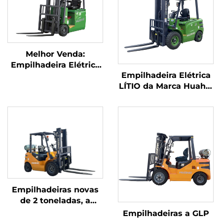
Melhor Venda:
Empilhadeira Elétrica
Empilhadeira Elétrica
MARCA NOVA,
LÍTIO da Marca Huahe,
Empilhadeira Elétrica
a Melhor da China –
Compacta de 1,5
Empilhadeira com
Tonelada com Bateria
Bateria de 2,5
de Lítio — Preço
toneladas à Venda
Empilhadeiras novas
de 2 toneladas, a
gasolina / GLP,
Empilhadeiras a GLP