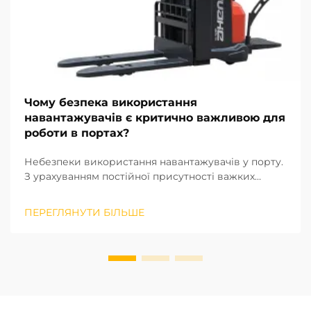
Чому безпека використання
навантажувачів є критично важливою для
роботи в портах?
Небезпеки використання навантажувачів у порту.
З урахуванням постійної присутності важких
вантажів, різноманітного обладнання та великої
кількості працівників на робочому місці
ПЕРЕГЛЯНУТИ БІЛЬШЕ
експлуатація навантажувачів є найбільш
небезпечною з усіх завдань, що виконуються в
порту. За моїм досвідом...