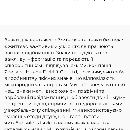
за стандартом CE:
1,2 т, триопорний
прямі заводські
збалансований,
продажі
виробництва Китаю,
вилкоподібних
за доступною ціною
навантажувачів на
зрідженому
Знаки для вантажопідйомників та знаки безпеки
нафтовому газі
є життєво важливими у місцях, де працюють
вантажопідйомністю
вантажопідйомники. Знаки нагадують про
3,5 т
важливу інформацію та передають її
співробітникам і відвідувачам. Ми, компанія
Zhejiang Huahe Forklift Co., Ltd, присвячуємо себе
виробництву якісних знаків, що відповідають
міжнародним стандартам. Ми забезпечуємо, щоб
наші знаки мали високоякісні графічні та
вербальні повідомлення, щоб звести до мінімуму
нещасні випадки, спричинені недорозуміннями
у вербальному спілкуванні. Ми використовуємо
сучасні методи друку, щоб гарантувати
читабельність і якість наших знаків навіть у
складних умовах. Ми розуміємо, що кожна галузь