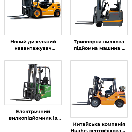
Новий дизельний
Триопорна вилкова
навантажувач
підйомна машина з
вантажопідйомністю
літієвою батареєю
4 тонни з
вагою 1,0 тонни,
високоякісним
вироблена в Китаї, за
японським двигуном
розумною ціною
ISUZU
Електричний
вилкопідйомник із
Китайська компанія
літієвим
Huahe, сертифікована
акумулятором вагою