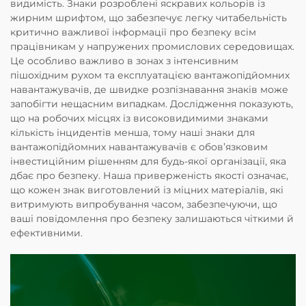
видимість. Знаки розроблені яскравих кольорів із
жирним шрифтом, що забезпечує легку читабельність
критично важливої інформації про безпеку всім
працівникам у напружених промислових середовищах.
Це особливо важливо в зонах з інтенсивним
пішохідним рухом та експлуатацією вантажопідйомних
навантажувачів, де швидке розпізнавання знаків може
запобігти нещасним випадкам. Дослідження показують,
що на робочих місцях із високовидимими знаками
кількість інцидентів менша, тому наші знаки для
вантажопідйомних навантажувачів є обов’язковим
інвестиційним рішенням для будь-якої організації, яка
дбає про безпеку. Наша приверженість якості означає,
що кожен знак виготовлений із міцних матеріалів, які
витримують випробування часом, забезпечуючи, що
ваші повідомлення про безпеку залишаються чіткими й
ефективними.