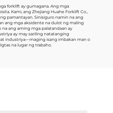
mga forklift ay gumagana. Ang mga
ta. Kami, ang Zhejiang Huahe Forklift Co.,
ng pamantayan. Sinisiguro namin na ang
n ang mga aksidente na dulot ng maling
k na ang aming mga palatandaan ay
triya ay may sariling natatanging
wat industriya—maging isang imbakan man o
gtas na lugar ng trabaho.