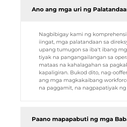
Ano ang mga uri ng Palatandaan 
Nagbibigay kami ng komprehensib
iingat, mga palatandaan sa direk
upang tumugon sa iba't ibang mg
tiyak na pangangailangan sa ope
mataas na kahalagahan sa pagkak
kapaligiran. Bukod dito, nag-oof
ang mga magkakaibang workforce.
na paggamit, na nagpapatiyak ng 
Paano mapapabuti ng mga Babala