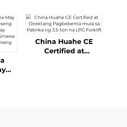
China Huahe CE
Certified at
na
Direktang
ay
Pagbebenta mula sa
 ng
Pabrika ng 3.5-ton
hium
na LPG Forklift
ay
2 Ton
sina
rang