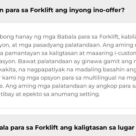
para sa Forklift ang inyong ino-offer?
ong hanay ng mga Babala para sa Forklift, kabi
syon, at mga pasadyang palatandaan. Ang aming 
a pamantayan sa kaligtasan at maaaring i-cust
rasyon. Bawat palatandaan ay ginawa gamit ang
akita, na nagpapatiyak na madaling basahin an
fer kami ng mga opsyon para sa multilingual na 
 Ang aming mga palatandaan ay angkop para sa
tibay at epekto sa anumang setting.
 para sa Forklift ang kaligtasan sa lugar