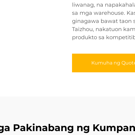
liwanag, na napakahala
sa mga warehouse. Kas
ginagawa bawat taon 
Taizhou, nakatuon kam
produkto sa kompetiti
Kumuha ng Quot
ga Pakinabang ng Kumpan