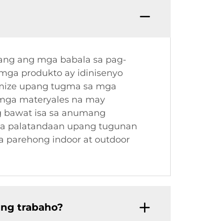
lang ang mga babala sa pag-
mga produkto ay idinisenyo
omize upang tugma sa mga
 mga materyales na may
g bawat isa sa anumang
mga palatandaan upang tugunan
 parehong indoor at outdoor
 ng trabaho?