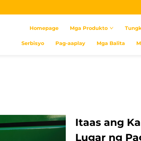
Homepage
Mga Produkto
Tungk
Serbisyo
Pag-aaplay
Mga Balita
M
Itaas ang Ka
Lugar ng P