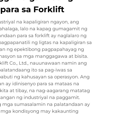
ara sa Forklift
striyal na kapaligiran ngayon, ang
ahalaga, lalo na kapag gumagamit ng
andaan para sa forklift ay naglalaro ng
gpapanatili ng ligtas na kapaligiran sa
an ng epektibong pagpapahayag ng
asyon sa mga manggagawa at bisita.
lift Co., Ltd., nauunawaan namin ang
latandaang ito sa pag-iwas sa
pabuti ng kahusayan sa operasyon. Ang
 ay idinisenyo para sa mataas na
ita at tibay, na nag-aagarang matatag
langan ng industriyal na paggamit.
 mga sumasalamin na palatandaan ay
 sa mga kondisyong may kakaunting