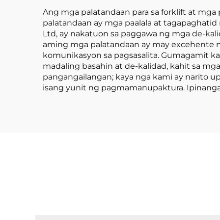
motor ng ISUZU
Ang mga palatandaan para sa forklift at mga
palatandaan ay mga paalala at tagapaghatid
Ltd, ay nakatuon sa paggawa ng mga de-kal
aming mga palatandaan ay may excehente n
komunikasyon sa pagsasalita. Gumagamit k
madaling basahin at de-kalidad, kahit sa m
pangangailangan; kaya nga kami ay narito 
isang yunit ng pagmamanupaktura. Ipinangak