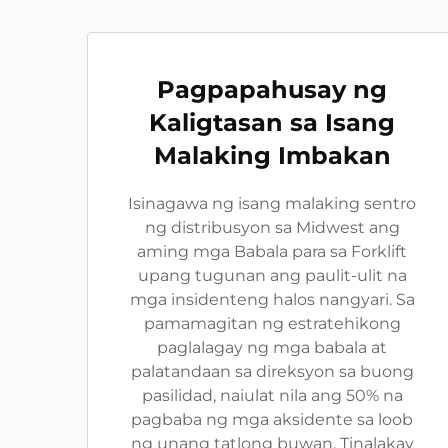
Pagpapahusay ng
Kaligtasan sa Isang
Malaking Imbakan
Isinagawa ng isang malaking sentro
ng distribusyon sa Midwest ang
aming mga Babala para sa Forklift
upang tugunan ang paulit-ulit na
mga insidenteng halos nangyari. Sa
pamamagitan ng estratehikong
paglalagay ng mga babala at
palatandaan sa direksyon sa buong
pasilidad, naiulat nila ang 50% na
pagbaba ng mga aksidente sa loob
ng unang tatlong buwan. Tinalakay