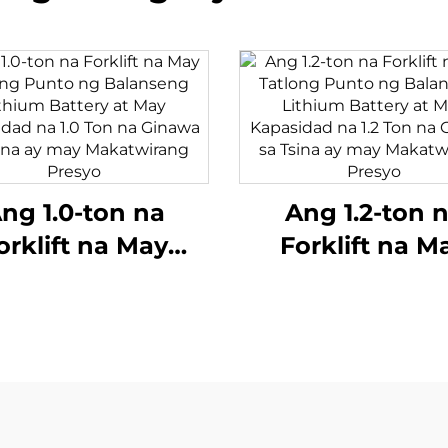
ng 1.0-ton na
Ang 1.2-ton 
orklift na May
Forklift na M
tlong Punto ng
Tatlong Punto
anseng Lithium
Balanseng Lit
attery at May
Battery at M
sidad na 1.0 Ton
Kapasidad na 1.
Ginawa sa Tsina
na Ginawa sa T
may Makatwirang
ay may Makatwi