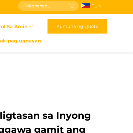
TL
Kumuha ng Quote
ol Sa Amin
akipag-ugnayan
ligtasan sa Inyong
aggawa gamit ang