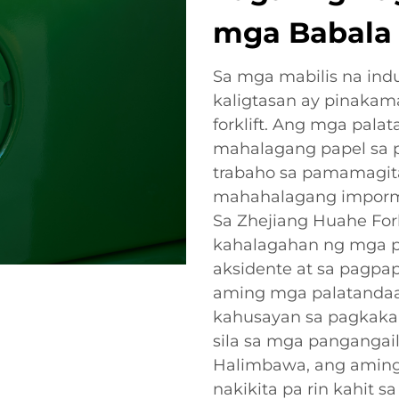
mga Babala p
Sa mga mabilis na indu
kaligtasan ay pinakam
forklift. Ang mga palat
mahalagang papel sa pa
trabaho sa pamamagit
mahahalagang imporm
Sa Zhejiang Huahe Fork
kahalagahan ng mga pa
aksidente at sa pagpa
aming mga palatandaan
kahusayan sa pagkakak
sila sa mga pangangai
Halimbawa, ang aming
nakikita pa rin kahit