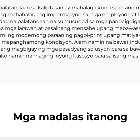
Presyo
Presyo
 palatandaan sa kaligtasan ay mahalaga kung saan ang 
 ng mahahalagang impormasyon sa mga empleyado at bisi
idad na palatandaan na sumusunod sa mga pandaigdiga
a mga larawan at pasalitang mensahe upang mabawasa
ami ng modernong paraan ng pagpi-print upang matiya
ga mapanghamong kondisyon. Alam namin na bawat indus
upang magbigay ng mga pasadyang solusyon para sa ba
o namin na maging inyong kasosyo para sa isang mas li
Mga madalas itanong