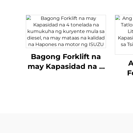
Bagong Forklift na
A
may Kapasidad na 4
F
tonelada na
Ta
kumukuha ng
Bal
kuryente mula sa
B
diesel, na may
Kapa
mataas na kalidad
na 
na Hapones na
ay 