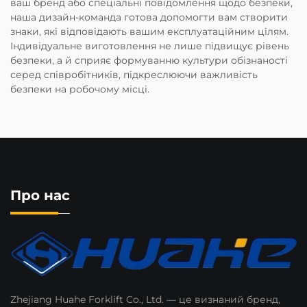
ваш бренд або спеціальні повідомлення щодо безпеки,
наша дизайн-команда готова допомогти вам створити
знаки, які відповідають вашим експлуатаційним цілям.
Індивідуальне виготовлення не лише підвищує рівень
безпеки, а й сприяє формуванню культури обізнаності
серед співробітників, підкреслюючи важливість
безпеки на робочому місці.
Про нас
Zhejiang Huahe Forklift Co., Ltd. — це визнаний бренд,