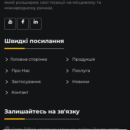
який розширює свої позиції на місцевому та
міжнародному ринках.
Швидкі посилання
Головна сторінка
Продукція
Про Нас
Послуга
Застосування
Новини
Контакт
Залишайтесь на зв'язку
Село Лібей, містечко Цзіньцін, район Луцяо, місто