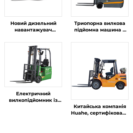
Новий дизельний
Триопорна вилкова
навантажувач
підйомна машина з
вантажопідйомністю
літієвою батареєю
4 тонни з
вагою 1,0 тонни,
високоякісним
вироблена в Китаї, за
японським двигуном
розумною ціною
ISUZU
Електричний
вилкопідйомник із
Китайська компанія
літієвим
Huahe, сертифікована
акумулятором вагою
за стандартом CE:
1,2 т, триопорний
прямі заводські
збалансований,
продажі
виробництва Китаю,