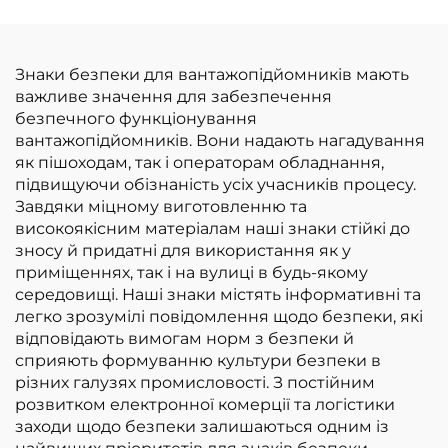
вилкоподібних
за доступною ціною
навантажувачів на
зрідженому
Знаки безпеки для вантажопідйомників мають
нафтовому газі
важливе значення для забезпечення
вантажопідйомністю
безпечного функціонування
3,5 т
вантажопідйомників. Вони надають нагадування
як пішоходам, так і операторам обладнання,
підвищуючи обізнаність усіх учасників процесу.
Завдяки міцному виготовленню та
високоякісним матеріалам наші знаки стійкі до
зносу й придатні для використання як у
приміщеннях, так і на вулиці в будь-якому
середовищі. Наші знаки містять інформативні та
легко зрозумілі повідомлення щодо безпеки, які
відповідають вимогам норм з безпеки й
сприяють формуванню культури безпеки в
різних галузях промисловості. З постійним
розвитком електронної комерції та логістики
заходи щодо безпеки залишаються одним із