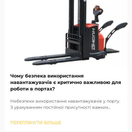
Чому безпека використання
навантажувачів є критично важливою для
роботи в портах?
Небезпеки використання навантажувачів у порту.
З урахуванням постійної присутності важких
вантажів, різноманітного обладнання та великої
кількості працівників на робочому місці
ПЕРЕГЛЯНУТИ БІЛЬШЕ
експлуатація навантажувачів є найбільш
небезпечною з усіх завдань, що виконуються в