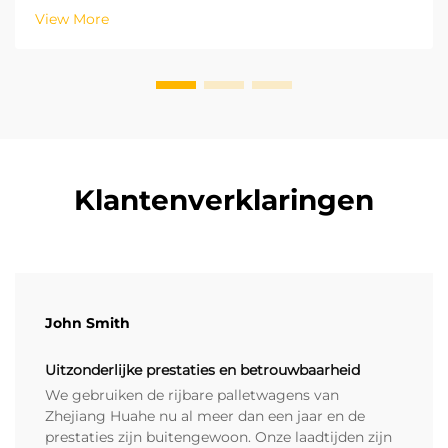
essentieel om de juiste elektrische heftruck te
View More
selecteren. Op basis van de ISO-industriële-
voertuigstandaarden zijn de hefhoogte en de r...
Klantenverklaringen
John Smith
Uitzonderlijke prestaties en betrouwbaarheid
We gebruiken de rijbare palletwagens van
Zhejiang Huahe nu al meer dan een jaar en de
prestaties zijn buitengewoon. Onze laadtijden zijn