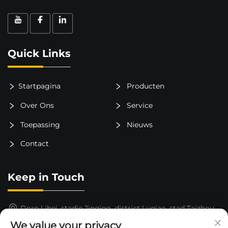
Quick Links
Startpagina
Producten
Over Ons
Service
Toepassing
Nieuws
Contact
Keep in Touch
Dorp Libei, stadje Jinqing, district Luqiao, stad Taizhou,
provincie Zhejiang, China
We value your privacy