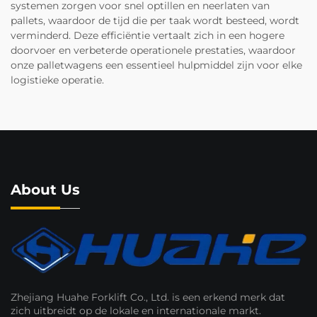
systemen zorgen voor snel optillen en neerlaten van
pallets, waardoor de tijd die per taak wordt besteed, wordt
verminderd. Deze efficiëntie vertaalt zich in een hogere
doorvoer en verbeterde operationele prestaties, waardoor
onze palletwagens een essentieel hulpmiddel zijn voor elke
logistieke operatie.
About Us
Zhejiang Huahe Forklift Co., Ltd. is een erkend merk dat
zich uitbreidt op de lokale en internationale markt.