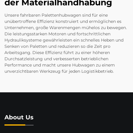
der Materialhandhabung
Unsere fahrbaren Palettenhubwagen sind für eine
unübertroffene Effizienz konstruiert und ermöglichen es
Unternehmen, große Warenmengen mühelos zu bewegen.
Die leistungsstarken Motoren und fortschrittlichen
Hydrauliksysteme gewährleisten ein schnelles Heben und
Senken von Paletten und reduzieren so die Zeit pro
Arbeitsgang. Diese Effizienz führt zu einer höheren
Durchsatzleistung und verbesserten betrieblichen
Performance und macht unsere Hubwagen zu einem
unverzichtbaren Werkzeug für jeden Logistikbetrieb.
About Us