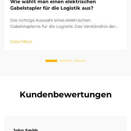
Wie wählt man einen elektrischen
Gabelstapler für die Logistik aus?
Die richtige Auswahl eines elektrischen
Gabelstaplerns für die Logistik: Das Verständnis der
zentralen Betriebsparameter und Abläufe Ihrer
Logistik ist entscheidend, um den richtigen
View More
elektrischen Gabelstapler auszuwählen. Basierend auf
den ISO-Industriefahrzeugstandards hängen Hubhöhe
und die r...
Kundenbewertungen
John Smith