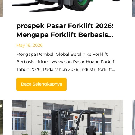
prospek Pasar Forklift 2026:
Mengapa Forklift Berbasis
Litium Mendominasi di
May 16, 2026
Amerika Selatan dan Eropa
Mengapa Pembeli Global Beralih ke Forklift
Berbasis Litium: Wawasan Pasar Huahe Forklift
Tahun 2026. Pada tahun 2026, industri forklift
global sedang mengalami transisi energi yang
Baca Selengkapnya
tak terelakkan. Di Huahe Forklift, kami
memantau dinamika pasar global sehingga
Anda tidak perlu melakukannya...