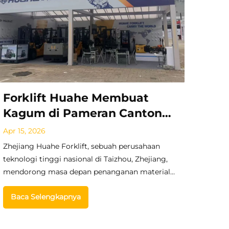
Forklift Huahe Membuat
Kagum di Pameran Canton
Fair ke-139: Dengan Lebih
Apr 15, 2026
dari 20 Forklift Energi Baru
Zhejiang Huahe Forklift, sebuah perusahaan
dan Produk Baru Baterai
teknologi tinggi nasional di Taizhou, Zhejiang,
mendorong masa depan penanganan material
Litium Berkapasitas 1,5 Ton,
global dengan solusi kendaraan industri dan
Mereka Memperluas Jejak ke
Baca Selengkapnya
forklift yang inovatif serta andal untuk pasar di
Pasar Global
seluruh dunia.