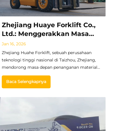
Zhejiang Huaye Forklift Co.,
Ltd.: Menggerakkan Masa
Depan Penanganan Material
Jan 16, 2026
Global dengan Inovasi dan
Zhejiang Huahe Forklift, sebuah perusahaan
Keandalan
teknologi tinggi nasional di Taizhou, Zhejiang,
mendorong masa depan penanganan material
global dengan solusi kendaraan industri dan
Baca Selengkapnya
forklift yang inovatif serta andal untuk pasar di
seluruh dunia.