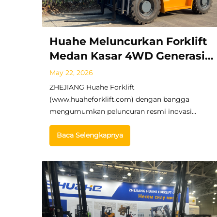
Huahe Meluncurkan Forklift
Medan Kasar 4WD Generasi
Berikutnya 3,0–3,5 Ton untuk
May 22, 2026
Pasar Global
ZHEJIANG Huahe Forklift
(www.huaheforklift.com) dengan bangga
mengumumkan peluncuran resmi inovasi
terbarunya: seri forklift medan kasar 3,0–3,5 ton
Baca Selengkapnya
(HH30R dan HH35R). Forklift medan kasar baru
ini dirancang untuk r...