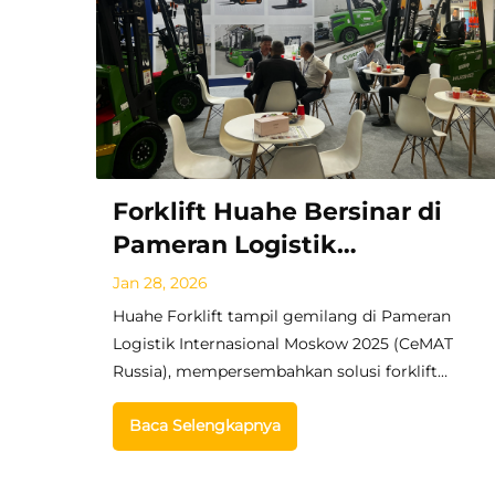
Forklift Huahe Bersinar di
Pameran Logistik
Internasional Moskow 2025
Jan 28, 2026
Huahe Forklift tampil gemilang di Pameran
Logistik Internasional Moskow 2025 (CeMAT
Russia), mempersembahkan solusi forklift
penanganan material global berkualitas tinggi
Baca Selengkapnya
untuk logistik industri.