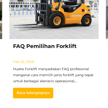
FAQ Pemilihan Forklift
Feb 02, 2026
Huahe Forklift menyediakan FAQ profesional
mengenai cara memilih jenis forklift yang tepat
untuk berbagai skenario operasional,
membimbing kebutuhan penanganan material
Baca Selengkapnya
industri & logistik di dalam maupun luar
ruangan dengan tips ahli.