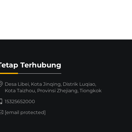
Tetap Terhubung
Desa Libei, Kota Jinqing, Distrik Luqiao,
Kota Taizhou, Provinsi Zhejiang, Tiongkok
15325652000
[email protected]