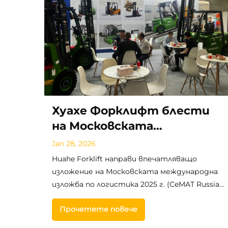
Хуахе Форклифт блести
на Московската
международна логистична
Jan 28, 2026
изложба през 2025 г.
Huahe Forklift направи впечатляващо
изложение на Московската международна
изложба по логистика 2025 г. (CeMAT Russia),
представяйки премиални глобални
Прочетете повече
решения за товарообработка с вилкови
товароподемници за индустриалната