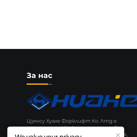
логистика.
За нас
Цзянсу Хуахе Форклифт Ко. Лтд е
призната марка, която разширява
присъствието си както на местния,