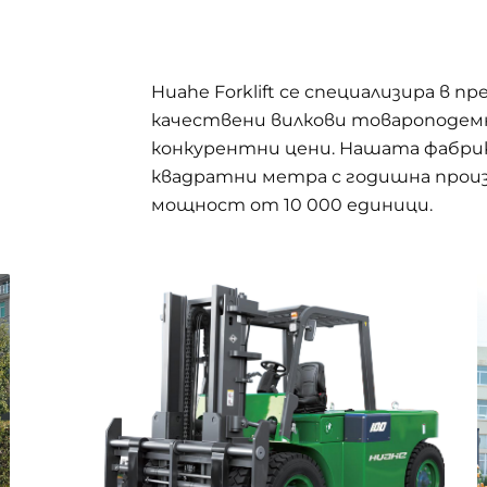
Huahe Forklift се специализира в 
качествени вилкови товароподем
конкурентни цени. Нашата фабрик
квадратни метра с годишна прои
мощност от 10 000 единици.