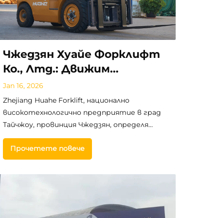
Чжедзян Хуайе Форклифт
Ко., Лтд.: Движим
бъдещето на глобалната
Jan 16, 2026
материална обработка с
Zhejiang Huahe Forklift, национално
иновации и надеждност
високотехнологично предприятие в град
Тайчжоу, провинция Чжедзян, определя
бъдещето на глобалното
Прочетете повече
товарообработващо оборудване чрез
иновативни и надеждни решения за
промишлени превозни средства и вилкови
товароподемници за световните пазари.