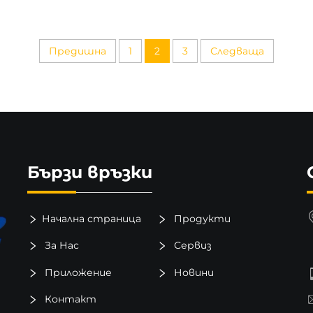
закрити, така и на открито с експертни
съвети.
Предишна
1
2
3
Следваща
Бързи връзки
Начална страница
Продукти
За Нас
Сервиз
Приложение
Новини
Контакт