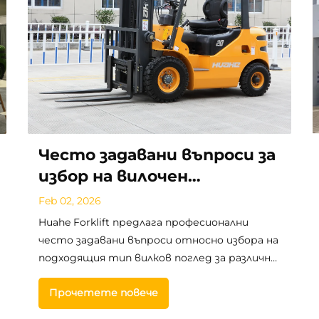
Често задавани въпроси за
избор на вилочен
товароподемник
Feb 02, 2026
Huahe Forklift предлага професионални
често задавани въпроси относно избора на
подходящия тип вилков поглед за различни
експлоатационни сценарии, като насочва
Прочетете повече
нуждите от материално осигуряване в
промишлеността и логистиката както в