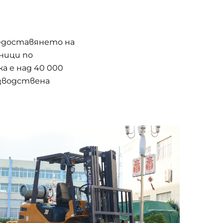
предоставянето на
ници по
а е над 40 000
зводствена