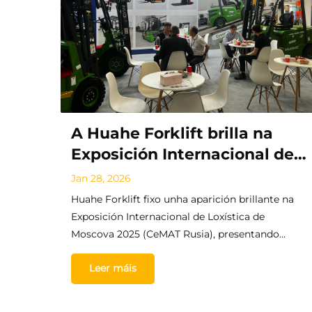
A Huahe Forklift brilla na
Exposición Internacional de
Loxística de Moscova 2025
Jan 28, 2026
Huahe Forklift fixo unha aparición brillante na
Exposición Internacional de Loxística de
Moscova 2025 (CeMAT Rusia), presentando
solucións premium globais de carretillas
Leer máis
elevadoras para a manipulación de materiais na
loxística industrial.