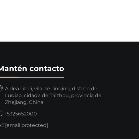
Mantén contacto
Aldea Libei, vila de Jinqing, distrito de
Luqiao, cidade de Taizhou, provincia de
Zhejiang, China
15325652000
[email protected]