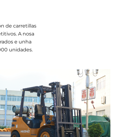
n de carretillas
itivos. A nosa
drados e unha
000 unidades.