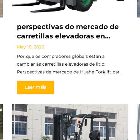
perspectivas do mercado de
carretillas elevadoras en
2026: Por que as carretillas
May 16, 2026
elevadoras de litio están
Por que os compradores globais están a
gañando en América do Sur e
cambiar ás carretillas elevadoras de litio:
Perspectivas de mercado de Huahe Forklift para
Europa
2026. En 2026, a industria global de carretillas
Leer máis
elevadoras está a experimentar unha transición
enerxética irreversible. En Huahe Forklift,
seguimos as dinámicas do mercado global para
que vostede non teña que facelo...