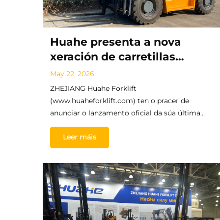
Huahe presenta a nova
xeración de carretillas
elevadoras todo terreo 4WD
May 22, 2026
de 3,0-3,5 toneladas para
ZHEJIANG Huahe Forklift
mercados globais
(www.huaheforklift.com) ten o pracer de
anunciar o lanzamento oficial da súa última
innovación: a serie de carretillas elevadoras todo
Leer máis
terreo de 3,0-3,5 toneladas (HH30R e HH35R).
Esta nova carretilla elevadora todo terreo está
deseñada para r...