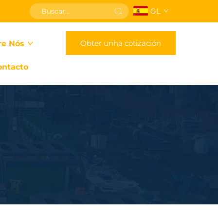
GL
Obter unha cotización
re Nós
ontacto