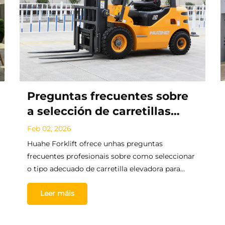
Preguntas frecuentes sobre
a selección de carretillas
elevadoras
Feb 02, 2026
Huahe Forklift ofrece unhas preguntas
frecuentes profesionais sobre como seleccionar
o tipo adecuado de carretilla elevadora para
distintos escenarios operativos, orientando as
Leer máis
necesidades de manipulación de materiais
industriais e de loxística, tanto en interiores
como en exteriores, con consellos de expertos.