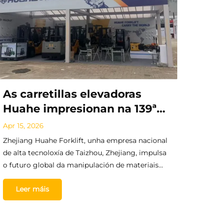
As carretillas elevadoras
Huahe impresionan na 139ª
Feira de Cantón: con máis de
Apr 15, 2026
20 carretillas elevadoras de
Zhejiang Huahe Forklift, unha empresa nacional
nova enerxía e un novo
de alta tecnoloxía de Taizhou, Zhejiang, impulsa
o futuro global da manipulación de materiais
produto de batería de litio de
con solucións innovadoras e fiables de vehículos
1,5 toneladas, expanden o
Leer máis
industriais e carretillas elevadoras para
seu mercado a nivel global
mercados de todo o mundo.