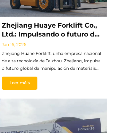
Zhejiang Huaye Forklift Co.,
Ltd.: Impulsando o futuro da
manipulación de materiais a
Jan 16, 2026
nivel global coa innovación e
Zhejiang Huahe Forklift, unha empresa nacional
a fiabilidade
de alta tecnoloxía de Taizhou, Zhejiang, impulsa
o futuro global da manipulación de materiais
con solucións innovadoras e fiables de vehículos
Leer máis
industriais e carretillas elevadoras para
mercados de todo o mundo.