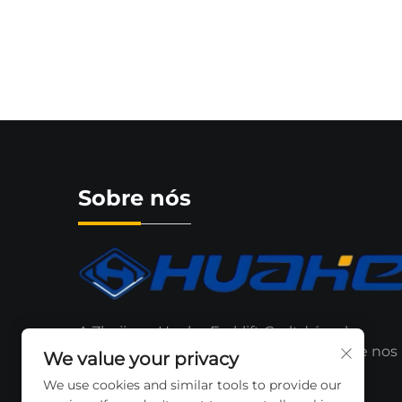
Sobre nós
A Zhejiang Huahe Forklift Co..ltd é unha
marca recoñecida que está a expandirse nos
We value your privacy
mercados local e internacional.
We use cookies and similar tools to provide our