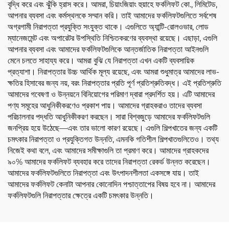
বৃদ্ধি করে এবং ঝুঁকি হ্রাস করে। আমরা, চিয়াংজিয়াং হুয়াহে ফর্কলিফট কো., লিমিটেড,
আপনার ব্যবসা এবং কর্মস্থলকে সম্মান করি। তাই আমাদের ফর্কলিফটগুলিতে সর্বশেষ
অগ্রগামী নিরাপত্তা প্রযুক্তি সংযুক্ত থাকে। এগুলিতে অ্যান্টি-রোলওভার, লোড
ম্যানেজমেন্ট এবং অপারেটর উপস্থিতি নিশ্চিতকরণের ব্যবস্থা রয়েছে। এছাড়া, এগুলি
আপনার ব্যবসা এবং আমাদের ফর্কলিফটগুলিকে আন্তর্জাতিক নিরাপত্তা আইনগুলি
মেনে চলতে সাহায্য করে। আমরা বুঝি যে নিরাপত্তা এখন একটি ব্যবসায়িক
প্রত্যাশা। নিরাপত্তার উচ্চ আর্থিক মূল্য রয়েছে, এবং আমরা শুধুমাত্র আমাদের লাভ-
ক্ষতির হিসাবের জন্য নয়, বরং নিরাপত্তার প্রতি পূর্ণ প্রতিশ্রুতিবদ্ধ। এই প্রতিশ্রুতি
আমাদের গবেষণা ও উন্নয়নে বিনিয়োগের পরিমাণ দ্বারা প্রদর্শিত হয়। এটি আমাদের
পণ্য সমূহের আধুনিকীকরণেও প্রকাশ পায়। আমাদের গ্রাহকরাও তাদের ব্যবসা
পরিচালনার পদ্ধতি আধুনিকীকরণ করছেন। সারা বিশ্বজুড়ে আমাদের ফর্কলিফটগুলি
জনপ্রিয় হয়ে উঠেছে—এবং তার ভালো কারণ রয়েছে। এগুলি শিল্পখাতের জন্য একটি
চমৎকার নিরাপত্তা ও প্রযুক্তিগত উন্নতি, এমনকি গতিশীল শিল্পখাতগুলিতেও। তথ্য
নিজেই কথা বলে, এবং আমাদের সমীক্ষাগুলি তা প্রমাণ করে। আমাদের গ্রাহকদের
৯০% আমাদের ফর্কলিফট ব্যবহার করে তাদের নিরাপত্তা রেকর্ড উন্নত করেছেন।
আমাদের ফর্কলিফটগুলিতে নিরাপত্তা এবং উৎপাদনশীলতা একসঙ্গে যায়। তাই
আমাদের ফর্কলিফট কেনাটা আপনার কোনোদিন পশ্চাত্তাপের বিষয় হবে না। আমাদের
ফর্কলিফটগুলি নিরাপত্তার ক্ষেত্রে একটি চমৎকার উন্নতি।