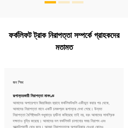
ফর্কলিফট ট্রাক নিরাপত্তা সম্পর্কে গ্রাহকদের
মতামত
জন স্মিথ
রূপান্তরকারী নিরাপত্তা মানদণ্ড
আমাদের অপারেশনে জিয়াজিয়াং হুয়াহে ফর্কলিফটগুলি একীভূত করার পর থেকে,
আমাদের নিরাপত্তা মানে একটি চমকপ্রদ রূপান্তর দেখা গেছে। উন্নত
নিরাপত্তা বৈশিষ্ট্যগুলি শুধুমাত্র দুর্ঘটনা কমিয়েছে তাই নয়, বরং আমাদের সামগ্রিক
দক্ষতাও বৃদ্ধি করেছে। আমাদের দল ফর্কলিফট চালানোর সময় নিরাপদ এবং
আত্মবিশ্বাসী বোধ করে। আমরা নিরাপত্তাকে অগ্রাধিকার দেওয়া কোনও