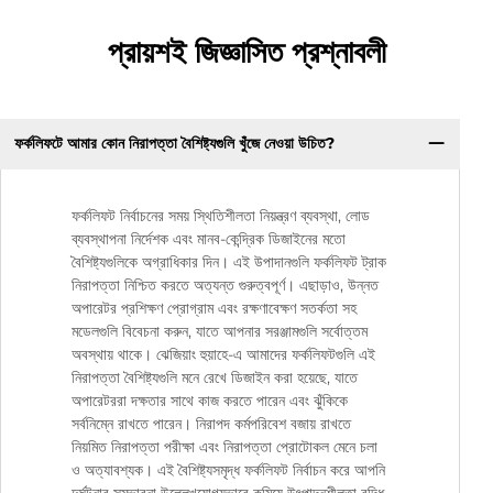
প্রায়শই জিজ্ঞাসিত প্রশ্নাবলী
ফর্কলিফটে আমার কোন নিরাপত্তা বৈশিষ্ট্যগুলি খুঁজে নেওয়া উচিত?
ফর্কলিফট নির্বাচনের সময় স্থিতিশীলতা নিয়ন্ত্রণ ব্যবস্থা, লোড
ব্যবস্থাপনা নির্দেশক এবং মানব-কেন্দ্রিক ডিজাইনের মতো
বৈশিষ্ট্যগুলিকে অগ্রাধিকার দিন। এই উপাদানগুলি ফর্কলিফট ট্রাক
নিরাপত্তা নিশ্চিত করতে অত্যন্ত গুরুত্বপূর্ণ। এছাড়াও, উন্নত
অপারেটর প্রশিক্ষণ প্রোগ্রাম এবং রক্ষণাবেক্ষণ সতর্কতা সহ
মডেলগুলি বিবেচনা করুন, যাতে আপনার সরঞ্জামগুলি সর্বোত্তম
অবস্থায় থাকে। ঝেজিয়াং হুয়াহে-এ আমাদের ফর্কলিফটগুলি এই
নিরাপত্তা বৈশিষ্ট্যগুলি মনে রেখে ডিজাইন করা হয়েছে, যাতে
অপারেটররা দক্ষতার সাথে কাজ করতে পারেন এবং ঝুঁকিকে
সর্বনিম্নে রাখতে পারেন। নিরাপদ কর্মপরিবেশ বজায় রাখতে
নিয়মিত নিরাপত্তা পরীক্ষা এবং নিরাপত্তা প্রোটোকল মেনে চলা
ও অত্যাবশ্যক। এই বৈশিষ্ট্যসমৃদ্ধ ফর্কলিফট নির্বাচন করে আপনি
দুর্ঘটনার সম্ভাবনা উল্লেখযোগ্যভাবে কমিয়ে উৎপাদনশীলতা বৃদ্ধি