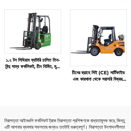
সহ
যুক্তিসঙ্গত
১.২ টন লিথিয়াম ব্যাটারি চালিত তিন-
বিন্দু সাম্য ফর্কলিফট, চীন নির্মিত, মূল্য
চীনের হুয়াহে সিই (CE) সার্টিফাইড
যুক্তিসঙ্গত
এবং কারখানা থেকে সরাসরি বিক্রয়:
৩.৫ টন এলপিজি (LPG) ফর্কলিফট
নিরাপত্তা আইনগুলি ফর্কলিফট ট্রাক নিরাপত্তা প্রশিক্ষণকে বাধ্যতামূলক করে, কিন্তু
এটি আপনার ব্যবসার সফলতার জন্যও ততটাই গুরুত্বপূর্ণ। নিরাপত্তা উৎপাদনশীলতা