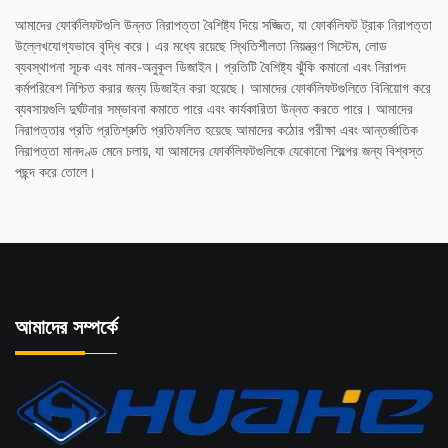
আমাদের ফোর্কলিফটগুলি উন্নত নিরাপত্তা বৈশিষ্ট্য দিয়ে সজ্জিত, যা ফোর্কলিফট ট্রাক নিরাপত্তা
উল্লেখযোগ্যভাবে বৃদ্ধি করে। এর মধ্যে রয়েছে স্থিতিশীলতা নিয়ন্ত্রণ সিস্টেম, লোড
ব্যবস্থাপনা সূচক এবং মানব-অনুকূল ডিজাইন। প্রতিটি বৈশিষ্ট্য ঝুঁকি কমানো এবং নিরাপদ
কর্মপরিবেশ নিশ্চিত করার জন্য ডিজাইন করা হয়েছে। আমাদের ফোর্কলিফটগুলিতে বিনিয়োগ করে
ব্যবসায়গুলি দুর্ঘটনার সম্ভাবনা কমাতে পারে এবং কার্যকারিতা উন্নত করতে পারে। আমাদের
নিরাপত্তার প্রতি প্রতিশ্রুতি প্রতিফলিত হয়েছে আমাদের কঠোর পরীক্ষা এবং আন্তর্জাতিক
নিরাপত্তা মানদণ্ড মেনে চলায়, যা আমাদের ফোর্কলিফটগুলিকে যেকোনো শিল্পের জন্য বিশ্বস্ত
পছন্দ করে তোলে।
আমাদের সম্পর্কে