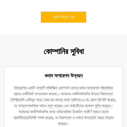
একটি উদ্ধৃতি পান
কোম্পানির সুবিধা
গুদাম অপারেশন উন্নয়ন
ইউরোপের একটি অগ্রণী লজিস্টিক্স কোম্পানি তাদের গুদাম অপারেশনে জিয়াজিয়াং
হুয়াহে ফর্কলিফট বাস্তবায়ন করেছে। আমাদের ফর্কলিফটগুলির উন্নত নিরাপত্তা
বৈশিষ্ট্যগুলি একীভূত করে, তারা ছয় মাসের মধ্যে দুর্ঘটনার ৪০% হ্রাস রিপোর্ট করেছে,
যা অপারেশনগুলিকে আরও মসৃণ করেছে এবং কর্মচারীদের মনোবল বৃদ্ধি করেছে।
আমাদের ফর্কলিফটগুলির মানব-অভিযোজিত ডিজাইন সংকীর্ণ স্থানে ভালো
ম্যানিউভারেবিলিটি সক্ষম করেছে, যা নিরাপত্তা ও দক্ষতা উভয়কেই আরও উন্নত
করেছে।