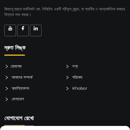
জিয়াংসু হুয়াহে ফর্কলিফট কো. লিমিটেড একটি স্বীকৃত ব্র্যান্ড, যা স্থানীয় ও আন্তর্জাতিক বাজারে
বিস্তার লাভ করছে।
দ্রুত লিঙ্ক
হোমপেজ
পণ্য
আমাদের সম্পর্কে
পরিষেবা
অ্যাপ্লিকেশন
Khobor
যোগাযোগ
যোগাযোগ রেখো