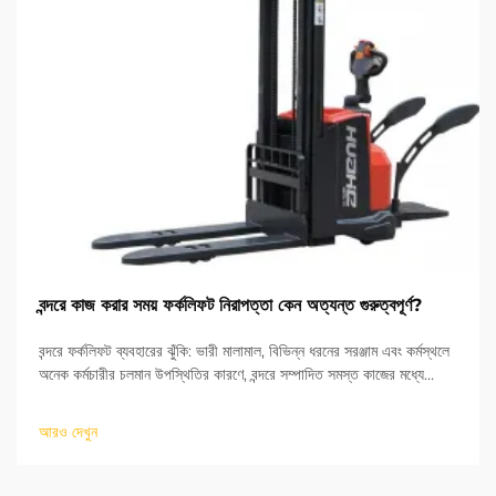
বন্দরে কাজ করার সময় ফর্কলিফট নিরাপত্তা কেন অত্যন্ত গুরুত্বপূর্ণ?
বন্দরে ফর্কলিফট ব্যবহারের ঝুঁকি: ভারী মালামাল, বিভিন্ন ধরনের সরঞ্জাম এবং কর্মস্থলে
অনেক কর্মচারীর চলমান উপস্থিতির কারণে, বন্দরে সম্পাদিত সমস্ত কাজের মধ্যে
ফর্কলিফট পরিচালনা সবচেয়ে বিপজ্জনক। আমার অভিজ্ঞতা অনুযায়ী...
আরও দেখুন