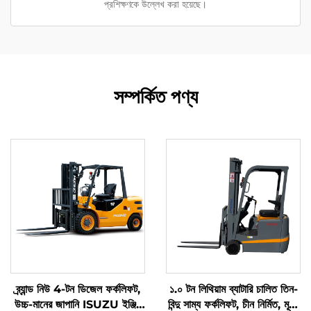
প্রশিক্ষণকে উল্লেখ করা হয়েছে।
সম্পর্কিত পণ্য
ব্র্যান্ড নিউ 4-টন ডিজেল ফর্কলিফট,
১.০ টন লিথিয়াম ব্যাটারি চালিত তিন-
উচ্চ-মানের জাপানি ISUZU ইঞ্জিন
বিন্দু সাম্য ফর্কলিফট, চীন নির্মিত, মূল্য