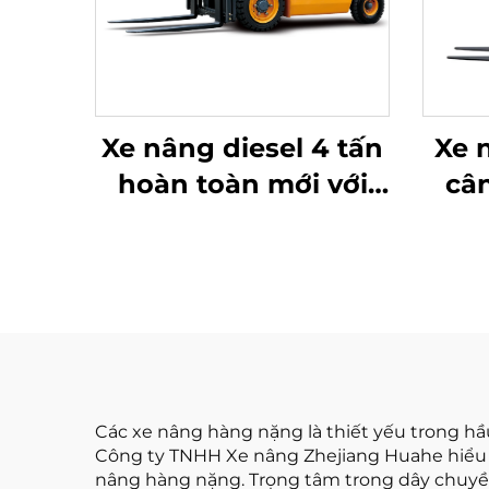
Xe nâng diesel 4 tấn
Xe 
hoàn toàn mới với
câ
động cơ ISUZU Nhật
loại
Bản chất lượng cao
tại
Các xe nâng hàng nặng là thiết yếu trong hầ
Công ty TNHH Xe nâng Zhejiang Huahe hiểu r
nâng hàng nặng. Trọng tâm trong dây chuyền