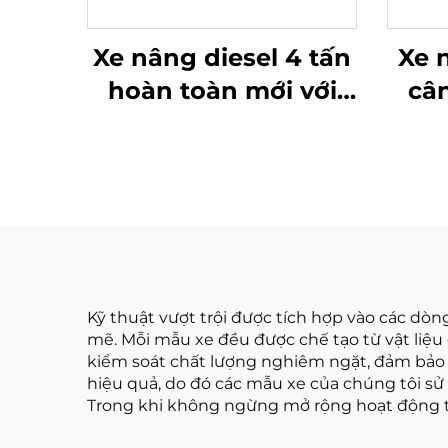
Xe nâng diesel 4 tấn
Xe 
hoàn toàn mới với
câ
động cơ ISUZU Nhật
loại
Bản chất lượng cao
tại
Kỹ thuật vượt trội được tích hợp vào các dò
mẽ. Mỗi mẫu xe đều được chế tạo từ vật liệu 
kiểm soát chất lượng nghiêm ngặt, đảm bảo t
hiệu quả, do đó các mẫu xe của chúng tôi s
Trong khi không ngừng mở rộng hoạt động tr