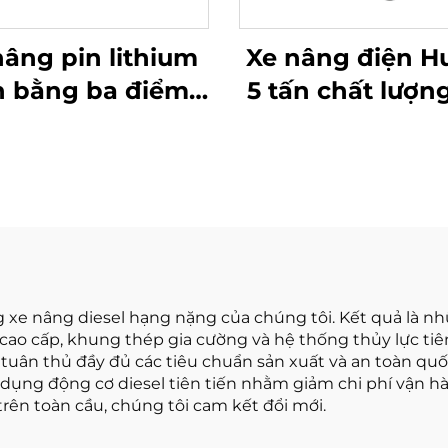
nâng pin lithium
Xe nâng điện H
n bằng ba điểm
5 tấn chất lượng
 1,0 tấn, sản xuất
hoàn toàn mới
 Trung Quốc, giá
giá tốt
cả hợp lý
ng xe nâng diesel hạng nặng của chúng tôi. Kết quả là 
cao cấp, khung thép gia cường và hệ thống thủy lực tiên
uân thủ đầy đủ các tiêu chuẩn sản xuất và an toàn quố
ử dụng động cơ diesel tiên tiến nhằm giảm chi phí vận 
ên toàn cầu, chúng tôi cam kết đổi mới.