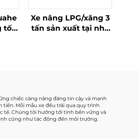
uahe
Xe nâng LPG/xăng 3
 tốt,
tấn sản xuất tại nhà
 với
máy Trung Quốc với
giá cạnh tranh
những chiếc càng nâng đáng tin cậy và mạnh
 tiến. Mỗi mẫu xe đều trải qua quy trình
c tế. Chúng tôi hướng tới tính bền vững và
hành cũng như tác động đến môi trường.