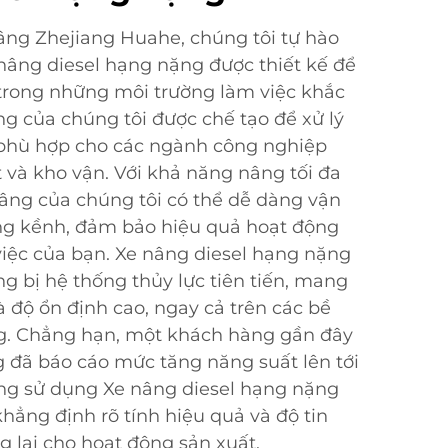
âng Zhejiang Huahe, chúng tôi tự hào
nâng diesel hạng nặng được thiết kế để
 trong những môi trường làm việc khắc
ng của chúng tôi được chế tạo để xử lý
t phù hợp cho các ngành công nghiệp
 và kho vận. Với khả năng nâng tối đa
nâng của chúng tôi có thể dễ dàng vận
ồng kềnh, đảm bảo hiệu quả hoạt động
 việc của bạn. Xe nâng diesel hạng nặng
ng bị hệ thống thủy lực tiên tiến, mang
và độ ổn định cao, ngay cả trên các bề
. Chẳng hạn, một khách hàng gần đây
g đã báo cáo mức tăng năng suất lên tới
ng sử dụng Xe nâng diesel hạng nặng
khẳng định rõ tính hiệu quả và độ tin
lại cho hoạt động sản xuất.