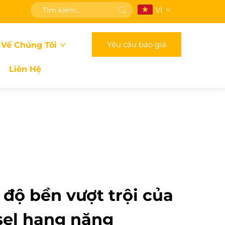
VI
Yêu cầu báo giá
 Về Chúng Tôi
Liên Hệ
 độ bền vượt trội của
sel hạng nặng