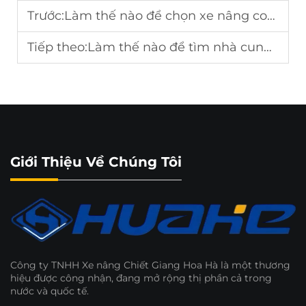
Trước:
Làm thế nào để chọn xe nâng container?
Tiếp theo:
Làm thế nào để tìm nhà cung cấp xe nâng đáng tin cậy?
Giới Thiệu Về Chúng Tôi
Công ty TNHH Xe nâng Chiết Giang Hoa Hà là một thương
hiệu được công nhận, đang mở rộng thị phần cả trong
nước và quốc tế.