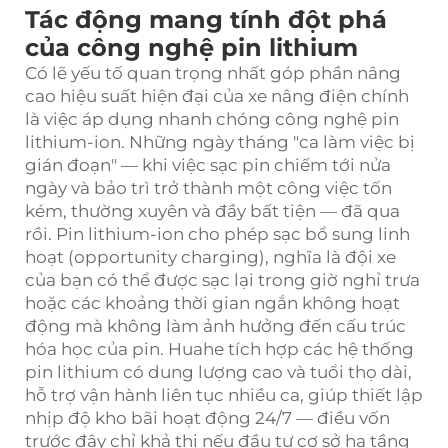
Tác động mang tính đột phá
của công nghệ pin lithium
Có lẽ yếu tố quan trọng nhất góp phần nâng
cao hiệu suất hiện đại của xe nâng điện chính
là việc áp dụng nhanh chóng công nghệ pin
lithium-ion. Những ngày tháng "ca làm việc bị
gián đoạn" — khi việc sạc pin chiếm tới nửa
ngày và bảo trì trở thành một công việc tốn
kém, thường xuyên và đầy bất tiện — đã qua
rồi. Pin lithium-ion cho phép sạc bổ sung linh
hoạt (opportunity charging), nghĩa là đội xe
của bạn có thể được sạc lại trong giờ nghỉ trưa
hoặc các khoảng thời gian ngắn không hoạt
động mà không làm ảnh hưởng đến cấu trúc
hóa học của pin. Huahe tích hợp các hệ thống
pin lithium có dung lượng cao và tuổi thọ dài,
hỗ trợ vận hành liên tục nhiều ca, giúp thiết lập
nhịp độ kho bãi hoạt động 24/7 — điều vốn
trước đây chỉ khả thi nếu đầu tư cơ sở hạ tầng