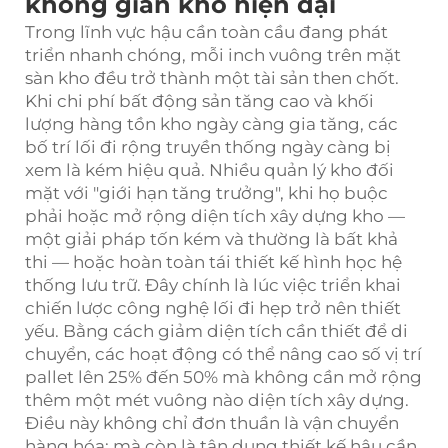
không gian kho hiện đại
Trong lĩnh vực hậu cần toàn cầu đang phát
triển nhanh chóng, mỗi inch vuông trên mặt
sàn kho đều trở thành một tài sản then chốt.
Khi chi phí bất động sản tăng cao và khối
lượng hàng tồn kho ngày càng gia tăng, các
bố trí lối đi rộng truyền thống ngày càng bị
xem là kém hiệu quả. Nhiều quản lý kho đối
mặt với "giới hạn tăng trưởng", khi họ buộc
phải hoặc mở rộng diện tích xây dựng kho —
một giải pháp tốn kém và thường là bất khả
thi — hoặc hoàn toàn tái thiết kế hình học hệ
thống lưu trữ. Đây chính là lúc việc triển khai
chiến lược công nghệ lối đi hẹp trở nên thiết
yếu. Bằng cách giảm diện tích cần thiết để di
chuyển, các hoạt động có thể nâng cao số vị trí
pallet lên 25% đến 50% mà không cần mở rộng
thêm một mét vuông nào diện tích xây dựng.
Điều này không chỉ đơn thuần là vận chuyển
hàng hóa; mà còn là tận dụng thiết kế hậu cần