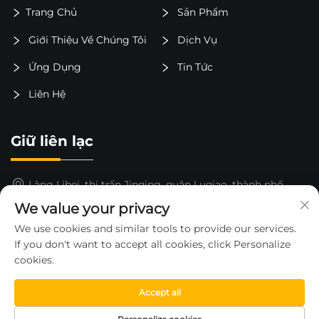
Trang Chủ
Sản Phẩm
Giới Thiệu Về Chúng Tôi
Dịch Vụ
Ứng Dụng
Tin Tức
Liên Hệ
Giữ liên lạc
Làng Libei, thị trấn Jinqing, quận Luqiao, thành phố
Taizhou, tỉnh Chiết Giang, Trung Quốc
We value your privacy
15325652000
We use cookies and similar tools to provide our services.
If you don't want to accept all cookies, click Personalize
[email protected]
cookies.
Accept all
Bản quyền © 2026 thuộc về CÔNG TY TNHH XE NÂNG