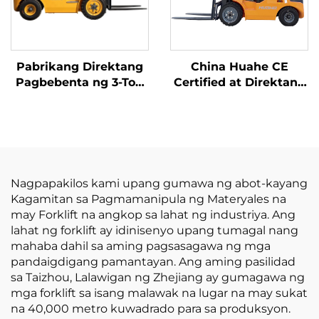
Pabrikang Direktang
China Huahe CE
Pagbebenta ng 3-Ton
Certified at Direktang
na LPG/Gasolina
Pagbebenta mula sa
Forklift mula sa China
Pabrika ng 3.5-ton na
na may
LPG Forklift
Kompetitibong Presyo
Nagpapakilos kami upang gumawa ng abot-kayang
Kagamitan sa Pagmamanipula ng Materyales na
may Forklift na angkop sa lahat ng industriya. Ang
lahat ng forklift ay idinisenyo upang tumagal nang
mahaba dahil sa aming pagsasagawa ng mga
pandaigdigang pamantayan. Ang aming pasilidad
sa Taizhou, Lalawigan ng Zhejiang ay gumagawa ng
mga forklift sa isang malawak na lugar na may sukat
na 40,000 metro kuwadrado para sa produksyon.