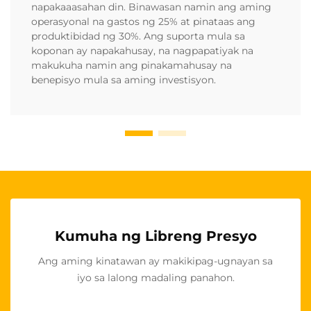
napakaaasahan din. Binawasan namin ang aming
operasyonal na gastos ng 25% at pinataas ang
produktibidad ng 30%. Ang suporta mula sa
koponan ay napakahusay, na nagpapatiyak na
makukuha namin ang pinakamahusay na
benepisyo mula sa aming investisyon.
Kumuha ng Libreng Presyo
Ang aming kinatawan ay makikipag-ugnayan sa
iyo sa lalong madaling panahon.