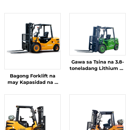
Gawa sa Tsina na 3.8-
toneladang Lithium na
Forklift, Mahusay na
Bagong Forklift na
Pagganap at Abot-
may Kapasidad na 4
kaya ang Presyo
tonelada na
kumukuha ng
kuryente mula sa
diesel, na may mataas
na kalidad na Hapones
na motor ng ISUZU