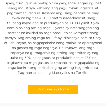
upang tumugon sa mahigpit na pangangailangan ng iba't
ibang industriya, kabilang ang pag-iimbak, logistics, at
pagmamanufactura. Kasama ang isang pabrika na may
lawak na higit sa 40,000 metro kuwadrado at isang
taunang kapasidad sa produksyon na 10,000 yunit, tiyak
namin na ang aming mga kliyente ay natatanggap ang
mataas na kalidad na mga produkto sa kompetitibong
presyo. Ang aming mga forklift ay idinisenyo para sa tibay
at kahusayan, na nagpapababa nang malaki sa operasyonal
na gastos ng mga negosyo. Halimbawa, ang mga
kumpanya na gumagamit ng aming kagamitan ay nag-
uulat ng 30% na pagtaas sa produktibidad at 25% na
pagbawas sa mga gastos sa trabaho, na nagpapakita ng
mga konkretong pakinabang ng aming Kagamitan sa
Pagmamanipula ng Materyales na Forklift.
Kumuha ng Quote