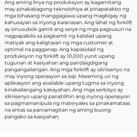
Ang aming linya ng produksyon ay kagamitang
may pinakabagong teknolohiya at pinapatakbo ng
mga bihasang manggagawa upang magbigay ng
kahusayan sa inyong karanasan. Ang lahat ng forklift
ay sinusubok gamit ang serye ng mga pagsusuri na
nagpapabilis sa pagkamit ng kalidad upang
matiyak ang kaligtasan ng mga customer at
optimal na pagganap. Ang kapasidad ng
produksyon ng forklift ay 10,000 yunit upang
tugunan at kasiyahan ang pandaigdigang
pangangailangan. Ang mga forklift ay idinisenyo na
may inyong operasyon sa isip. Maraming uri ng
aplikasyon ang available upang tugma sa inyong
kinakailangang kakayahan. Ang mga serbisyo ay
idinisenyo upang panatilihin ang inyong operasyon
sa pagmamanipula ng materyales sa pinakamataas
na antas sa pamamagitan ng aming buong
pangako sa kasiyahan.