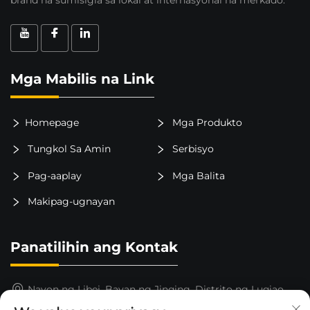
Mga Mabilis na Link
Homepage
Mga Produkto
Tungkol Sa Amin
Serbisyo
Pag-aaplay
Mga Balita
Makipag-ugnayan
Panatilihin ang Kontak
Nayon ng Libei, Bayan ng Jinqing, Distrito ng Luqiao,
Lungsod ng Taizhou, Lalawigan ng Zhejiang, Tsina