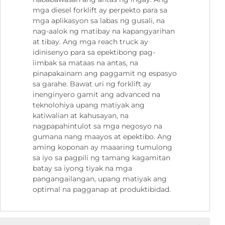
mga diesel forklift ay perpekto para sa
mga aplikasyon sa labas ng gusali, na
nag-aalok ng matibay na kapangyarihan
at tibay. Ang mga reach truck ay
idinisenyo para sa epektibong pag-
iimbak sa mataas na antas, na
pinapakainam ang paggamit ng espasyo
sa garahe. Bawat uri ng forklift ay
inenginyero gamit ang advanced na
teknolohiya upang matiyak ang
katiwalian at kahusayan, na
nagpapahintulot sa mga negosyo na
gumana nang maayos at epektibo. Ang
aming koponan ay maaaring tumulong
sa iyo sa pagpili ng tamang kagamitan
batay sa iyong tiyak na mga
pangangailangan, upang matiyak ang
optimal na pagganap at produktibidad.