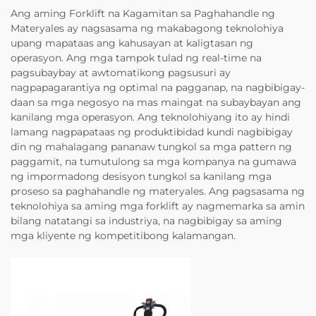
Ang aming Forklift na Kagamitan sa Paghahandle ng
Materyales ay nagsasama ng makabagong teknolohiya
upang mapataas ang kahusayan at kaligtasan ng
operasyon. Ang mga tampok tulad ng real-time na
pagsubaybay at awtomatikong pagsusuri ay
nagpapagarantiya ng optimal na pagganap, na nagbibigay-
daan sa mga negosyo na mas maingat na subaybayan ang
kanilang mga operasyon. Ang teknolohiyang ito ay hindi
lamang nagpapataas ng produktibidad kundi nagbibigay
din ng mahalagang pananaw tungkol sa mga pattern ng
paggamit, na tumutulong sa mga kompanya na gumawa
ng impormadong desisyon tungkol sa kanilang mga
proseso sa paghahandle ng materyales. Ang pagsasama ng
teknolohiya sa aming mga forklift ay nagmemarka sa amin
bilang natatangi sa industriya, na nagbibigay sa aming
mga kliyente ng kompetitibong kalamangan.