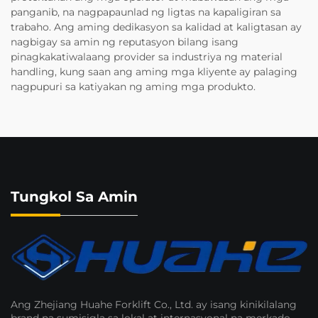
panganib, na nagpapaunlad ng ligtas na kapaligiran sa
trabaho. Ang aming dedikasyon sa kalidad at kaligtasan ay
nagbigay sa amin ng reputasyon bilang isang
pinagkakatiwalaang provider sa industriya ng material
handling, kung saan ang aming mga kliyente ay palaging
nagpupuri sa katiyakan ng aming mga produkto.
Tungkol Sa Amin
Ang Zhejiang Huahe Forklift Co., Ltd. ay isang kinikilalang
brand na sumisigla sa lokal at internasyonal na merkado.