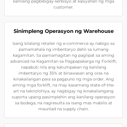
kanilang pagbibigay-serbisyo at kasiyahan ng mga
customer.
Sinimpleng Operasyon ng Warehouse
Isang kilalang retailer ng e-commerce ay nabigo sa
pamamahala ng imbentaryo dahil sa lumang
kagamitan. Sa pamamagitan ng paglipat sa aming
advanced na Kagamitan sa Pagpapakarga ng Forklift,
napabuti nila ang katumpakan ng kanilang
imbentaryo ng 35% at binawasan ang oras na
kinakailangan para sa pagpuno ng mga order. Ang
aming mga forklift, na may kasamang state-of-the-
art na teknolohiya, ay nagbigay ng kinakailangang
suporta upang pasimplehin ang kanilang operasyon
sa bodega, na nagresulta sa isang mas mabilis at
maunlad na supply chain.