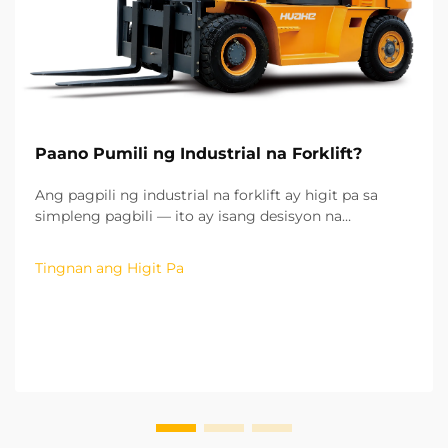
Paano Pumili ng Industrial na Forklift?
Ang pagpili ng industrial na forklift ay higit pa sa
simpleng pagbili — ito ay isang desisyon na
maaaring makaapekto sa kahusayan ng iyong
operasyon, sa gastos ng pagpapatakbo ng iyong
Tingnan ang Higit Pa
operasyon, at sa kaligtasan ng iyong lugar ng
trabaho. Mula sa aking karanasan sa
pakikipagtulungan sa higit sa hu...