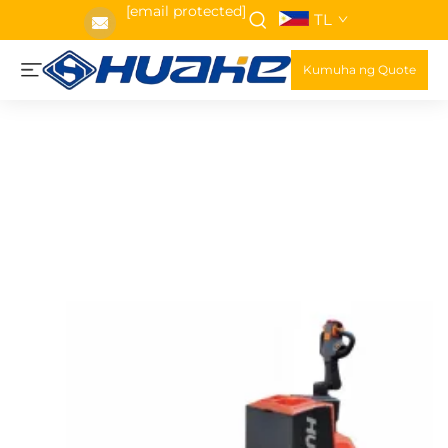
[email protected]
TL
Kumuha ng Quote