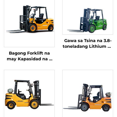
Gawa sa Tsina na 3.8-
toneladang Lithium na
Forklift, Mahusay na
Bagong Forklift na
Pagganap at Abot-
may Kapasidad na 4
kaya ang Presyo
tonelada na
kumukuha ng
kuryente mula sa
diesel, na may mataas
na kalidad na Hapones
na motor ng ISUZU