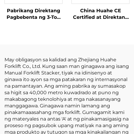
Pabrikang Direktang
China Huahe CE
Pagbebenta ng 3-Ton
Certified at Direktang
na LPG/Gasolina
Pagbebenta mula sa
Forklift mula sa China
Pabrika ng 3.5-ton na
na may
LPG Forklift
Kompetitibong Presyo
May obligasyon sa kalidad ang Zhejiang Huahe
Forklift Co., Ltd. Kung saan man ginagawa ang isang
Manual Forklift Stacker, tiyak na idinisenyo at
ginawa ito ayon sa mga patakaran ng internasyonal
na pamantayan. Ang aming pabrika ay sumasakop
sa higit sa 40,000 metro kuwadrado at puno ng
makabagong teknolohiya at mga nakasanayang
manggagawa. Ginagawa namin lamang ang
pinakamaaasahang mga forklift. Gumagamit kami
ng materyales na antas 'A' at ng pinakamasigasig na
proseso ng pagsubok upang matiyak na ang aming
mga produkto ay tutugon sa mga kinakailangan ng