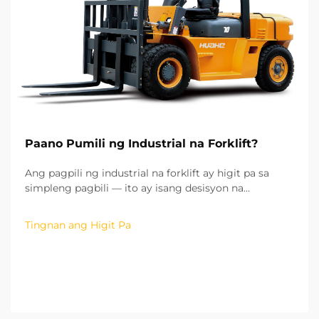
Paano Pumili ng Industrial na Forklift?
Ang pagpili ng industrial na forklift ay higit pa sa
simpleng pagbili — ito ay isang desisyon na
maaaring makaapekto sa kahusayan ng iyong
operasyon, sa gastos ng pagpapatakbo ng iyong
Tingnan ang Higit Pa
operasyon, at sa kaligtasan ng iyong lugar ng
trabaho. Mula sa aking karanasan sa
pakikipagtulungan sa higit sa hu...