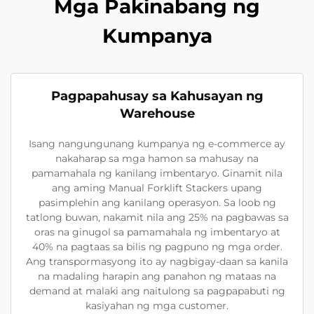
Mga Pakinabang ng
Kumpanya
Pagpapahusay sa Kahusayan ng
Warehouse
Isang nangungunang kumpanya ng e-commerce ay
nakaharap sa mga hamon sa mahusay na
pamamahala ng kanilang imbentaryo. Ginamit nila
ang aming Manual Forklift Stackers upang
pasimplehin ang kanilang operasyon. Sa loob ng
tatlong buwan, nakamit nila ang 25% na pagbawas sa
oras na ginugol sa pamamahala ng imbentaryo at
40% na pagtaas sa bilis ng pagpuno ng mga order.
Ang transpormasyong ito ay nagbigay-daan sa kanila
na madaling harapin ang panahon ng mataas na
demand at malaki ang naitulong sa pagpapabuti ng
kasiyahan ng mga customer.