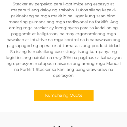
Stacker ay perpekto para i-optimize ang espasyo at
mapabuti ang daloy ng trabaho. Lubos silang kapaki-
pakinabang sa mga makitid na lugar kung saan hindi
maaaring gumana ang mga tradisyonal na forklift. Ang
aming mga stacker ay inenginyero para sa kadalian ng
paggamit at kaligtasan, na may ergonomicong mga
hawakan at intuitive na mga kontrol na binabawasan ang
pagkapagod ng operator at tumataas ang produktibidad.
Sa isang kamakailang case study, isang kumpanya ng
logistics ang naiulat na may 30% na pagtaas sa kahusayan
ng operasyon matapos maisama ang aming mga Manual
na Forklift Stacker sa kanilang pang-araw-araw na
operasyon.
Kumuha ng Quote