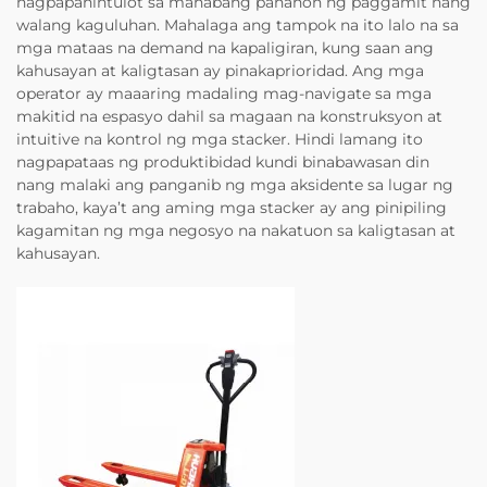
nagpapahintulot sa mahabang panahon ng paggamit nang
walang kaguluhan. Mahalaga ang tampok na ito lalo na sa
mga mataas na demand na kapaligiran, kung saan ang
kahusayan at kaligtasan ay pinakaprioridad. Ang mga
operator ay maaaring madaling mag-navigate sa mga
makitid na espasyo dahil sa magaan na konstruksyon at
intuitive na kontrol ng mga stacker. Hindi lamang ito
nagpapataas ng produktibidad kundi binabawasan din
nang malaki ang panganib ng mga aksidente sa lugar ng
trabaho, kaya’t ang aming mga stacker ay ang pinipiling
kagamitan ng mga negosyo na nakatuon sa kaligtasan at
kahusayan.