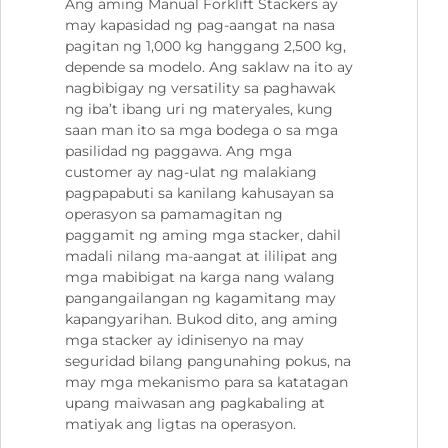
Ang aming Manual Forklift Stackers ay
may kapasidad ng pag-aangat na nasa
pagitan ng 1,000 kg hanggang 2,500 kg,
depende sa modelo. Ang saklaw na ito ay
nagbibigay ng versatility sa paghawak
ng iba’t ibang uri ng materyales, kung
saan man ito sa mga bodega o sa mga
pasilidad ng paggawa. Ang mga
customer ay nag-ulat ng malakiang
pagpapabuti sa kanilang kahusayan sa
operasyon sa pamamagitan ng
paggamit ng aming mga stacker, dahil
madali nilang ma-aangat at ililipat ang
mga mabibigat na karga nang walang
pangangailangan ng kagamitang may
kapangyarihan. Bukod dito, ang aming
mga stacker ay idinisenyo na may
seguridad bilang pangunahing pokus, na
may mga mekanismo para sa katatagan
upang maiwasan ang pagkabaling at
matiyak ang ligtas na operasyon.