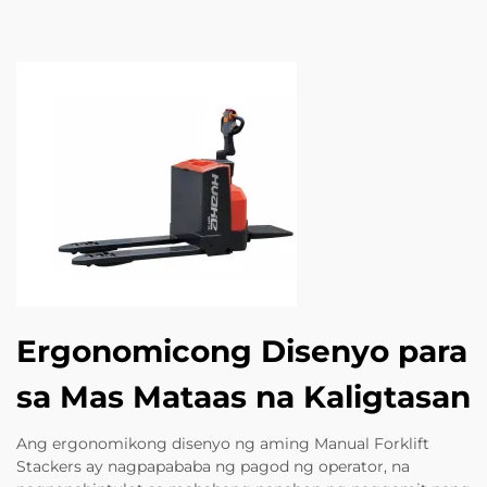
Ergonomicong Disenyo para
sa Mas Mataas na Kaligtasan
Ang ergonomikong disenyo ng aming Manual Forklift
Stackers ay nagpapababa ng pagod ng operator, na