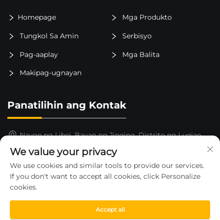
Homepage
Mga Produkto
Tungkol Sa Amin
Serbisyo
Pag-aaplay
Mga Balita
Makipag-ugnayan
Panatilihin ang Kontak
Nayon ng Libei, Bayan ng Jinqing, Distrito ng Luqiao,
Lungsod ng Taizhou, Lalawigan ng Zhejiang, Tsina
We value your privacy
15325652000
We use cookies and similar tools to provide our services.
If you don't want to accept all cookies, click Personalize
[email protected]
cookies.
Accept all