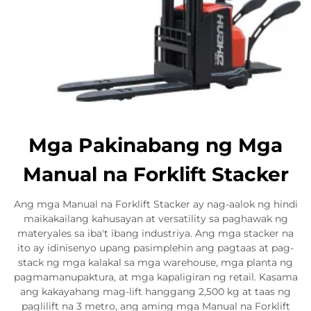
Mga Pakinabang ng Mga
Manual na Forklift Stacker
Ang mga Manual na Forklift Stacker ay nag-aalok ng hindi
maikakailang kahusayan at versatility sa paghawak ng
materyales sa iba't ibang industriya. Ang mga stacker na
ito ay idinisenyo upang pasimplehin ang pagtaas at pag-
stack ng mga kalakal sa mga warehouse, mga planta ng
pagmamanupaktura, at mga kapaligiran ng retail. Kasama
ang kakayahang mag-lift hanggang 2,500 kg at taas ng
paglilift na 3 metro, ang aming mga Manual na Forklift