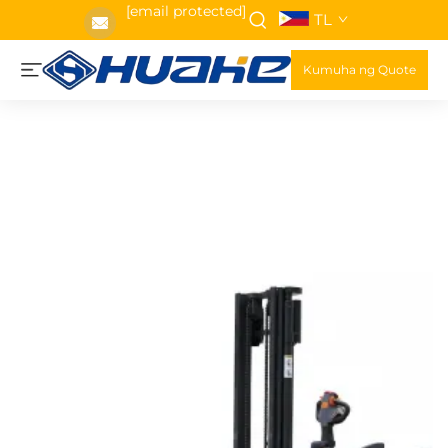
[email protected]
TL
Kumuha ng Quote