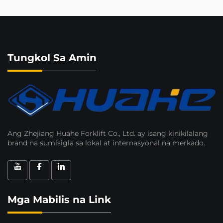
Tungkol Sa Amin
Ang Zhejiang Huahe Forklift Co., Ltd. ay isang kinikilalang
brand na sumisigla sa lokal at internasyonal na merkado.
Mga Mabilis na Link