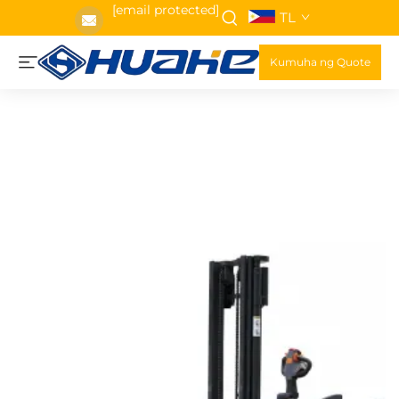
[email protected]
TL
Kumuha ng Quote