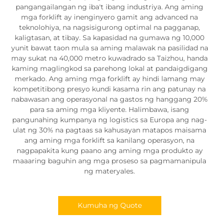
pangangailangan ng iba't ibang industriya. Ang aming
mga forklift ay inenginyero gamit ang advanced na
teknolohiya, na nagsisigurong optimal na pagganap,
kaligtasan, at tibay. Sa kapasidad na gumawa ng 10,000
yunit bawat taon mula sa aming malawak na pasilidad na
may sukat na 40,000 metro kuwadrado sa Taizhou, handa
kaming maglingkod sa parehong lokal at pandaigdigang
merkado. Ang aming mga forklift ay hindi lamang may
kompetitibong presyo kundi kasama rin ang patunay na
nabawasan ang operasyonal na gastos ng hanggang 20%
para sa aming mga kliyente. Halimbawa, isang
pangunahing kumpanya ng logistics sa Europa ang nag-
ulat ng 30% na pagtaas sa kahusayan matapos maisama
ang aming mga forklift sa kanilang operasyon, na
nagpapakita kung paano ang aming mga produkto ay
maaaring baguhin ang mga proseso sa pagmamanipula
ng materyales.
Kumuha ng Quote