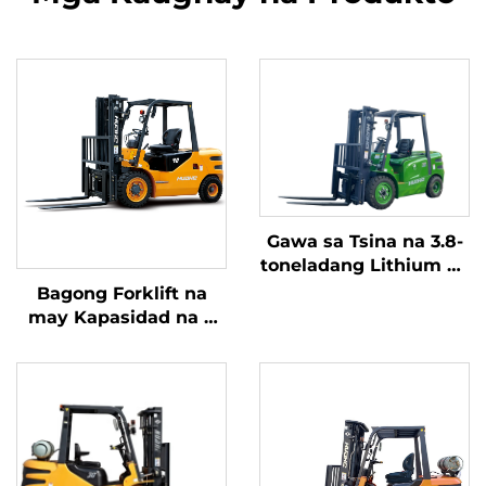
Gawa sa Tsina na 3.8-
toneladang Lithium na
Forklift, Mahusay na
Bagong Forklift na
Pagganap at Abot-
may Kapasidad na 4
kaya ang Presyo
tonelada na
kumukuha ng
kuryente mula sa
diesel, na may mataas
na kalidad na Hapones
na motor ng ISUZU