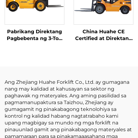
Pabrikang Direktang
China Huahe CE
Pagbebenta ng 3-Ton
Certified at Direktang
na LPG/Gasolina
Pagbebenta mula sa
Forklift mula sa China
Pabrika ng 3.5-ton na
na may
LPG Forklift
Kompetitibong Presyo
Ang Zhejiang Huahe Forklift Co., Ltd. ay gumagana
nang may kalidad at kahusayan sa sektor ng
paghawak ng materyales. Ang aming pasilidad sa
pagmamanupaktura sa Taizhou, Zhejiang ay
gumagamit ng pinakabagong teknolohiya sa
kontrol ng kalidad habang nagtatrabaho kami
upang magbigay sa mundo ng mga forklift na
pinauunlad gamit ang pinakabagong materyales at
pamamaraan para sa pinakamaaasahang mga