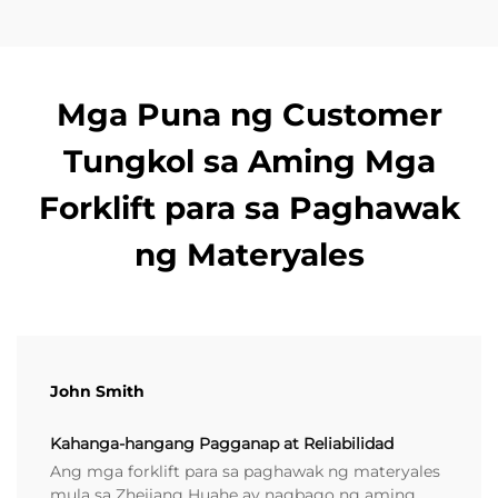
Mga Puna ng Customer
Tungkol sa Aming Mga
Forklift para sa Paghawak
ng Materyales
John Smith
Kahanga-hangang Pagganap at Reliabilidad
Ang mga forklift para sa paghawak ng materyales
mula sa Zhejiang Huahe ay nagbago ng aming