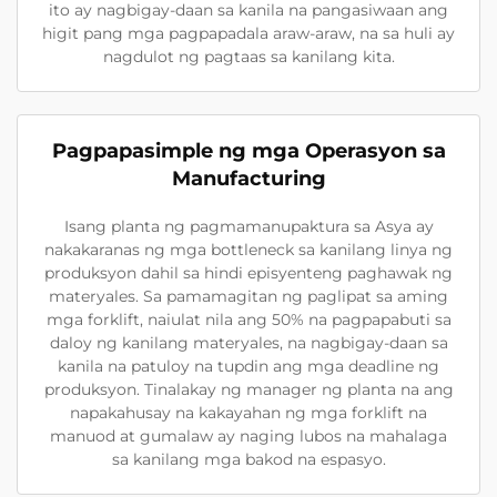
ito ay nagbigay-daan sa kanila na pangasiwaan ang
higit pang mga pagpapadala araw-araw, na sa huli ay
nagdulot ng pagtaas sa kanilang kita.
Pagpapasimple ng mga Operasyon sa
Manufacturing
Isang planta ng pagmamanupaktura sa Asya ay
nakakaranas ng mga bottleneck sa kanilang linya ng
produksyon dahil sa hindi episyenteng paghawak ng
materyales. Sa pamamagitan ng paglipat sa aming
mga forklift, naiulat nila ang 50% na pagpapabuti sa
daloy ng kanilang materyales, na nagbigay-daan sa
kanila na patuloy na tupdin ang mga deadline ng
produksyon. Tinalakay ng manager ng planta na ang
napakahusay na kakayahan ng mga forklift na
manuod at gumalaw ay naging lubos na mahalaga
sa kanilang mga bakod na espasyo.