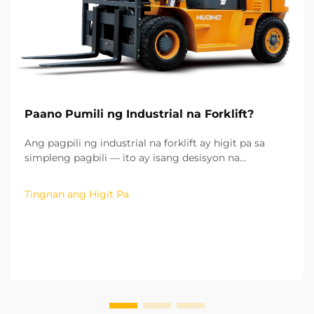
Paano Pumili ng Industrial na Forklift?
Ang pagpili ng industrial na forklift ay higit pa sa
simpleng pagbili — ito ay isang desisyon na
maaaring makaapekto sa kahusayan ng iyong
operasyon, sa gastos ng pagpapatakbo ng iyong
Tingnan ang Higit Pa
operasyon, at sa kaligtasan ng iyong lugar ng
trabaho. Mula sa aking karanasan sa
pakikipagtulungan sa higit sa hu...