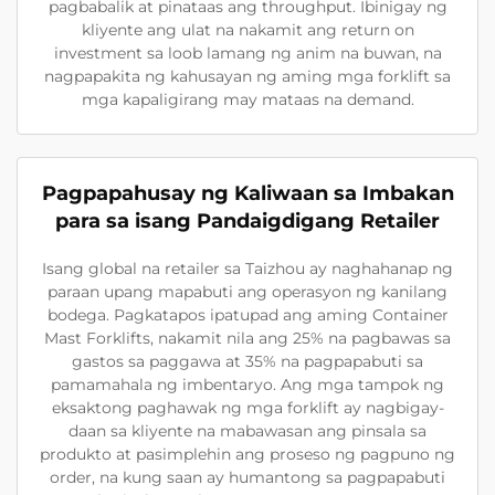
pagbabalik at pinataas ang throughput. Ibinigay ng
kliyente ang ulat na nakamit ang return on
investment sa loob lamang ng anim na buwan, na
nagpapakita ng kahusayan ng aming mga forklift sa
mga kapaligirang may mataas na demand.
Pagpapahusay ng Kaliwaan sa Imbakan
para sa isang Pandaigdigang Retailer
Isang global na retailer sa Taizhou ay naghahanap ng
paraan upang mapabuti ang operasyon ng kanilang
bodega. Pagkatapos ipatupad ang aming Container
Mast Forklifts, nakamit nila ang 25% na pagbawas sa
gastos sa paggawa at 35% na pagpapabuti sa
pamamahala ng imbentaryo. Ang mga tampok ng
eksaktong paghawak ng mga forklift ay nagbigay-
daan sa kliyente na mabawasan ang pinsala sa
produkto at pasimplehin ang proseso ng pagpuno ng
order, na kung saan ay humantong sa pagpapabuti