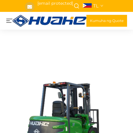
[email protected]
TL
Kumuha ng Quote