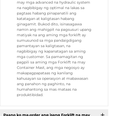
may mga advanced na hydraulic system
na nagbibigay ng optimal na lakas sa
pagtaas habang pinapanatili ang
katatagan at kaligtasan habang
ginagamit. Bukod dito, isinasagawa
namin ang mahigpit na pagsusuri upang
matiyak na ang aming mga forklift ay
sumusunod sa mga pandaigdigang
pamantayan sa kaligtasan, na
nagbibigay ng kapanatagan sa aming
mga customer. Sa pamamagitan ng
pagpili sa aming mga Forklift na may
Container Mast, ang mga negosyo ay
makapagpapataas ng kanilang
kahusayan sa operasyon at mabawasan
ang panahon ng paghinto, na
humahantong sa mas mataas na
produktibidad.
Paano ko ma-order ang isang Forklift na may