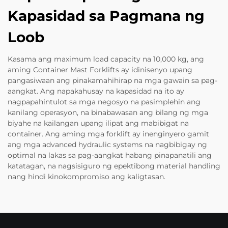
Kapasidad sa Pagmana ng
Loob
Kasama ang maximum load capacity na 10,000 kg, ang
aming Container Mast Forklifts ay idinisenyo upang
pangasiwaan ang pinakamahihirap na mga gawain sa pag-
aangkat. Ang napakahusay na kapasidad na ito ay
nagpapahintulot sa mga negosyo na pasimplehin ang
kanilang operasyon, na binabawasan ang bilang ng mga
biyahe na kailangan upang ilipat ang mabibigat na
container. Ang aming mga forklift ay inenginyero gamit
ang mga advanced hydraulic systems na nagbibigay ng
optimal na lakas sa pag-aangkat habang pinapanatili ang
katatagan, na nagsisiguro ng epektibong material handling
nang hindi kinokompromiso ang kaligtasan.