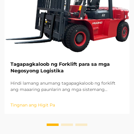
Tagapagkaloob ng Forklift para sa mga
Negosyong Logistika
Hindi lamang anumang tagapagkaloob ng forklift
ang maaaring paunlarin ang mga sistemang
panghawak ng materyales, kundi isang
tagapagkaloob na pumasok sa matagalang
Tingnan ang Higit Pa
estratehikong pakikipagtulungan. Batay sa aming
mga taon ng karanasan sa mga proyektong nasa
lugar sa iba't ibang rehiyon, naunawaan na namin
ang potensyal ng ...