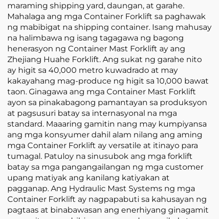
maraming shipping yard, daungan, at garahe.
Mahalaga ang mga Container Forklift sa paghawak
ng mabibigat na shipping container. Isang mahusay
na halimbawa ng isang tagagawa ng bagong
henerasyon ng Container Mast Forklift ay ang
Zhejiang Huahe Forklift. Ang sukat ng garahe nito
ay higit sa 40,000 metro kuwadrado at may
kakayahang mag-produce ng higit sa 10,000 bawat
taon. Ginagawa ang mga Container Mast Forklift
ayon sa pinakabagong pamantayan sa produksyon
at pagsusuri batay sa internasyonal na mga
standard. Maaaring gamitin nang may kumpiyansa
ang mga konsyumer dahil alam nilang ang aming
mga Container Forklift ay versatile at itinayo para
tumagal. Patuloy na sinusubok ang mga forklift
batay sa mga pangangailangan ng mga customer
upang matiyak ang kanilang katiyakan at
pagganap. Ang Hydraulic Mast Systems ng mga
Container Forklift ay nagpapabuti sa kahusayan ng
pagtaas at binabawasan ang enerhiyang ginagamit