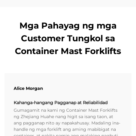
Mga Pahayag ng mga
Customer Tungkol sa
Container Mast Forklifts
Alice Morgan
Kahanga-hangang Pagganap at Reliabilidad
Gumagamit na kami ng Container Mast Forklifts
ng Zhejiang Huahe nang higit sa isang taon, at
ang pagganap nito ay napakahusay. Madaling ina-
handle ng mga forklift ang aming mabibigat na
container, at nakita namin ang malaking pagbuti