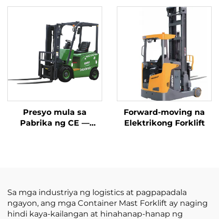
May Simpleng
Battery at May
Operasyon at Pagbaba
Kapasidad na 1.0 Ton
ng Karga hanggang 7
na Ginawa sa Tsina ay
metro
may Makatwirang
Presyo
Presyo mula sa
Forward-moving na
Pabrika ng CE —
Elektrikong Forklift
BAGONG LIKHA NG
CHINA: Huahe Lithium
Forklift, 1.8 Tonelada,
Taas ng Pagbubuhat:
3000 mm, Para sa
Lahat ng Uri ng
Sa mga industriya ng logistics at pagpapadala
Terreno
ngayon, ang mga Container Mast Forklift ay naging
hindi kaya-kailangan at hinahanap-hanap ng