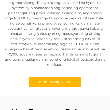
ergonomikong disenyo at mga advanced na hydraulic
system ay binabawasan ang pagod ng operator at
pinaaangat ang produktibidad. Bukod dito, ang aming
mga forklift ay may mga tampok na pangkaligtasan tulad
ng awtomatikong preno at sensor ng karga, na nag-
aagarantiya na ligtas ang inyong manggagawa habang
pinapataas ang kahusayan ng operasyon. Ang aming
dedikasyon sa kalidad ay nakikita sa aming ISO 9001
certification, at kasama ang higit sa 10,000 yunit na
ginagawa bawat taon sa aming pasilidad na may sukat na
40,000 square meter sa Taizhou, handa kaming tugunan
ang pangangailangan ng parehong lokal at pandaigdig na
merkado.
Kumuha ng Quote