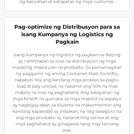
ng kasiyahan at katapatan ng mga customer.
Pag-optimize ng Distribusyon para sa
isang Kumpanya ng Logistics ng
Pagkain
Isang kumpanya ng logistics ng pagkain sa Beijing
ay nahihirapan sa oras na distribusyon ng mga
madaling maputulan na produkto. Sa pamamagitan
ng paggamit ng aming Container Mast Forklifts,
napabuti nila ang kanilang mga proseso sa paglo-
load at pag-unload, na nakamit ang 50% na mas
mabilis na oras ng paghahatid. Ang kakayahan ng
mga forklift na gumana sa mga makitid na espasyo
ay nagbigay-daan sa kliyente na maksimisinhin ang
kanilang kapasidad sa imbakan, na nag-aaseguro na
ang mga produkto ay nananatiling sariwa at ang
mga paghahatid ay ginagawa nang may tamang
oras.