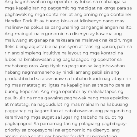
Ang kaginhawahan ng operator ay lubos na mahalaga sa
mga kapaligiran ng paggamit ng mabigat na karga para sa
paghawak ng mga container, at ang aming mga Container
Handler Forklift ay buong binuo at idinisenyo nang may
malinaw na pokus sa pangunahing pangangailangan na ito.
Ang maingat na ergonomic na disenyo ay kasama ang
maluwang at ganap na nakasara na malawak na kabin, mga
fleksibleng adjustable na posisyon at taas ng upuan, pati na
rin ang simpleng intuitive na layout ng mga kontrol na
lubos na binabawasan ang pagkapagod ng operator sa
mahabang oras. Ang tiyak na pagtuon sa kaginhawahan
habang nagmamaneho ay hindi lamang pabilisin ang
produktibidad sa araw-araw na trabaho kundi nagtatayo rin
ng mas matatag at ligtas na kapaligiran sa trabaho para sa
buong koponan. Ang mga operator ay makakatapos ng
paulit-ulit na mga gawaing paghawak nang mas epektibo
at matatag, na nagdudulot ng mas mainam na kabuuang
pagganap ng kagamitan at nababawasan ang panganib ng
karaniwang mga sugat sa lugar ng trabaho na dulot ng
pagkapagod. Sa pamamagitan ng palagiang pagbibigay-
priority sa propesyonal na ergonomic na disenyo, ang
aming mga container handler forklift ay perpektong