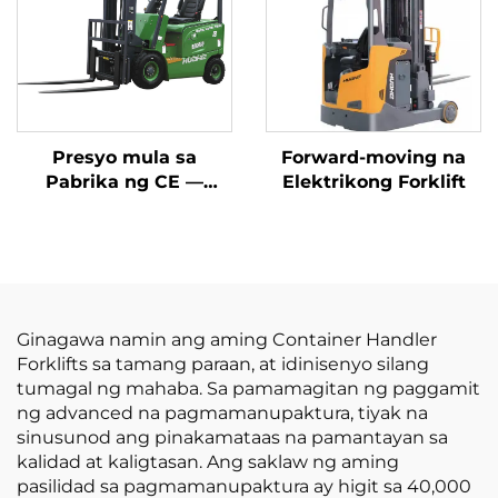
Presyo
Presyo mula sa
Forward-moving na
Pabrika ng CE —
Elektrikong Forklift
BAGONG LIKHA NG
CHINA: Huahe Lithium
Forklift, 1.8 Tonelada,
Taas ng Pagbubuhat:
3000 mm, Para sa
Lahat ng Uri ng
Ginagawa namin ang aming Container Handler
Terreno
Forklifts sa tamang paraan, at idinisenyo silang
tumagal ng mahaba. Sa pamamagitan ng paggamit
ng advanced na pagmamanupaktura, tiyak na
sinusunod ang pinakamataas na pamantayan sa
kalidad at kaligtasan. Ang saklaw ng aming
pasilidad sa pagmamanupaktura ay higit sa 40,000