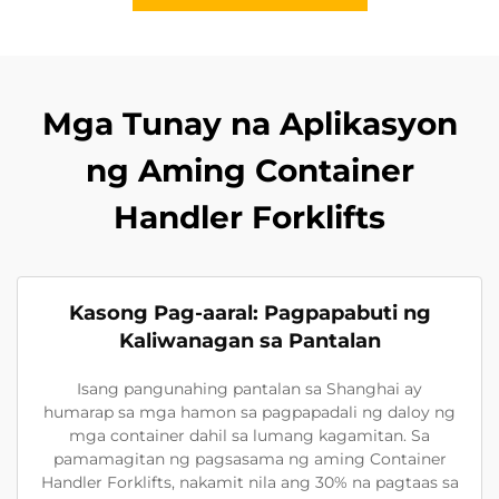
Mga Tunay na Aplikasyon
ng Aming Container
Handler Forklifts
Kasong Pag-aaral: Pagpapabuti ng
Kaliwanagan sa Pantalan
Isang pangunahing pantalan sa Shanghai ay
humarap sa mga hamon sa pagpapadali ng daloy ng
mga container dahil sa lumang kagamitan. Sa
pamamagitan ng pagsasama ng aming Container
Handler Forklifts, nakamit nila ang 30% na pagtaas sa