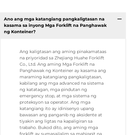
Ano ang mga katangiang pangkaligtasan na
kasama sa inyong Mga Forklift na Panghawak
ng Konteiner?
Ang kaligtasan ang aming pinakamataas
na priyoridad sa Zhejiang Huahe Forklift
Co., Ltd. Ang aming Mga Forklift na
Panghawak ng Konteiner ay kasama ang
maraming katangiang pangkaligtasan,
kabilang ang mga advanced na sistema
ng katatagan, mga pindutan ng
emergency stop, at mga sistema ng
proteksyon sa operator. Ang mga
katangiang ito ay idinisenyo upang
bawasan ang panganib ng aksidente at
tiyakin ang ligtas na kapaligiran sa
trabaho. Bukod dito, ang aming mga
forklift ay sumasailalim sa mahigpit na