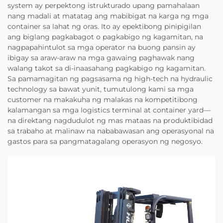
system ay perpektong istrukturado upang pamahalaan
nang madali at matatag ang mabibigat na karga ng mga
container sa lahat ng oras. Ito ay epektibong pinipigilan
ang biglang pagkabagot o pagkabigo ng kagamitan, na
nagpapahintulot sa mga operator na buong pansin ay
ibigay sa araw-araw na mga gawaing paghawak nang
walang takot sa di-inaasahang pagkabigo ng kagamitan.
Sa pamamagitan ng pagsasama ng high-tech na hydraulic
technology sa bawat yunit, tumutulong kami sa mga
customer na makakuha ng malakas na kompetitibong
kalamangan sa mga logistics terminal at container yard—
na direktang nagdudulot ng mas mataas na produktibidad
sa trabaho at malinaw na nababawasan ang operasyonal na
gastos para sa pangmatagalang operasyon ng negosyo.