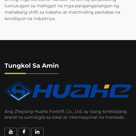
tumutugon sa mahigpit na mga pangangailangan ng
mahabang shift sa trabaho at matitinding panlabas na
kondisyon sa industriya.
Tungkol Sa Amin
Ang Zhejiang Huahe Forklift Co., Ltd. ay isang kinikilalang
brand na sumisigla sa lokal at internasyonal na merkado.