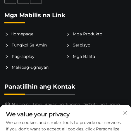
Mga Mabilis na Link
Homepage
Mga Produkto
Tungkol Sa Amin
Serbisyo
Pag-aaplay
Mga Balita
Makipag-ugnayan
Panatilihin ang Kontak
Nayon ng Libei, Bayan ng Jinqing, Distrito ng Luqiao,
Lungsod ng Taizhou, Lalawigan ng Zhejiang, Tsina
We value your privacy
15325652000
We use cookies and similar tools to provide our services.
If you don't want to accept all cookies, click Personalize
[email protected]