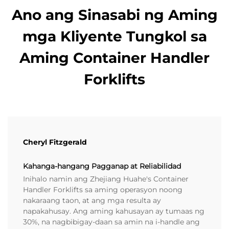
Ano ang Sinasabi ng Aming
mga Kliyente Tungkol sa
Aming Container Handler
Forklifts
Cheryl Fitzgerald
Kahanga-hangang Pagganap at Reliabilidad
Inihalo namin ang Zhejiang Huahe's Container
Handler Forklifts sa aming operasyon noong
nakaraang taon, at ang mga resulta ay
napakahusay. Ang aming kahusayan ay tumaas ng
30%, na nagbibigay-daan sa amin na i-handle ang