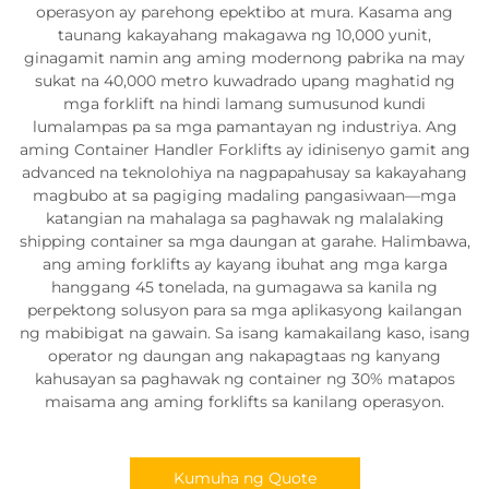
operasyon ay parehong epektibo at mura. Kasama ang
taunang kakayahang makagawa ng 10,000 yunit,
ginagamit namin ang aming modernong pabrika na may
sukat na 40,000 metro kuwadrado upang maghatid ng
mga forklift na hindi lamang sumusunod kundi
lumalampas pa sa mga pamantayan ng industriya. Ang
aming Container Handler Forklifts ay idinisenyo gamit ang
advanced na teknolohiya na nagpapahusay sa kakayahang
magbubo at sa pagiging madaling pangasiwaan—mga
katangian na mahalaga sa paghawak ng malalaking
shipping container sa mga daungan at garahe. Halimbawa,
ang aming forklifts ay kayang ibuhat ang mga karga
hanggang 45 tonelada, na gumagawa sa kanila ng
perpektong solusyon para sa mga aplikasyong kailangan
ng mabibigat na gawain. Sa isang kamakailang kaso, isang
operator ng daungan ang nakapagtaas ng kanyang
kahusayan sa paghawak ng container ng 30% matapos
maisama ang aming forklifts sa kanilang operasyon.
Kumuha ng Quote