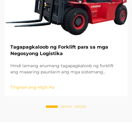
Tagapagkaloob ng Forklift para sa mga
Negosyong Logistika
Hindi lamang anumang tagapagkaloob ng forklift
ang maaaring paunlarin ang mga sistemang
panghawak ng materyales, kundi isang
tagapagkaloob na pumasok sa matagalang
Tingnan ang Higit Pa
estratehikong pakikipagtulungan. Batay sa aming
mga taon ng karanasan sa mga proyektong nasa
lugar sa iba't ibang rehiyon, naunawaan na namin
ang potensyal ng ...