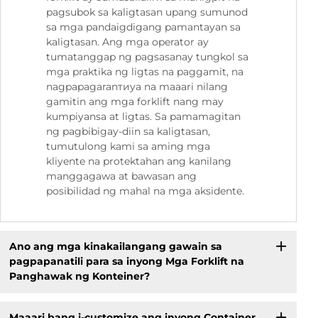
pagsubok sa kaligtasan upang sumunod
sa mga pandaigdigang pamantayan sa
kaligtasan. Ang mga operator ay
tumatanggap ng pagsasanay tungkol sa
mga praktika ng ligtas na paggamit, na
nagpapagaranтиya na maaari nilang
gamitin ang mga forklift nang may
kumpiyansa at ligtas. Sa pamamagitan
ng pagbibigay-diin sa kaligtasan,
tumutulong kami sa aming mga
kliyente na protektahan ang kanilang
manggagawa at bawasan ang
posibilidad ng mahal na mga aksidente.
Ano ang mga kinakailangang gawain sa
pagpapanatili para sa inyong Mga Forklift na
Panghawak ng Konteiner?
Maaari bang i-customize ang inyong Container