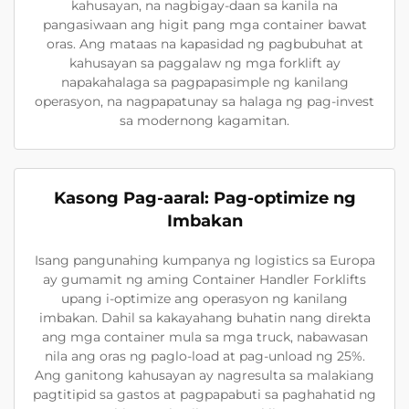
kahusayan, na nagbigay-daan sa kanila na
pangasiwaan ang higit pang mga container bawat
oras. Ang mataas na kapasidad ng pagbubuhat at
kahusayan sa paggalaw ng mga forklift ay
napakahalaga sa pagpapasimple ng kanilang
operasyon, na nagpapatunay sa halaga ng pag-invest
sa modernong kagamitan.
Kasong Pag-aaral: Pag-optimize ng
Imbakan
Isang pangunahing kumpanya ng logistics sa Europa
ay gumamit ng aming Container Handler Forklifts
upang i-optimize ang operasyon ng kanilang
imbakan. Dahil sa kakayahang buhatin nang direkta
ang mga container mula sa mga truck, nabawasan
nila ang oras ng paglo-load at pag-unload ng 25%.
Ang ganitong kahusayan ay nagresulta sa malakiang
pagtitipid sa gastos at pagpapabuti sa paghahatid ng