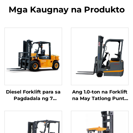
Mga Kaugnay na Produkto
Diesel Forklift para sa
Ang 1.0-ton na Forklift
Pagdadala ng 7
na May Tatlong Punto
Toneladang Kalakal na
ng Balanseng Lithium
May Simpleng
Battery at May
Operasyon at Pagbaba
Kapasidad na 1.0 Ton
ng Karga hanggang 7
na Ginawa sa Tsina ay
metro
may Makatwirang