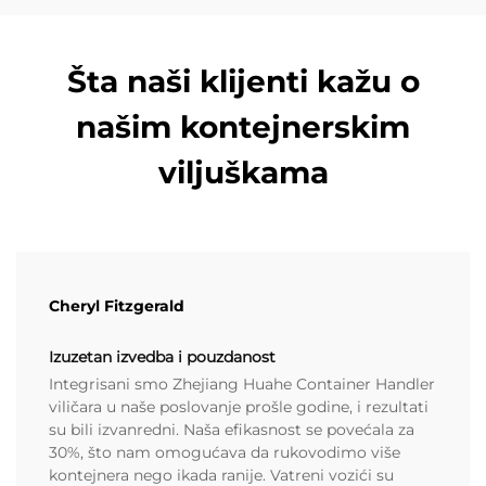
Šta naši klijenti kažu o
našim kontejnerskim
viljuškama
Cheryl Fitzgerald
Izuzetan izvedba i pouzdanost
Integrisani smo Zhejiang Huahe Container Handler
viličara u naše poslovanje prošle godine, i rezultati
su bili izvanredni. Naša efikasnost se povećala za
30%, što nam omogućava da rukovodimo više
kontejnera nego ikada ranije. Vatreni vozići su