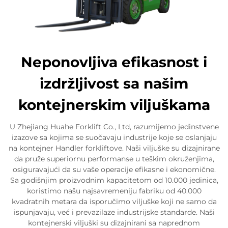
Neponovljiva efikasnost i
izdržljivost sa našim
kontejnerskim viljuškama
U Zhejiang Huahe Forklift Co., Ltd, razumijemo jedinstvene
izazove sa kojima se suočavaju industrije koje se oslanjaju
na kontejner Handler forkliftove. Naši viljuške su dizajnirane
da pruže superiornu performanse u teškim okruženjima,
osiguravajući da su vaše operacije efikasne i ekonomične.
Sa godišnjim proizvodnim kapacitetom od 10.000 jedinica,
koristimo našu najsavremeniju fabriku od 40.000
kvadratnih metara da isporučimo viljuške koji ne samo da
ispunjavaju, već i prevazilaze industrijske standarde. Naši
kontejnerski viljuški su dizajnirani sa naprednom