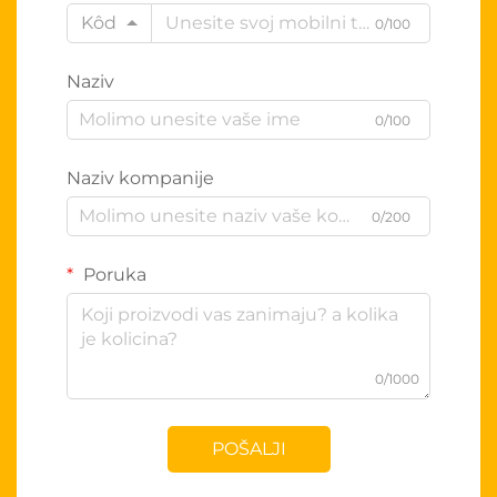
Kôd
0/100
Naziv
0/100
Naziv kompanije
0/200
Poruka
0/1000
POŠALJI