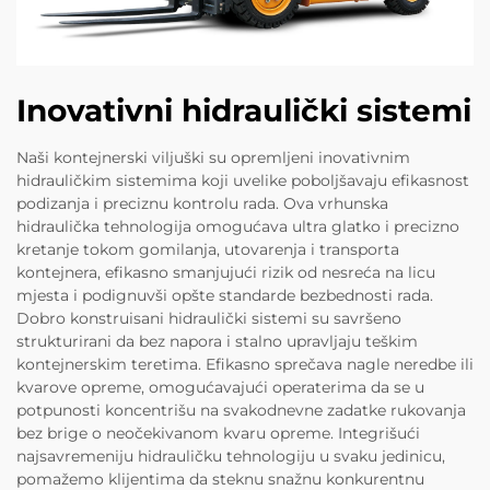
Inovativni hidraulički sistemi
Naši kontejnerski viljuški su opremljeni inovativnim
hidrauličkim sistemima koji uvelike poboljšavaju efikasnost
podizanja i preciznu kontrolu rada. Ova vrhunska
hidraulička tehnologija omogućava ultra glatko i precizno
kretanje tokom gomilanja, utovarenja i transporta
kontejnera, efikasno smanjujući rizik od nesreća na licu
mjesta i podignuvši opšte standarde bezbednosti rada.
Dobro konstruisani hidraulički sistemi su savršeno
strukturirani da bez napora i stalno upravljaju teškim
kontejnerskim teretima. Efikasno sprečava nagle neredbe ili
kvarove opreme, omogućavajući operaterima da se u
potpunosti koncentrišu na svakodnevne zadatke rukovanja
bez brige o neočekivanom kvaru opreme. Integrišući
najsavremeniju hidrauličku tehnologiju u svaku jedinicu,
pomažemo klijentima da steknu snažnu konkurentnu