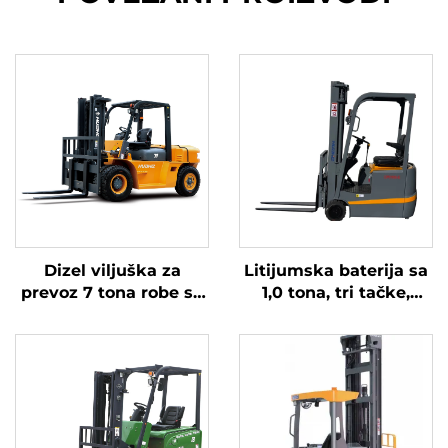
Dizel viljuška za
Litijumska baterija sa
prevoz 7 tona robe sa
1,0 tona, tri tačke,
jednostavnim radom i
izbalansirana
istovarom do 7 m
litijumska baterija,
napravljena u Kini, je
razumno cijenjena.