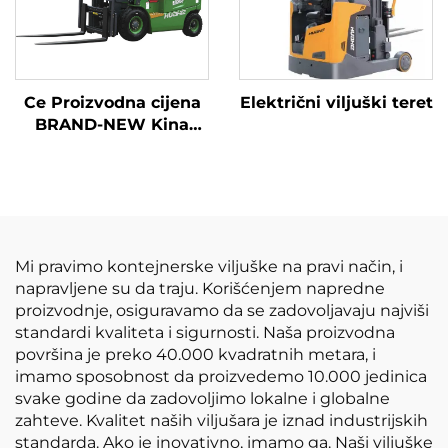
Ce Proizvodna cijena
Električni viljuški teret
BRAND-NEW Kina
Huahe Litijum viljuška
1,8 tona Viljuška visina
3000 za sve terene
Mi pravimo kontejnerske viljuške na pravi način, i
napravljene su da traju. Korišćenjem napredne
proizvodnje, osiguravamo da se zadovoljavaju najviši
standardi kvaliteta i sigurnosti. Naša proizvodna
površina je preko 40.000 kvadratnih metara, i
imamo sposobnost da proizvedemo 10.000 jedinica
svake godine da zadovoljimo lokalne i globalne
zahteve. Kvalitet naših viljušara je iznad industrijskih
standarda. Ako je inovativno, imamo ga. Naši viljuške