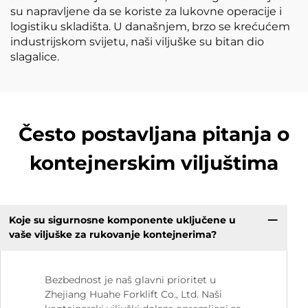
su napravljene da se koriste za lukovne operacije i
logistiku skladišta. U današnjem, brzo se krećućem
industrijskom svijetu, naši viljuške su bitan dio
slagalice.
Često postavljana pitanja o
kontejnerskim viljuštima
Koje su sigurnosne komponente uključene u
vaše viljuške za rukovanje kontejnerima?
Bezbednost je naš glavni prioritet u
Zhejiang Huahe Forklift Co., Ltd. Naši