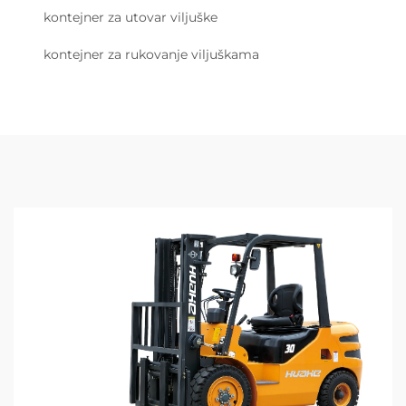
kontejner za utovar viljuške
kontejner za rukovanje viljuškama