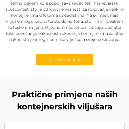
tehnologijom koja poboljšava kapacitet i manevarsku
sposobnost, što je od ključne važnosti za rukovanje velikim
kontejnerima u lukama i skladištima. Na primjer, naši
viljuški mogu podići terete do 45 tona, što ih čini idealnim
za teške primjene. U jednom nedavnom slučaju, operater
luke povećao je efikasnost rukovanja kontejnerima za 30%
nakon što je integrirao naše viljuške u svoje poslovanje.
Zatražite ponudu
Praktične primjene naših
kontejnerskih viljušara