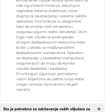
kontejnerski viljuški dolaze opremljeni sa
više sigurnosnih funkcija, uključujući
napredne sisteme stabilnosti, hitne
dugme za zaustavljanje i sisteme zaštite
operatera. Ove funkcije su dizajnirane
tako da smanje rizik od nesreća i
osiguraju sigurno radno okruženje. Osim
toga, naši viljuški se podvrgavaju
strogim bezbednosnim testovima kako
bi bili u skladu sa međunarodnim
bezbednosnim standardima. Operatori
se obučavaju u bezbednoj manipulaciji,
osiguravajući da mogu da koriste
viljuške bezbedno i bezbedno.
Prioritirajući sigurnost, pomažemo
našim klijentima da zaštite svoje radne
snage i smanje verovatnoću skupih
nesreća.
Šta je potrebno za održavanje vaših viljušara za