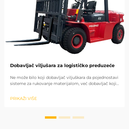
Dobavljač viljušara za logističko preduzeće
Ne može bilo koji dobavljač viljuškara da pojednostavi
sisteme za rukovanje materijalom, već dobavljač koji
ulazi u dugoročno strateško partnerstvo. Na osnovu
dugogodišnjeg iskustva u projektima na licu mesta u
PRIKAŽI VIŠE
različitim regionima, prepoznali smo potencijal...