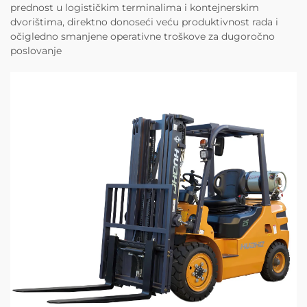
prednost u logističkim terminalima i kontejnerskim
dvorištima, direktno donoseći veću produktivnost rada i
očigledno smanjene operativne troškove za dugoročno
poslovanje