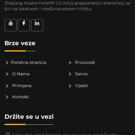
Zhejiang Huahe Forklift Co..ltd je prepoznatljiv brend koji se
širi na lokalnom i međunarodnom tržištu.
Brze veze
Početna stranica
Proizvodi
O Nama
Servis
Primjena
Vijesti
Kontakt
Držite se u vezi
Selo Libei, grad Jinqing, okrug Luqiao, grad Taizhou,