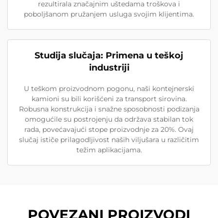
rezultirala značajnim uštedama troškova i
poboljšanom pružanjem usluga svojim klijentima.
Studija slučaja: Primena u teškoj
industriji
U teškom proizvodnom pogonu, naši kontejnerski
kamioni su bili korišćeni za transport sirovina.
Robusna konstrukcija i snažne sposobnosti podizanja
omogućile su postrojenju da održava stabilan tok
rada, povećavajući stope proizvodnje za 20%. Ovaj
slučaj ističe prilagodljivost naših viljušara u različitim
težim aplikacijama.
POVEZANI PROIZVODI