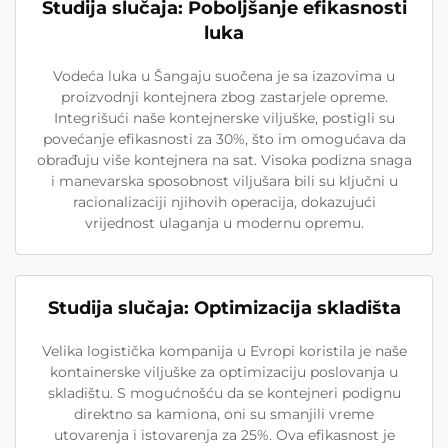
Studija slučaja: Poboljšanje efikasnosti
luka
Vodeća luka u Šangaju suočena je sa izazovima u
proizvodnji kontejnera zbog zastarjele opreme.
Integrišući naše kontejnerske viljuške, postigli su
povećanje efikasnosti za 30%, što im omogućava da
obrađuju više kontejnera na sat. Visoka podizna snaga
i manevarska sposobnost viljušara bili su ključni u
racionalizaciji njihovih operacija, dokazujući
vrijednost ulaganja u modernu opremu.
Studija slučaja: Optimizacija skladišta
Velika logistička kompanija u Evropi koristila je naše
kontainerske viljuške za optimizaciju poslovanja u
skladištu. S mogućnošću da se kontejneri podignu
direktno sa kamiona, oni su smanjili vreme
utovarenja i istovarenja za 25%. Ova efikasnost je