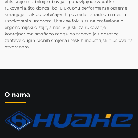
efikasnije i stabilnije obavljati ponavljajuće zadatke
rukovanja, što donosi bolju ukupnu performanse opreme i
smanjuje rizik od uobičajenih povreda na radnom mestu
uzrokovanih umorom. Uvek se fokusira na profesionalni
ergonomijski dizajn, a naši viljuški za rukovanje
kontejnerima savršeno mogu da zadovolje rigorozne
zahteve dugih radnih smjena i teških industrijskih uslova na
otvorenom.
O nama